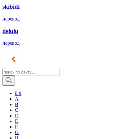
skibidi
перевод
delulu
перевод
0-9
A
B
C
D
E
F
G
H