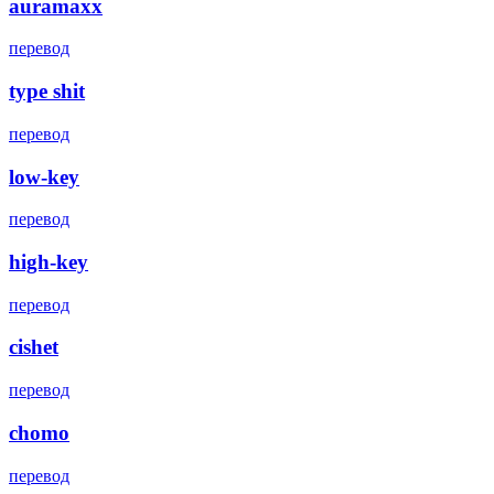
auramaxx
перевод
type shit
перевод
low-key
перевод
high-key
перевод
cishet
перевод
chomo
перевод