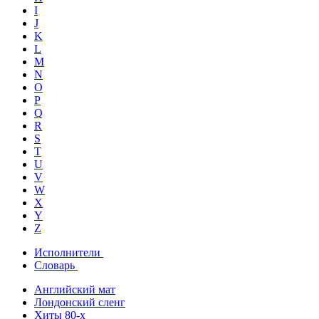
I
J
K
L
M
N
O
P
Q
R
S
T
U
V
W
X
Y
Z
Исполнители
Словарь
Английский мат
Лондонский сленг
Хиты 80-х