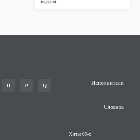
перевод
Исполнители
O
P
Q
Словарь
Хиты 00-х