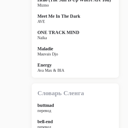
Mizmo
Meet Me In The Dark
AVE
ONE TRACK MIND
Naïka
Maladie
Mauvais Djo
Energy
Ava Max & BIA
Словарь Сленга
buttmad
перевод
bell-end
перевод