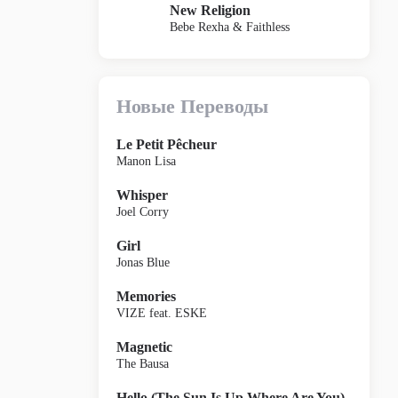
New Religion
Bebe Rexha & Faithless
Новые Переводы
Le Petit Pêcheur
Manon Lisa
Whisper
Joel Corry
Girl
Jonas Blue
Memories
VIZE feat. ESKE
Magnetic
The Bausa
Hello (The Sun Is Up Where Are You)