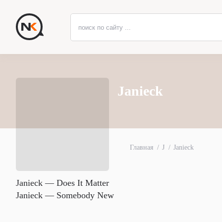
Janieck
Главная
J
Janieck
Janieck — Does It Matter
Janieck — Somebody New