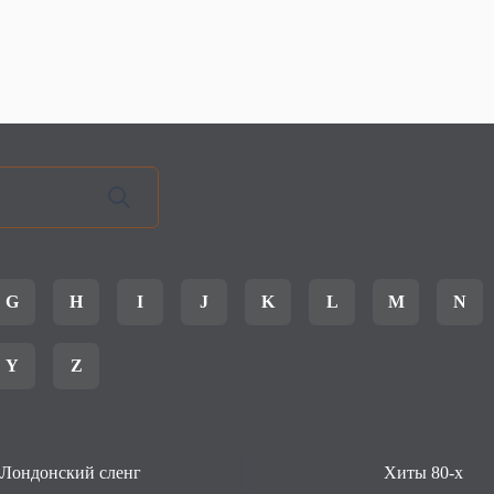
G
H
I
J
K
L
M
N
Y
Z
Лондонский сленг
Хиты 80-х