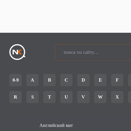
0-9
A
B
C
D
E
F
R
S
T
U
V
W
X
Английский мат