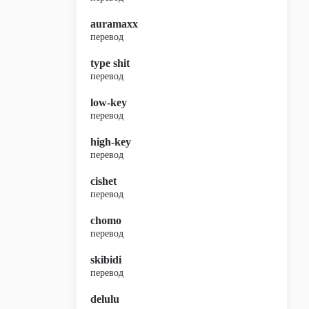
auramaxx
перевод
type shit
перевод
low-key
перевод
high-key
перевод
cishet
перевод
chomo
перевод
skibidi
перевод
delulu