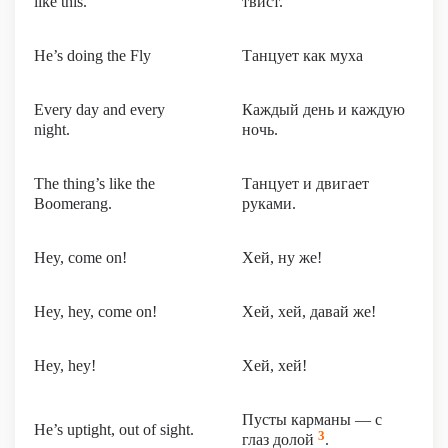
like this.
твист.
He’s doing the Fly
Танцует как муха
Every day and every
Каждый день и каждую
night.
ночь.
The thing’s like the
Танцует и двигает
Boomerang.
руками.
Hey, come on!
Хей, ну же!
Hey, hey, come on!
Хей, хей, давай же!
Hey, hey!
Хей, хей!
Пусты карманы — с
He’s uptight, out of sight.
3
глаз долой
.