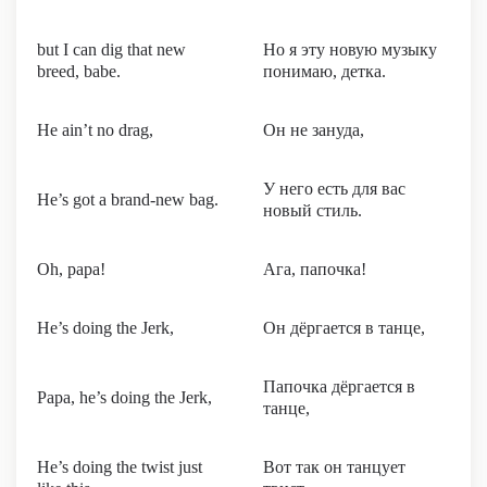
but I can dig that new
Но я эту новую музыку
breed, babe.
понимаю, детка.
He ain’t no drag,
Он не зануда,
У него есть для вас
He’s got a brand-new bag.
новый стиль.
Oh, papa!
Ага, папочка!
He’s doing the Jerk,
Он дёргается в танце,
Папочка дёргается в
Papa, he’s doing the Jerk,
танце,
He’s doing the twist just
Вот так он танцует