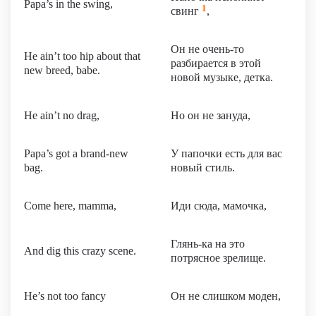
Papa’s in the swing,
1
свинг
,
Он не очень-то
He ain’t too hip about that
разбирается в этой
new breed, babe.
новой музыке, детка.
He ain’t no drag,
Но он не зануда,
Papa’s got a brand-new
У папочки есть для вас
bag.
новый стиль.
Come here, mamma,
Иди сюда, мамочка,
Глянь-ка на это
And dig this crazy scene.
потрясное зрелище.
He’s not too fancy
Он не слишком моден,