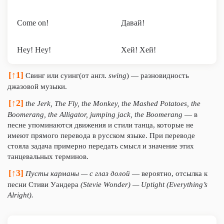
Come on!
Давай!
Hey! Hey!
Хей! Хей!
[↑1]
Свинг или суинг(от англ.
swing
) — разновидность
джазовой музыки.
[↑2]
the Jerk, The Fly, the Monkey, the Mashed Potatoes, the
Boomerang, the Alligator, jumping jack, the Boomerang
— в
песне упоминаются движения и стили танца, которые не
имеют прямого перевода в русском языке. При переводе
стояла задача примерно передать смысл и значение этих
танцевальных терминов.
[↑3]
Пусты карманы — с глаз долой
— вероятно, отсылка к
песни Стиви Уандера
(Stevie Wonder) — Uptight (Everything’s
Alright).