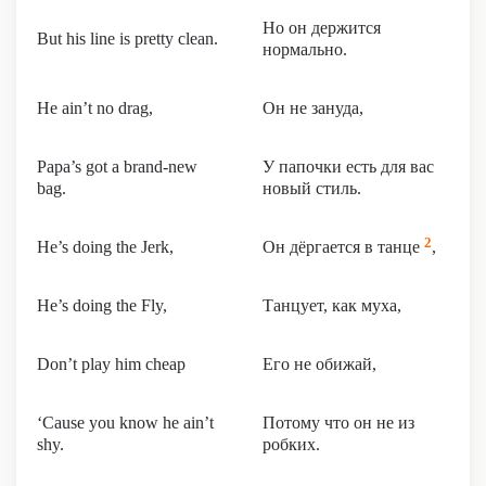
Но он держится
But his line is pretty clean.
нормально.
He ain’t no drag,
Он не зануда,
Papa’s got a brand-new
У папочки есть для вас
bag.
новый стиль.
2
He’s doing the Jerk,
Он дёргается в танце
,
He’s doing the Fly,
Танцует, как муха,
Don’t play him cheap
Его не обижай,
‘Cause you know he ain’t
Потому что он не из
shy.
робких.