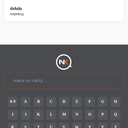
delulu
перевод
0-9
A
B
C
D
E
F
G
H
I
J
K
L
M
N
O
P
Q
R
S
T
U
V
W
X
Y
Z