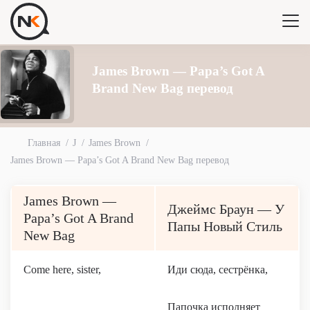
James Brown — Papa’s Got A
Brand New Bag перевод
Главная
J
James Brown
James Brown — Papa’s Got A Brand New Bag перевод
James Brown —
Джеймс Браун — У
Papa’s Got A Brand
Папы Новый Стиль
New Bag
Come here, sister,
Иди сюда, сестрёнка,
Папочка исполняет