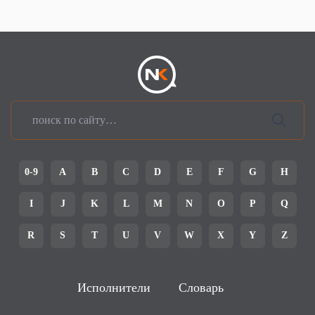
0-9
A
B
C
D
E
F
G
H
I
J
K
L
M
N
O
P
Q
R
S
T
U
V
W
X
Y
Z
Исполнители
Словарь