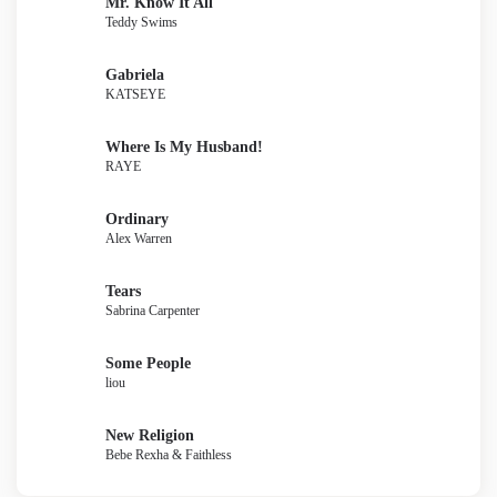
Mr. Know It All
Teddy Swims
Gabriela
KATSEYE
Where Is My Husband!
RAYE
Ordinary
Alex Warren
Tears
Sabrina Carpenter
Some People
liou
New Religion
Bebe Rexha & Faithless