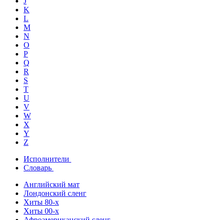
J
K
L
M
N
O
P
Q
R
S
T
U
V
W
X
Y
Z
Исполнители
Словарь
Английский мат
Лондонский сленг
Хиты 80-х
Хиты 00-х
Афроамериканский сленг