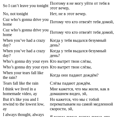
Поэтому я не могу уйти от тебя в
So I can’t leave you tonight
этот вечер,
No, not tonight
Нет, не в этот вечер.
Cuz who’s gonna drive you
Потому что кто отвезёт тебя домой,
home
Cuz who’s gonna drive you
Потому что кто отвезёт тебя домой,
home
When you’ve had a crazy
Когда у тебя выдался безумный
day?
день?
When you’ve had a crazy
Когда у тебя выдался безумный
day?
день?
Who’s gonna dry your eyes
Кто вытрет твои слёзы,
Who’s gonna dry your eyes
Кто вытрет твои слёзы,
When your tears fall like
Когда они падают дождём?
the rain?
Tears fall like the rain
Слёзы падают дождём.
I think we lived in a
Мне кажется, что мы жили, как в
homemade video, ay
домашнем видео, эй,
But it’s like you and I
Но кажется, что мы с тобой
rewind to the lowest low,
перематываем на самой медленной
ay
скорости, эй,
I always thought, always
Я всегда думал, всегда думал, что