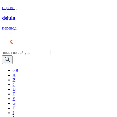
перевод
delulu
перевод
0-9
A
B
C
D
E
F
G
H
I