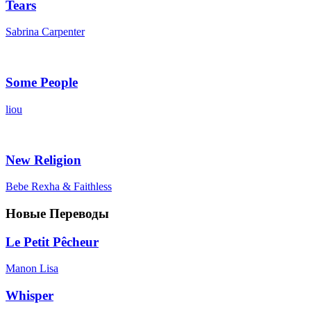
Tears
Sabrina Carpenter
Some People
liou
New Religion
Bebe Rexha & Faithless
Новые Переводы
Le Petit Pêcheur
Manon Lisa
Whisper