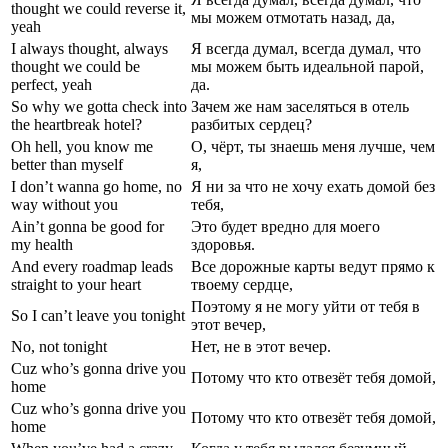
thought we could reverse it,
мы можем отмотать назад, да,
yeah
I always thought, always
Я всегда думал, всегда думал, что
thought we could be
мы можем быть идеальной парой,
perfect, yeah
да.
So why we gotta check into
Зачем же нам заселяться в отель
the heartbreak hotel?
разбитых сердец?
Oh hell, you know me
О, чёрт, ты знаешь меня лучше, чем
better than myself
я,
I don’t wanna go home, no
Я ни за что не хочу ехать домой без
way without you
тебя,
Ain’t gonna be good for
Это будет вредно для моего
my health
здоровья.
And every roadmap leads
Все дорожные карты ведут прямо к
straight to your heart
твоему сердце,
Поэтому я не могу уйти от тебя в
So I can’t leave you tonight
этот вечер,
No, not tonight
Нет, не в этот вечер.
Cuz who’s gonna drive you
Потому что кто отвезёт тебя домой,
home
Cuz who’s gonna drive you
Потому что кто отвезёт тебя домой,
home