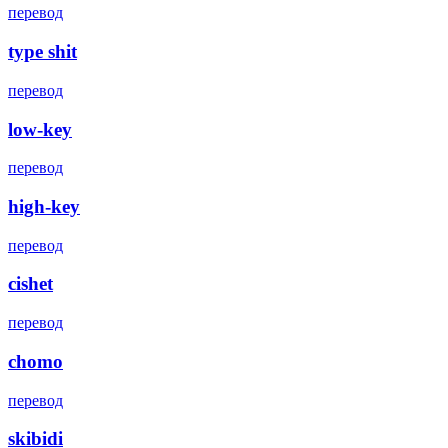
перевод
type shit
перевод
low-key
перевод
high-key
перевод
cishet
перевод
chomo
перевод
skibidi