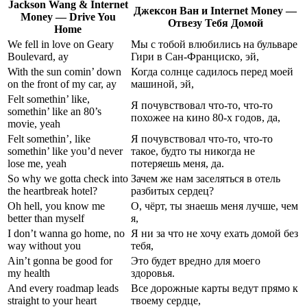
Jackson Wang & Internet
Джексон Ван и Internet Money —
Money — Drive You
Отвезу Тебя Домой
Home
We fell in love on Geary
Мы с тобой влюбились на бульваре
Boulevard, ay
Гири в Сан-Франциско, эй,
With the sun comin’ down
Когда солнце садилось перед моей
on the front of my car, ay
машиной, эй,
Felt somethin’ like,
Я почувствовал что-то, что-то
somethin’ like an 80’s
похожее на кино 80-х годов, да,
movie, yeah
Felt somethin’, like
Я почувствовал что-то, что-то
somethin’ like you’d never
такое, будто ты никогда не
lose me, yeah
потеряешь меня, да.
So why we gotta check into
Зачем же нам заселяться в отель
the heartbreak hotel?
разбитых сердец?
Oh hell, you know me
О, чёрт, ты знаешь меня лучше, чем
better than myself
я,
I don’t wanna go home, no
Я ни за что не хочу ехать домой без
way without you
тебя,
Ain’t gonna be good for
Это будет вредно для моего
my health
здоровья.
And every roadmap leads
Все дорожные карты ведут прямо к
straight to your heart
твоему сердце,