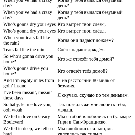
When you’ve had a crazy
Когда у тебя выдался безумный
day?
день?
When you’ve had a crazy
Когда у тебя выдался безумный
day?
день?
Who’s gonna dry your eyes
Кто вытрет твои слёзы,
Who’s gonna dry your eyes
Кто вытрет твои слёзы,
When your tears fall like
Когда они падают дождём?
the rain?
Tears fall like the rain
Слёзы падают дождём.
So who’s gonna drive you
Кто же отвезёт тебя домой?
home?
Who’s gonna drive you
Кто отвезёт тебя домой?
home?
And I’m eighty miles from
Я на расстоянии 80 миль от
goin’ insane
безумия,
I’ve been missin’, missin’
Я скучаю, скучаю по тем денькам,
those days
So baby, let me love you,
Так позволь же мне любить тебя,
ooh woah
малыш.
We fell in love on Geary
Мы с тобой влюбились на бульваре
Boulevard
Гири в Сан-Франциско,
We fell in deep, we fell so
Мы влюбились сильно, мы
hard
увлеклись так сильно,