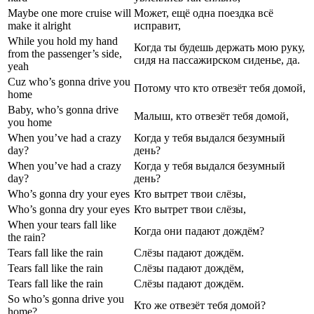
Maybe one more cruise will
Может, ещё одна поездка всё
make it alright
исправит,
While you hold my hand
Когда ты будешь держать мою руку,
from the passenger’s side,
сидя на пассажирском сиденье, да.
yeah
Cuz who’s gonna drive you
Потому что кто отвезёт тебя домой,
home
Baby, who’s gonna drive
Малыш, кто отвезёт тебя домой,
you home
When you’ve had a crazy
Когда у тебя выдался безумный
day?
день?
When you’ve had a crazy
Когда у тебя выдался безумный
day?
день?
Who’s gonna dry your eyes
Кто вытрет твои слёзы,
Who’s gonna dry your eyes
Кто вытрет твои слёзы,
When your tears fall like
Когда они падают дождём?
the rain?
Tears fall like the rain
Слёзы падают дождём.
Tears fall like the rain
Слёзы падают дождём,
Tears fall like the rain
Слёзы падают дождём.
So who’s gonna drive you
Кто же отвезёт тебя домой?
home?