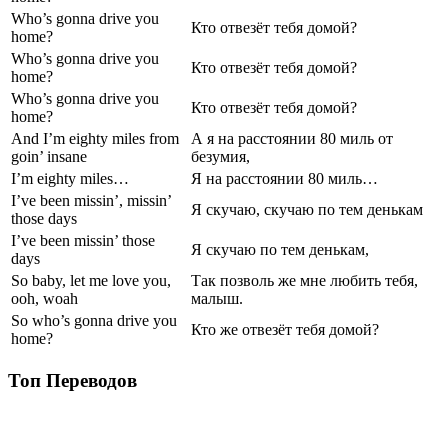
Who’s gonna drive you
Кто отвезёт тебя домой?
home?
Who’s gonna drive you
Кто отвезёт тебя домой?
home?
Who’s gonna drive you
Кто отвезёт тебя домой?
home?
And I’m eighty miles from
А я на расстоянии 80 миль от
goin’ insane
безумия,
I’m eighty miles…
Я на расстоянии 80 миль…
I’ve been missin’, missin’
Я скучаю, скучаю по тем денькам
those days
I’ve been missin’ those
Я скучаю по тем денькам,
days
So baby, let me love you,
Так позволь же мне любить тебя,
ooh, woah
малыш.
So who’s gonna drive you
Кто же отвезёт тебя домой?
home?
Топ Переводов