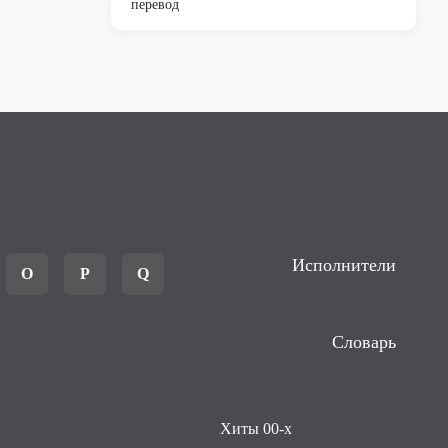
перевод
Исполнители
O
P
Q
Словарь
Хиты 00-х