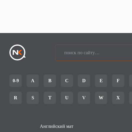
0-9
A
B
C
D
E
F
R
S
T
U
V
W
X
Английский мат