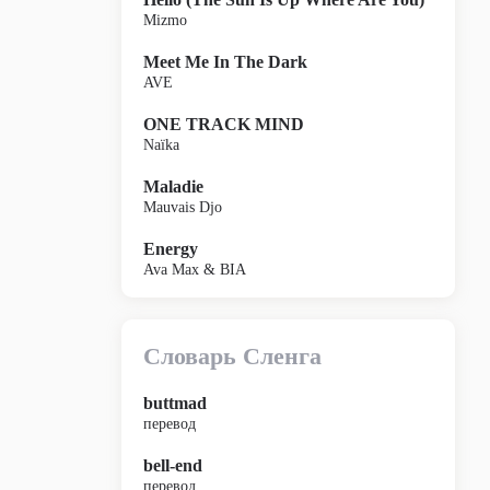
Mizmo
Meet Me In The Dark
AVE
ONE TRACK MIND
Naïka
Maladie
Mauvais Djo
Energy
Ava Max & BIA
Словарь Сленга
buttmad
перевод
bell-end
перевод