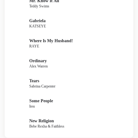
Mr. Know It All
Teddy Swims
Gabriela
KATSEYE
Where Is My Husband!
RAYE
Ordinary
Alex Warren
Tears
Sabrina Carpenter
Some People
liou
New Religion
Bebe Rexha & Faithless