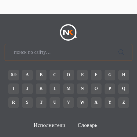
0-9
A
B
C
D
E
F
G
H
I
J
K
L
M
N
O
P
Q
R
S
T
U
V
W
X
Y
Z
Исполнители
Словарь