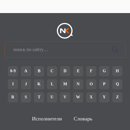
0-9
A
B
C
D
E
F
G
H
I
J
K
L
M
N
O
P
Q
R
S
T
U
V
W
X
Y
Z
Исполнители
Словарь