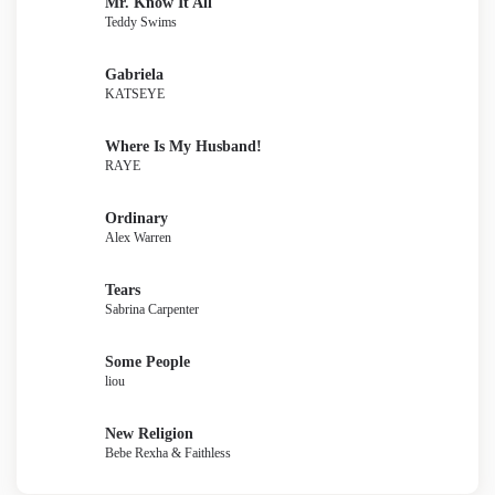
Mr. Know It All
Teddy Swims
Gabriela
KATSEYE
Where Is My Husband!
RAYE
Ordinary
Alex Warren
Tears
Sabrina Carpenter
Some People
liou
New Religion
Bebe Rexha & Faithless