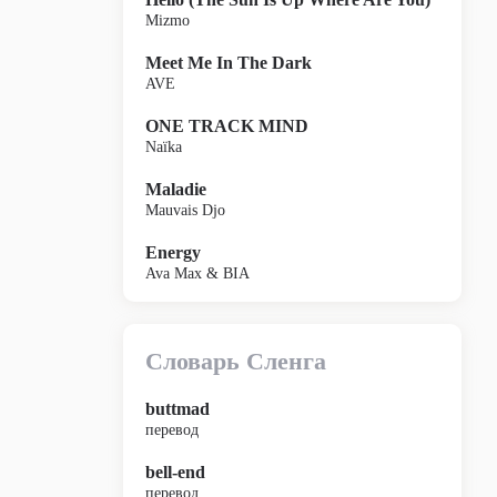
Mizmo
Meet Me In The Dark
AVE
ONE TRACK MIND
Naïka
Maladie
Mauvais Djo
Energy
Ava Max & BIA
Словарь Сленга
buttmad
перевод
bell-end
перевод