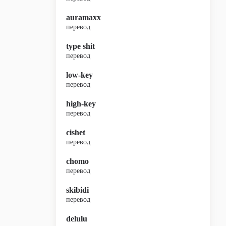
auramaxx
перевод
type shit
перевод
low-key
перевод
high-key
перевод
cishet
перевод
chomo
перевод
skibidi
перевод
delulu