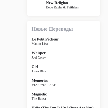
New Religion
Bebe Rexha & Faithless
Новые Переводы
Le Petit Pêcheur
Manon Lisa
Whisper
Joel Corry
Girl
Jonas Blue
Memories
VIZE feat. ESKE
Magnetic
The Bausa
Hello (The Sun Is Up Where Are You)