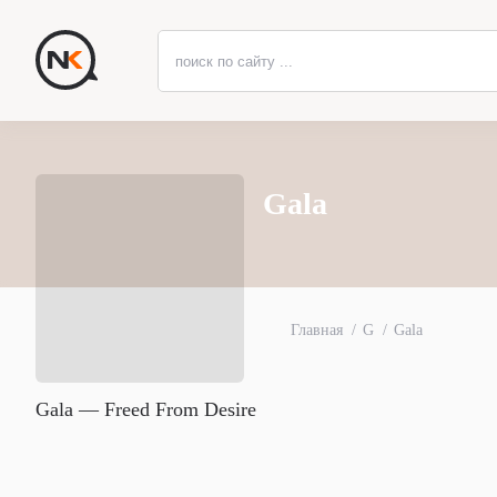
Gala
Главная
G
Gala
Gala — Freed From Desire