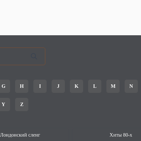
G
H
I
J
K
L
M
N
Y
Z
Лондонский сленг
Хиты 80-х