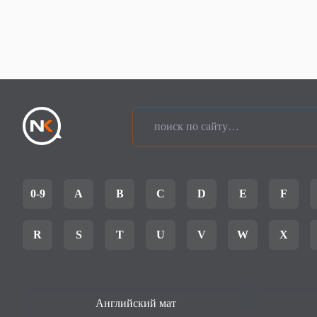
0-9
A
B
C
D
E
F
R
S
T
U
V
W
X
Английский мат