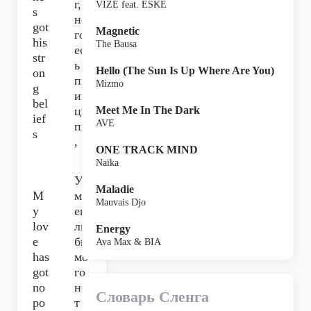
г, у
VIZE feat. ESKE
s
не
got
Magnetic
го
his
The Bausa
ест
str
ь
Hello (The Sun Is Up Where Are You)
on
пр
Mizmo
g
ин
bel
ци
Meet Me In The Dark
ief
AVE
пы
s
,
ONE TRACK MIND
Naïka
У
Maladie
M
мо
Mauvais Djo
y
его
lov
лю
Energy
e
би
Ava Max & BIA
has
мо
got
го
no
не
Словарь Сленга
po
т