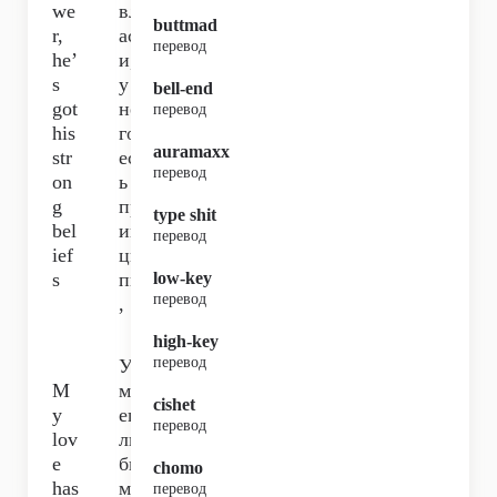
we
вл
buttmad
r,
аст
перевод
he’
и,
s
у
bell-end
got
не
перевод
his
го
auramaxx
str
ест
перевод
on
ь
g
пр
type shit
bel
ин
перевод
ief
ци
s
пы
low-key
перевод
,
high-key
перевод
У
M
мо
cishet
y
его
перевод
lov
лю
e
би
chomo
has
мо
перевод