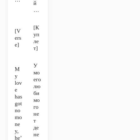
й
…
[К
[V
уп
ers
ле
e]
т]
У
M
мо
y
его
lov
лю
e
би
has
мо
got
го
no
не
mo
т
ne
де
y,
не
he’