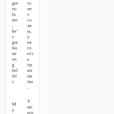
got
го
no
не
fa
т
me
сл
,
ав
he’
ы,
s
у
got
не
his
го
str
ест
on
ь
g
пр
bel
ин
ief
ци
s
пы
,
У
M
мо
y
его