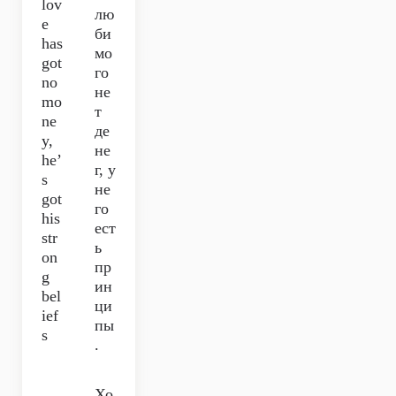
lov
лю
e
би
has
мо
got
го
no
не
mo
т
ne
де
y,
не
he’
г, у
s
не
got
го
his
ест
str
ь
on
пр
g
ин
bel
ци
ief
пы
s
.
Хо