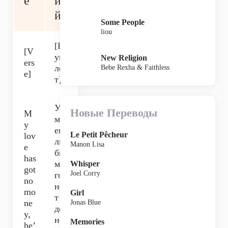
e
и
й
Some People
liou
[К
[V
уп
New Religion
ers
ле
Bebe Rexha & Faithless
e]
т]
У
Новые Переводы
M
мо
y
его
Le Petit Pêcheur
lov
лю
Manon Lisa
e
би
has
мо
Whisper
got
Joel Corry
го
no
не
mo
Girl
т
ne
Jonas Blue
де
y,
не
Memories
he’