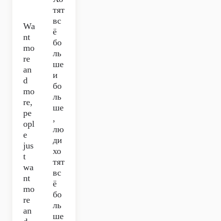
тят
вс
Wa
ё
nt
бо
mo
ль
re
ше
an
и
d
бо
mo
ль
re,
ше
pe
,
opl
лю
e
ди
jus
хо
t
тят
wa
вс
nt
ё
mo
бо
re
ль
an
ше