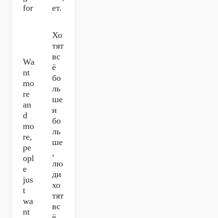
for
ет.
Хо
тят
вс
Wa
ё
nt
бо
mo
ль
re
ше
an
и
d
бо
mo
ль
re,
ше
pe
,
opl
лю
e
ди
jus
хо
t
тят
wa
вс
nt
ё