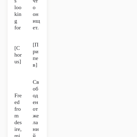
s
чт
loo
о
kin
он
g
ищ
for
ет.
[П
[C
ри
hor
пе
us]
в]
Св
об
Fre
од
ed
ен
fro
от
m
же
des
ла
ire,
ни
mi
й,