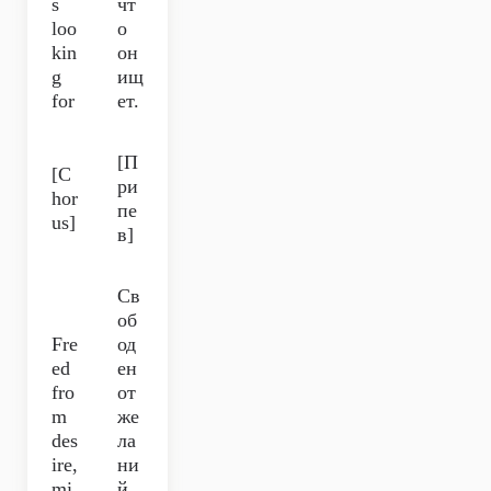
s
чт
loo
о
kin
он
g
ищ
for
ет.
[П
[C
ри
hor
пе
us]
в]
Св
об
Fre
од
ed
ен
fro
от
m
же
des
ла
ire,
ни
mi
й,