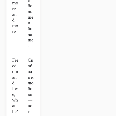
ё
mo
бо
re
ль
an
ше
d
и
mo
бо
re
ль
ше
.
Fre
Св
ed
об
om
од
an
а и
d
лю
lov
бо
e,
вь
wh
—
at
во
he’
т