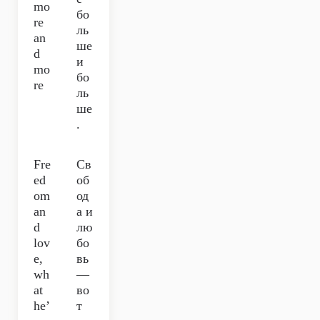
mo
бо
re
ль
an
ше
d
и
mo
бо
re
ль
ше
.
Fre
Св
ed
об
om
од
an
а и
d
лю
lov
бо
e,
вь
wh
—
at
во
he’
т