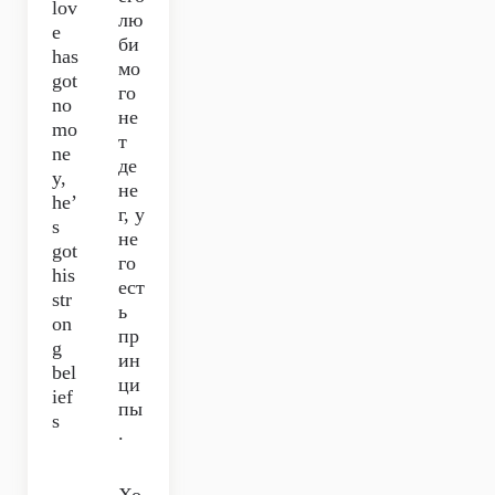
lov
лю
e
би
has
мо
got
го
no
не
mo
т
ne
де
y,
не
he’
г, у
s
не
got
го
his
ест
str
ь
on
пр
g
ин
bel
ци
ief
пы
s
.