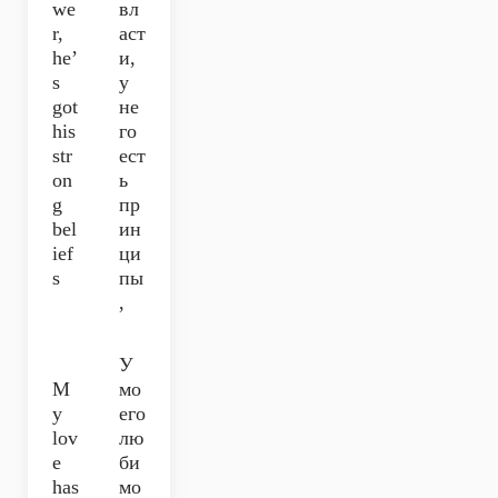
we
вл
r,
аст
he’
и,
s
у
got
не
his
го
str
ест
on
ь
g
пр
bel
ин
ief
ци
s
пы
,
У
M
мо
y
его
lov
лю
e
би
has
мо