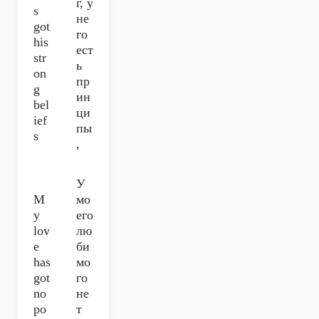
г, у
s
не
got
го
his
ест
str
ь
on
пр
g
ин
bel
ци
ief
пы
s
,
У
M
мо
y
его
lov
лю
e
би
has
мо
got
го
no
не
po
т