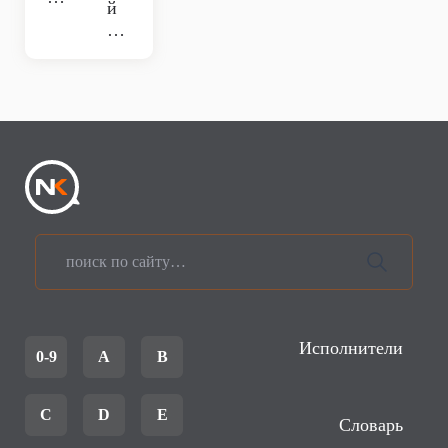
й
…
Исполнители
0-9
A
B
C
D
E
Словарь