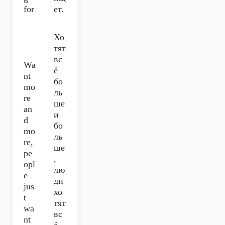
for
ет.
Хо
тят
вс
Wa
ё
nt
бо
mo
ль
re
ше
an
и
d
бо
mo
ль
re,
ше
pe
,
opl
лю
e
ди
jus
хо
t
тят
wa
вс
nt