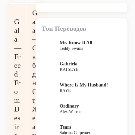
G
G
al
Топ Переводов
al
a
a
—
Mr. Know It All
—
С
Teddy Swims
Fr
во
Gabriela
ee
бо
KATSEYE
d
де
Fr
н
Where Is My Husband!
o
О
RAYE
m
т
Ordinary
D
Ж
Alex Warren
es
ел
ir
ан
Tears
Sabrina Carpenter