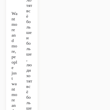
Хо
тят
вс
Wa
ё
nt
бо
mo
ль
re
ше
an
и
d
бо
mo
ль
re,
ше
pe
,
opl
лю
e
ди
jus
хо
t
тят
wa
вс
nt
ё
mo
бо
re
ль
an
ше