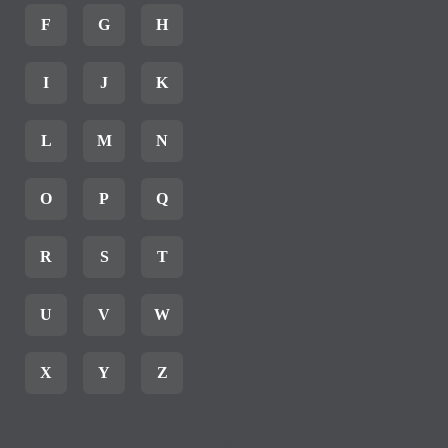
F
G
H
I
J
K
L
M
N
O
P
Q
R
S
T
U
V
W
X
Y
Z