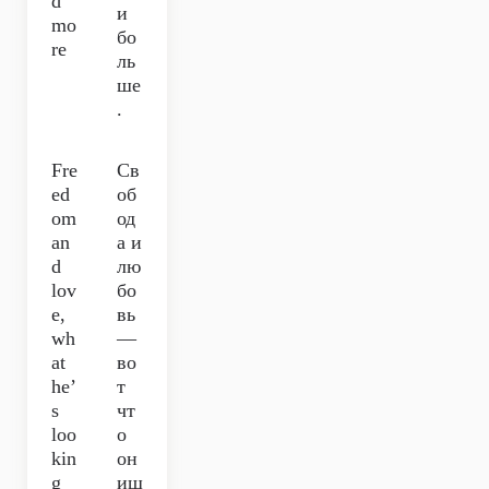
d
и
mo
бо
re
ль
ше
.
Fre
Св
ed
об
om
од
an
а и
d
лю
lov
бо
e,
вь
wh
—
at
во
he’
т
s
чт
loo
о
kin
он
g
ищ