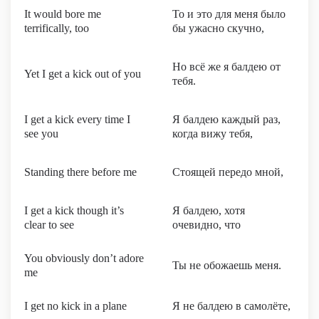
It would bore me
То и это для меня было
terrifically, too
бы ужасно скучно,
Но всё же я балдею от
Yet I get a kick out of you
тебя.
I get a kick every time I
Я балдею каждый раз,
see you
когда вижу тебя,
Standing there before me
Стоящей передо мной,
I get a kick though it’s
Я балдею, хотя
clear to see
очевидно, что
You obviously don’t adore
Ты не обожаешь меня.
me
I get no kick in a plane
Я не балдею в самолёте,