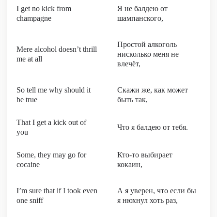
I get no kick from
Я не балдею от
champagne
шампанского,
Простой алкоголь
Mere alcohol doesn’t thrill
нисколько меня не
me at all
влечёт,
So tell me why should it
Скажи же, как может
be true
быть так,
That I get a kick out of
Что я балдею от тебя.
you
Some, they may go for
Кто-то выбирает
cocaine
кокаин,
I’m sure that if I took even
А я уверен, что если бы
one sniff
я нюхнул хоть раз,