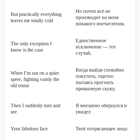
Но почти всё не
But practically everything
производит на меня
leaves me totally cold
никакого впечатления,
Единственное
The only exception I
исключение — тот
know is the case
случай,
Когда выйдя спокойно
When I’m out on a quiet
покутить, тщетно
spree, fighting vainly the
пытаясь прогнать
old ennui
привычную скуку,
Then I suddenly turn and
Я внезапно обернулся и
see
увидел
Your fabulous face
Твоё потрясающее лицо.