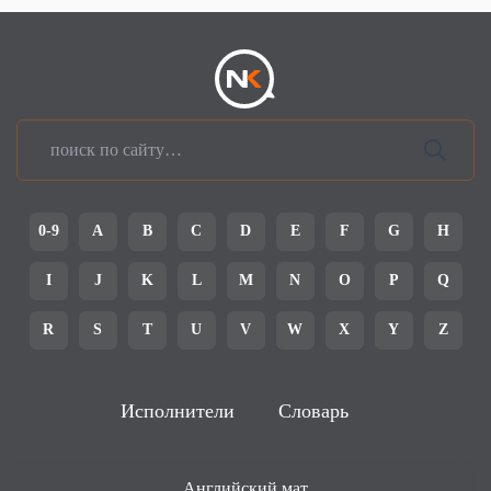
0-9
A
B
C
D
E
F
G
H
I
J
K
L
M
N
O
P
Q
R
S
T
U
V
W
X
Y
Z
Исполнители
Словарь
Английский мат