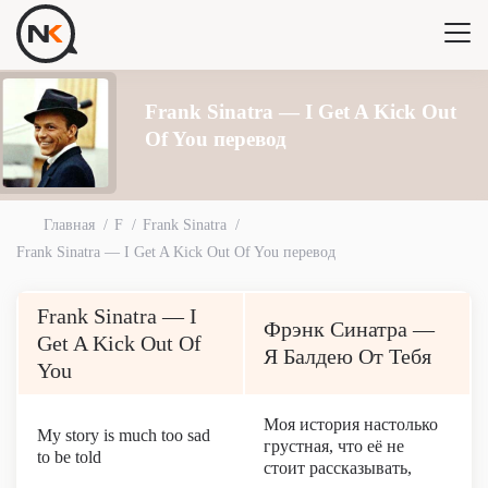
Frank Sinatra — I Get A Kick Out
Of You перевод
Главная
F
Frank Sinatra
Frank Sinatra — I Get A Kick Out Of You перевод
Frank Sinatra — I
Фрэнк Синатра —
Get A Kick Out Of
Я Балдею От Тебя
You
Моя история настолько
My story is much too sad
грустная, что её не
to be told
стоит рассказывать,