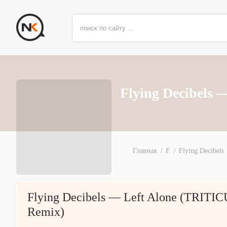
Flying Decibels
Главная
F
Flying Decibels
Flying Decibels — Left Alone (TRITI
Remix)