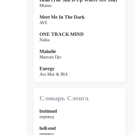
Mizmo
Meet Me In The Dark
AVE
ONE TRACK MIND
Naïka
Maladie
Mauvais Djo
Energy
Ava Max & BIA
Словарь Сленга
buttmad
перевод
bell-end
перевод