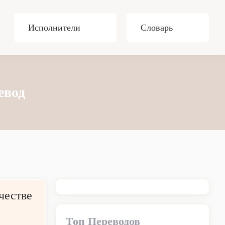
Исполнители
Словарь
евод
честве
Топ Переводов