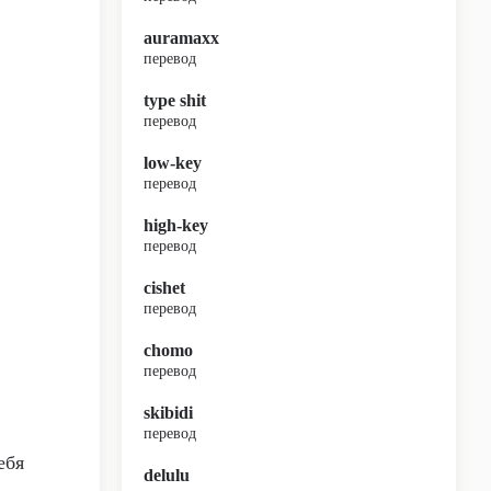
auramaxx
перевод
type shit
перевод
low-key
перевод
high-key
перевод
cishet
перевод
chomo
перевод
skibidi
перевод
ебя
delulu