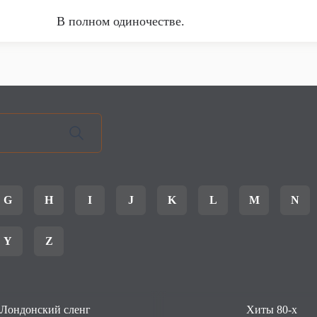
В полном одиночестве.
G
H
I
J
K
L
M
N
Y
Z
Лондонский сленг
Хиты 80-х