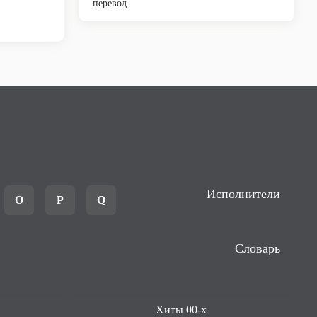
перевод
Исполнители
O
P
Q
Словарь
Хиты 00-х