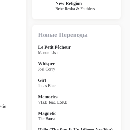
New Religion
Bebe Rexha & Faithless
Новые Переводы
Le Petit Pêcheur
Manon Lisa
Whisper
Joel Corry
Girl
Jonas Blue
Memories
VIZE feat. ESKE
ебя
Magnetic
The Bausa
Hello (The Sun Is Up Where Are You)