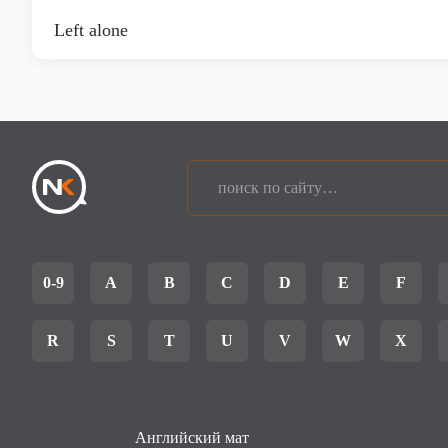
Left alone
0-9
A
B
C
D
E
F
R
S
T
U
V
W
X
Английский мат