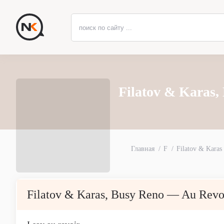
Filatov & Karas,
Главная
F
Filatov & Karas
Filatov & Karas, Busy Reno — Au Revo