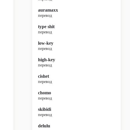
auramaxx
перевод
type shit
перевод
low-key
перевод
high-key
перевод
cishet
перевод
chomo
перевод
skibidi
перевод
delulu