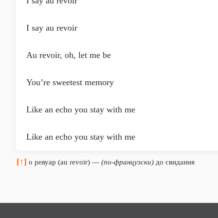
I say au revoir
I say au revoir
Au revoir, oh, let me be
You’re sweetest memory
Like an echo you stay with me
Like an echo you stay with me
[↑]
о ревуар (au revoir) —
(по-французски)
до свидания