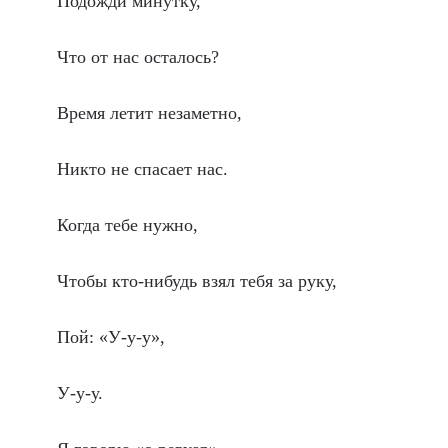
Подожди минутку,
Что от нас осталось?
Время летит незаметно,
Никто не спасает нас.
Когда тебе нужно,
Чтобы кто-нибудь взял тебя за руку,
Пой: «У-у-у»,
У-у-у.