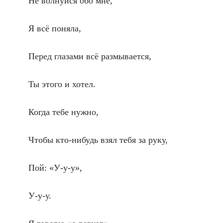
Не волнуйся обо мне,
Я всё поняла,
Перед глазами всё размывается,
Ты этого и хотел.
Когда тебе нужно,
Чтобы кто-нибудь взял тебя за руку,
Пой: «У-у-у»,
У-у-у.