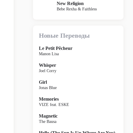
New Religion
Bebe Rexha & Faithless
Новые Переводы
Le Petit Pêcheur
Manon Lisa
Whisper
Joel Corry
Girl
Jonas Blue
Memories
VIZE feat. ESKE
Magnetic
The Bausa
Hello (The Sun Is Up Where Are You)