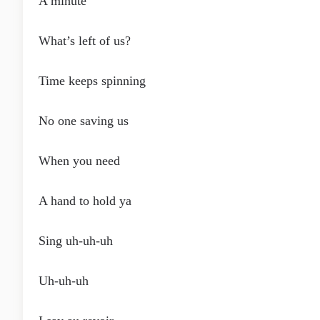
A minute
What’s left of us?
Time keeps spinning
No one saving us
When you need
A hand to hold ya
Sing uh-uh-uh
Uh-uh-uh