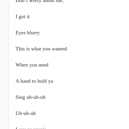
Don’t worry about me,
I got it
Eyes blurry
This is what you wanted
When you need
A hand to hold ya
Sing uh-uh-uh
Uh-uh-uh