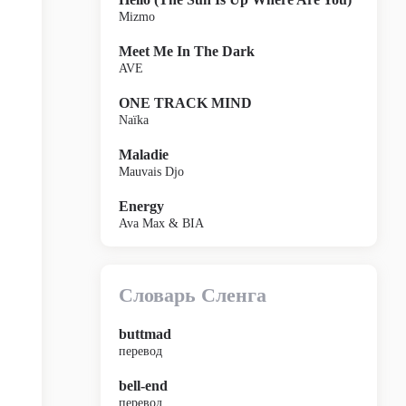
Mizmo
Meet Me In The Dark
AVE
ONE TRACK MIND
Naïka
Maladie
Mauvais Djo
Energy
Ava Max & BIA
Словарь Сленга
buttmad
перевод
bell-end
перевод