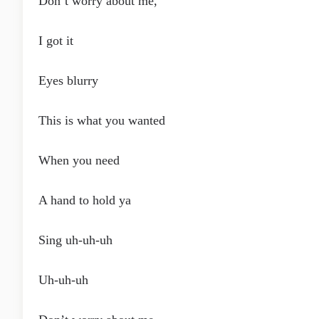
Don’t worry about me,
I got it
Eyes blurry
This is what you wanted
When you need
A hand to hold ya
Sing uh-uh-uh
Uh-uh-uh