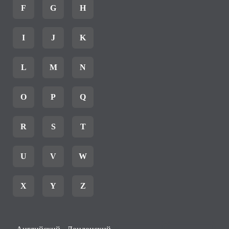
F
G
H
I
J
K
L
M
N
O
P
Q
R
S
T
U
V
W
X
Y
Z