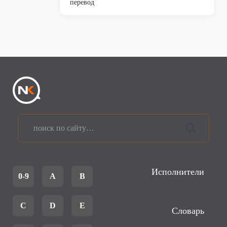
перевод
Исполнители
0-9
A
B
C
D
E
Словарь