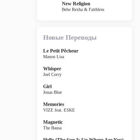
New Religion
Bebe Rexha & Faithless
Новые Переводы
Le Petit Pêcheur
Manon Lisa
Whisper
Joel Corry
Girl
Jonas Blue
Memories
VIZE feat. ESKE
Magnetic
The Bausa
Hello (The Sun Is Up Where Are You)