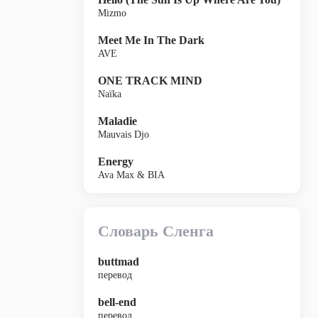
Mizmo
Meet Me In The Dark
AVE
ONE TRACK MIND
Naïka
Maladie
Mauvais Djo
Energy
Ava Max & BIA
Словарь Сленга
buttmad
перевод
bell-end
перевод