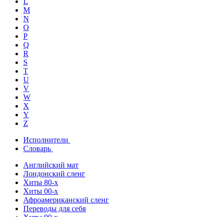
L
M
N
O
P
Q
R
S
T
U
V
W
X
Y
Z
Исполнители
Словарь
Английский мат
Лондонский сленг
Хиты 80-х
Хиты 00-х
Афроамериканский сленг
Переводы для себя