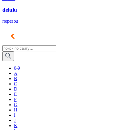
delulu
перевод
0-9
A
B
C
D
E
F
G
H
I
J
K