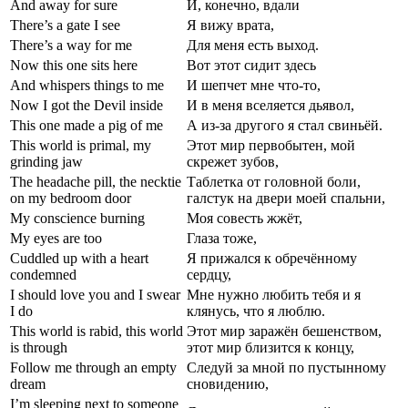
And away for sure
И, конечно, вдали
There’s a gate I see
Я вижу врата,
There’s a way for me
Для меня есть выход.
Now this one sits here
Вот этот сидит здесь
And whispers things to me
И шепчет мне что-то,
Now I got the Devil inside
И в меня вселяется дьявол,
This one made a pig of me
А из-за другого я стал свиньёй.
This world is primal, my
Этот мир первобытен, мой
grinding jaw
скрежет зубов,
The headache pill, the necktie
Таблетка от головной боли,
on my bedroom door
галстук на двери моей спальни,
My conscience burning
Моя совесть жжёт,
My eyes are too
Глаза тоже,
Cuddled up with a heart
Я прижался к обречённому
condemned
сердцу,
I should love you and I swear
Мне нужно любить тебя и я
I do
клянусь, что я люблю.
This world is rabid, this world
Этот мир заражён бешенством,
is through
этот мир близится к концу,
Follow me through an empty
Следуй за мной по пустынному
dream
сновидению,
I’m sleeping next to someone