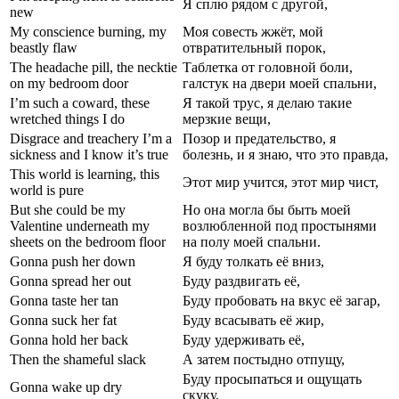
Я сплю рядом с другой,
new
My conscience burning, my
Моя совесть жжёт, мой
beastly flaw
отвратительный порок,
The headache pill, the necktie
Таблетка от головной боли,
on my bedroom door
галстук на двери моей спальни,
I’m such a coward, these
Я такой трус, я делаю такие
wretched things I do
мерзкие вещи,
Disgrace and treachery I’m a
Позор и предательство, я
sickness and I know it’s true
болезнь, и я знаю, что это правда,
This world is learning, this
Этот мир учится, этот мир чист,
world is pure
But she could be my
Но она могла бы быть моей
Valentine underneath my
возлюбленной под простынями
sheets on the bedroom floor
на полу моей спальни.
Gonna push her down
Я буду толкать её вниз,
Gonna spread her out
Буду раздвигать её,
Gonna taste her tan
Буду пробовать на вкус её загар,
Gonna suck her fat
Буду всасывать её жир,
Gonna hold her back
Буду удерживать её,
Then the shameful slack
А затем постыдно отпущу,
Буду просыпаться и ощущать
Gonna wake up dry
скуку,