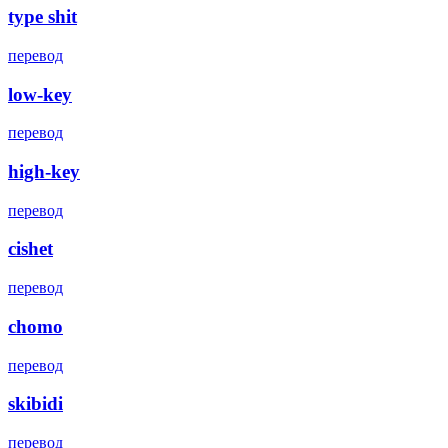
type shit
перевод
low-key
перевод
high-key
перевод
cishet
перевод
chomo
перевод
skibidi
перевод