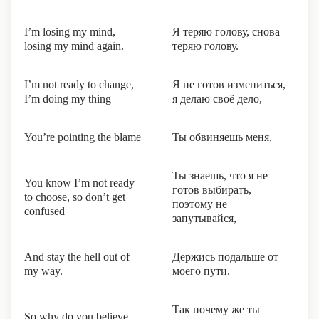
I’m losing my mind,
Я теряю голову, снова
losing my mind again.
теряю голову.
I’m not ready to change,
Я не готов измениться,
I’m doing my thing
я делаю своё дело,
You’re pointing the blame
Ты обвиняешь меня,
Ты знаешь, что я не
You know I’m not ready
готов выбирать,
to choose, so don’t get
поэтому не
confused
запутывайся,
And stay the hell out of
Держись подальше от
my way.
моего пути.
Так почему же ты
So why do you believe