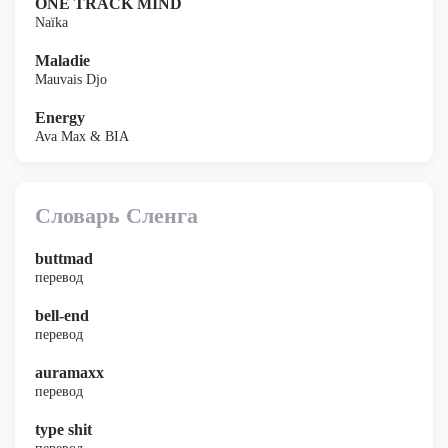
ONE TRACK MIND
Naïka
Maladie
Mauvais Djo
Energy
Ava Max & BIA
Словарь Сленга
buttmad
перевод
bell-end
перевод
auramaxx
перевод
type shit