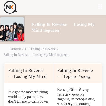
Falling In Reverse — Losing My
Mind перевод
Главная
F
Falling In Reverse
Falling In Reverse — Losing My Mind перевод
Falling In Reverse
Falling In Reverse
— Losing My Mind
— Теряю Голову
Весь грёбаный мир
I’ve got the motherfucking
теперь у меня на
world in my palm now,
ладони, не говори мне,
don’t tell me to calm down
чтобы я успокоился,