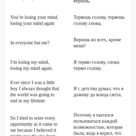
веришь,
You’re losing your mind,
Теряешь голову, теряешь
losing your mind again
голову снова,
Веришь во всех, кроме
In everyone but me?
меня?
I’m losing my mind,
Я теряю голову, снова
losing my mind again.
теряю голову.
Ever since I was a little
boy I always thought that
Я с детства думал, что я
the world was going to
доживу до конца света,
end in my lifetime
Поэтому я пытался
So I tried to seize every
пользоваться каждой
opportunity as it came to
возможностью, которая
me because I believed it
была, ведь я верил, что