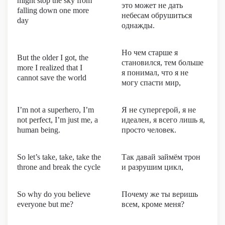
might stop the sky from
это может не дать
falling down one more
небесам обрушиться
day
однажды.
Но чем старше я
But the older I got, the
становился, тем больше
more I realized that I
я понимал, что я не
cannot save the world
могу спасти мир,
I’m not a superhero, I’m
Я не супергерой, я не
not perfect, I’m just me, a
идеален, я всего лишь я,
human being.
просто человек.
So let’s take, take, take the
Так давай займём трон
throne and break the cycle
и разрушим цикл,
So why do you believe
Почему же ты веришь
everyone but me?
всем, кроме меня?