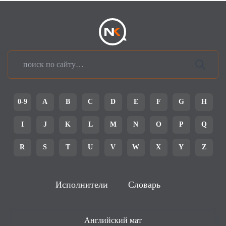
0-9
A
B
C
D
E
F
G
H
I
J
K
L
M
N
O
P
Q
R
S
T
U
V
W
X
Y
Z
Исполнители
Словарь
Английский мат