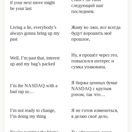
if your next move might
следующий шаг
be your last
последним.
Living a lie, everybody’s
Живу во лжи, все всегда
always gonna bring up my
будут ворошить моё
past
прошлое,
Ну, я прошёл через это,
Well, I’m past that, interest
повысился интерес и
up and my bag’s packed
сумка упакована,
Я биржа ценных бумаг
I’m the NASDAQ with a
NASDAQ с крутым
bad rap so…
рэпом, так что…
I’m not ready to change,
Я не готов измениться,
I’m doing my thing
я делаю своё дело,