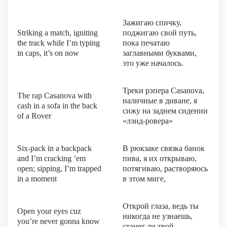
Зажигаю спичку,
Striking a match, igniting
поджигаю свой путь,
the track while I’m typing
пока печатаю
in caps, it’s on now
заглавными буквами,
это уже началось.
Треки рэпера Casanova,
The rap Casanova with
наличные в диване, я
cash in a sofa in the back
сижу на заднем сидении
of a Rover
«лэнд-ровера»
Six-pack in a backpack
В рюкзаке связка банок
and I’m cracking ’em
пива, я их открываю,
open; sipping, I’m trapped
потягиваю, растворяюсь
in a moment
в этом миге,
Открой глаза, ведь ты
Open your eyes cuz
никогда не узнаешь,
you’re never gonna know
станет ли твой