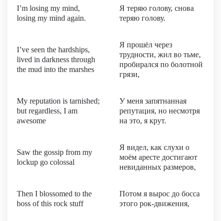
I’m losing my mind,
Я теряю голову, снова
losing my mind again.
теряю голову.
Я прошёл через
I’ve seen the hardships,
трудности, жил во тьме,
lived in darkness through
пробирался по болотной
the mud into the marshes
грязи,
My reputation is tarnished;
У меня запятнанная
but regardless, I am
репутация, но несмотря
awesome
на это, я крут.
Я видел, как слухи о
Saw the gossip from my
моём аресте достигают
lockup go colossal
невиданных размеров,
Then I blossomed to the
Потом я вырос до босса
boss of this rock stuff
этого рок-движения,