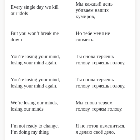
Мы каждый день
Every single day we kill
убиваем наших
our idols
кумиров,
But you won’t break me
Но тебе меня не
down
сломить.
You’re losing your mind,
Ты снова теряешь
losing your mind again.
голову, теряешь голову.
You’re losing your mind,
Ты снова теряешь
losing your mind again.
голову, теряешь голову.
We’re losing our minds,
Мы снова теряем
losing our minds
голову, теряем голову.
I’m not ready to change,
Я не готов измениться,
I’m doing my thing
я делаю своё дело,