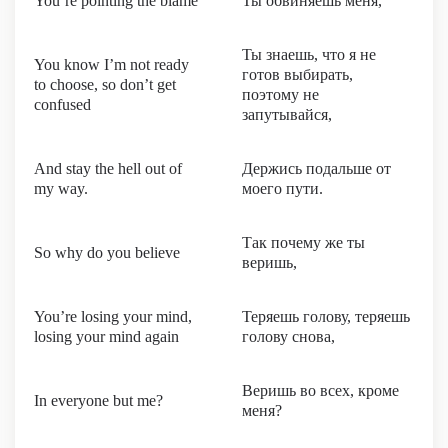
You’re pointing the blame
Ты обвиняешь меня,
Ты знаешь, что я не
You know I’m not ready
готов выбирать,
to choose, so don’t get
поэтому не
confused
запутывайся,
And stay the hell out of
Держись подальше от
my way.
моего пути.
Так почему же ты
So why do you believe
веришь,
You’re losing your mind,
Теряешь голову, теряешь
losing your mind again
голову снова,
Веришь во всех, кроме
In everyone but me?
меня?