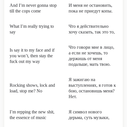
And I’m never gonna stop
И меня не остановить,
till the cops come
пока не приедут копы.
What I’m really trying to
Что я действительно
say
хочу сказать, так это то,
Что говори мне в лицо,
Is say it to my face and if
а если не хочешь, то
you won’t, then stay the
держишь от меня
fuck out my way
подальше, мать твою.
Я зажигаю на
Rocking shows, lock and
выступлениях, я готов к
load, stop me? No
бою, остановишь меня?
Нет.
I’m repping the new shit,
Я символ нового
the essence of music
дерьма, суть музыки,