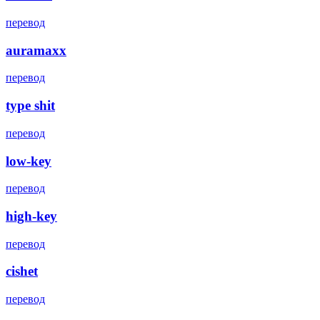
перевод
auramaxx
перевод
type shit
перевод
low-key
перевод
high-key
перевод
cishet
перевод