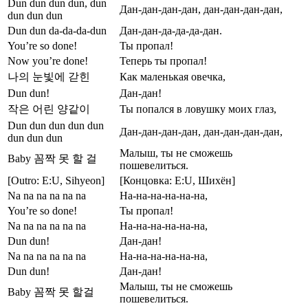
Dun dun dun dun, dun
Дан-дан-дан-дан, дан-дан-дан-дан,
dun dun dun
Dun dun da-da-da-dun
Дан-дан-да-да-да-дан.
You’re so done!
Ты пропал!
Now you’re done!
Теперь ты пропал!
나의 눈빛에 갇힌
Как маленькая овечка,
Dun dun!
Дан-дан!
작은 어린 양같이
Ты попался в ловушку моих глаз,
Dun dun dun dun dun
Дан-дан-дан-дан, дан-дан-дан-дан,
dun dun dun
Малыш, ты не сможешь
Baby 꼼짝 못 할 걸
пошевелиться.
[Outro: E:U, Sihyeon]
[Концовка: E:U, Шихён]
Na na na na na na
На-на-на-на-на-на,
You’re so done!
Ты пропал!
Na na na na na na
На-на-на-на-на-на,
Dun dun!
Дан-дан!
Na na na na na na
На-на-на-на-на-на,
Dun dun!
Дан-дан!
Малыш, ты не сможешь
Baby 꼼짝 못 할걸
пошевелиться.