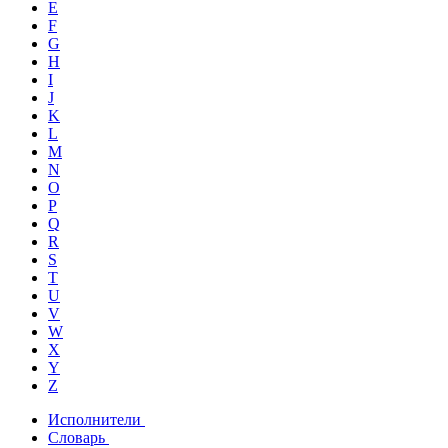
E
F
G
H
I
J
K
L
M
N
O
P
Q
R
S
T
U
V
W
X
Y
Z
Исполнители
Словарь