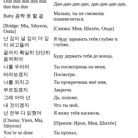
Dun dun dun dun dun
Дан-дан-дан-дан, дан-дан-дан-дан,
dun dun dun
Малыш, ты не сможешь
Baby 꼼짝 못 할 걸
пошевелиться.
[Bridge: Mia, Sihyeon,
[Связка: Мия, Шихён, Онда]
Onda]
난 깊이 널 깊이 더 깊
Я буду зарывать тебя глубже и
глубже,
이 파고들어
끝까지 확실히 단단히
Буду держать тебя до конца,
움켜쥐어
나를 우러러
Ты посмотришь на меня,
바라보겠지
Посмотри.
나를 외치고
Ты прокричишь моё имя,
부르짖겠지
Закричи.
그래 아마 넌
Да, похоже,
내 것이겠지
Что ты мой,
넌 전부 다 읽혔어
Я вижу тебя насквозь.
[Chorus: Yiren, Mia,
[Припев: Ирон, Мия, Шихён]
Sihyeon]
You’re so done
Ты пропал,