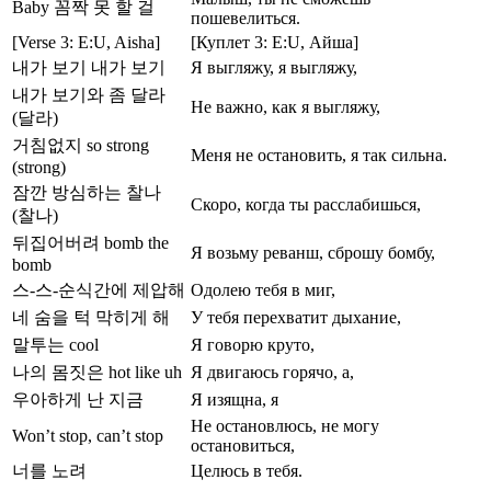
Baby 꼼짝 못 할 걸
пошевелиться.
[Verse 3: E:U, Aisha]
[Куплет 3: E:U, Айша]
내가 보기 내가 보기
Я выгляжу, я выгляжу,
내가 보기와 좀 달라
Не важно, как я выгляжу,
(달라)
거침없지 so strong
Меня не остановить, я так сильна.
(strong)
잠깐 방심하는 찰나
Скоро, когда ты расслабишься,
(찰나)
뒤집어버려 bomb the
Я возьму реванш, сброшу бомбу,
bomb
스-스-순식간에 제압해
Одолею тебя в миг,
네 숨을 턱 막히게 해
У тебя перехватит дыхание,
말투는 cool
Я говорю круто,
나의 몸짓은 hot like uh
Я двигаюсь горячо, а,
우아하게 난 지금
Я изящна, я
Не остановлюсь, не могу
Won’t stop, can’t stop
остановиться,
너를 노려
Целюсь в тебя.