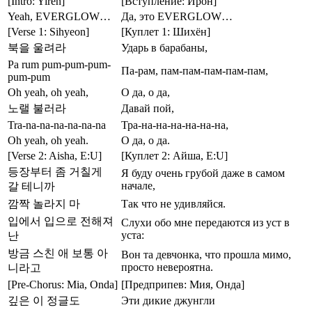
[Intro: Yiren]
[Вступление: Ирон]
Yeah, EVERGLOW…
Да, это EVERGLOW…
[Verse 1: Sihyeon]
[Куплет 1: Шихён]
북을 울려라
Ударь в барабаны,
Pa rum pum-pum-pum-
Па-рам, пам-пам-пам-пам-пам,
pum-pum
Oh yeah, oh yeah,
О да, о да,
노랠 불러라
Давай пой,
Tra-na-na-na-na-na-na
Тра-на-на-на-на-на-на,
Oh yeah, oh yeah.
О да, о да.
[Verse 2: Aisha, E:U]
[Куплет 2: Айша, E:U]
등장부터 좀 거칠게
Я буду очень грубой даже в самом
начале,
갈 테니까
깜짝 놀라지 마
Так что не удивляйся.
입에서 입으로 전해져
Слухи обо мне передаются из уст в
уста:
난
방금 스친 애 보통 아
Вон та девчонка, что прошла мимо,
просто невероятна.
니라고
[Pre-Chorus: Mia, Onda]
[Предприпев: Мия, Онда]
깊은 이 정글도
Эти дикие джунгли