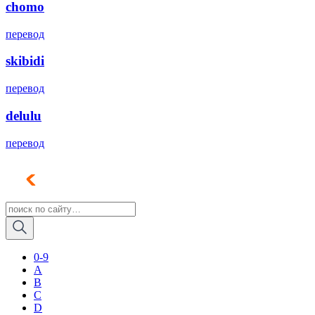
chomo
перевод
skibidi
перевод
delulu
перевод
0-9
A
B
C
D