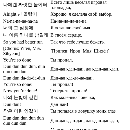
Всего лишь весёлая игровая
나에겐 짜릿한 놀이터
площадка,
Alright 난 골랐어
Хорошо, я сделала свой выбор,
Na-na-na-na-na-na
На-на-на-на-на-на,
너의 그 심장에
Я оставлю своё имя
내 이름 하나를 남길래
В твоём сердце,
So you had better run
Так что тебе лучше бежать.
[Chorus: Yiren, Mia,
[Припев: Ирон, Мия, Шихён]
Sihyeon]
You’re so done
Ты пропал,
Dun dun dun dun, dun
Дан-дан-дан-дан, дан-дан-дан-дан,
dun dun dun
Dun dun da-da-da-dun
Дан-дан-да-да-да-дан.
You’re so done!
Ты пропал!
Now you’re done!
Теперь ты пропал!
나의 눈빛에 갇힌
Как маленькая овечка,
Dun dun!
Дан-дан!
작은 어린 양같이
Ты попался в ловушку моих глаз,
Dun dun dun dun dun
Дан-дан-дан-дан, дан-дан-дан-дан,
dun dun dun
Малыш, ты не сможешь