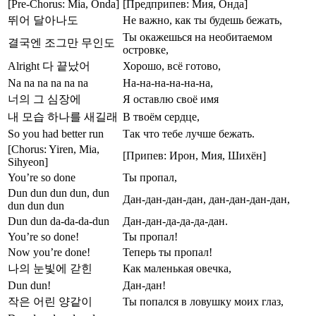
[Pre-Chorus: Mia, Onda]
[Предприпев: Мия, Онда]
뛰어 달아나도
Не важно, как ты будешь бежать,
Ты окажешься на необитаемом
결국엔 조그만 무인도
островке,
Alright 다 끝났어
Хорошо, всё готово,
Na na na na na na
На-на-на-на-на-на,
너의 그 심장에
Я оставлю своё имя
내 모습 하나를 새길래
В твоём сердце,
So you had better run
Так что тебе лучше бежать.
[Chorus: Yiren, Mia,
[Припев: Ирон, Мия, Шихён]
Sihyeon]
You’re so done
Ты пропал,
Dun dun dun dun, dun
Дан-дан-дан-дан, дан-дан-дан-дан,
dun dun dun
Dun dun da-da-da-dun
Дан-дан-да-да-да-дан.
You’re so done!
Ты пропал!
Now you’re done!
Теперь ты пропал!
나의 눈빛에 갇힌
Как маленькая овечка,
Dun dun!
Дан-дан!
작은 어린 양같이
Ты попался в ловушку моих глаз,