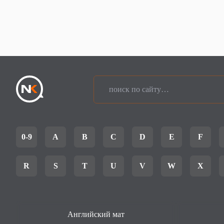
0-9
A
B
C
D
E
F
R
S
T
U
V
W
X
Английский мат