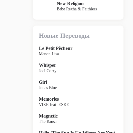
New Religion
Bebe Rexha & Faithless
Новые Переводы
Le Petit Pêcheur
Manon Lisa
Whisper
Joel Corry
Girl
Jonas Blue
Memories
VIZE feat. ESKE
Magnetic
The Bausa
Hello (The Sun Is Up Where Are You)