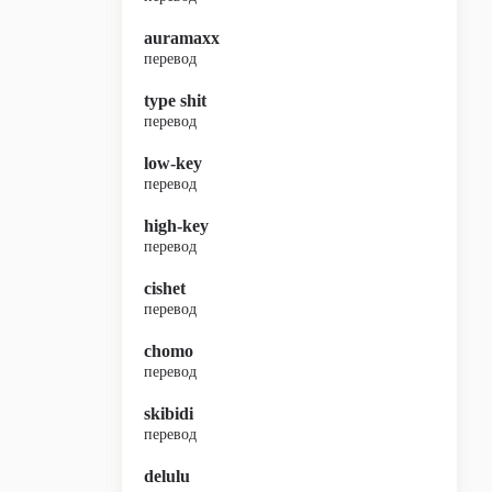
auramaxx
перевод
type shit
перевод
low-key
перевод
high-key
перевод
cishet
перевод
chomo
перевод
skibidi
перевод
delulu