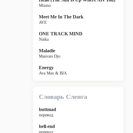
Mizmo
Meet Me In The Dark
AVE
ONE TRACK MIND
Naïka
Maladie
Mauvais Djo
Energy
Ava Max & BIA
Словарь Сленга
buttmad
перевод
bell-end
перевод