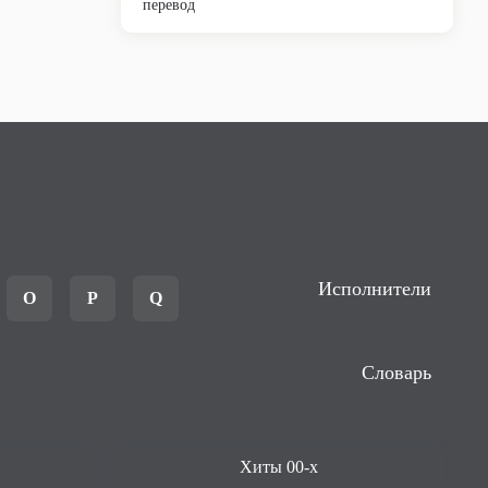
перевод
Исполнители
O
P
Q
Словарь
Хиты 00-х