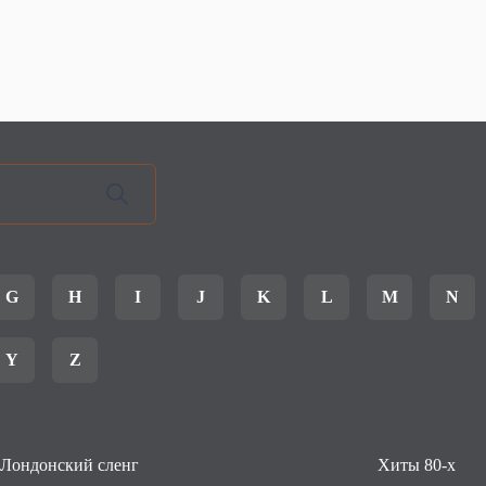
G
H
I
J
K
L
M
N
Y
Z
Лондонский сленг
Хиты 80-х