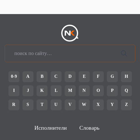
0-9
A
B
C
D
E
F
G
H
I
J
K
L
M
N
O
P
Q
R
S
T
U
V
W
X
Y
Z
Исполнители
Словарь