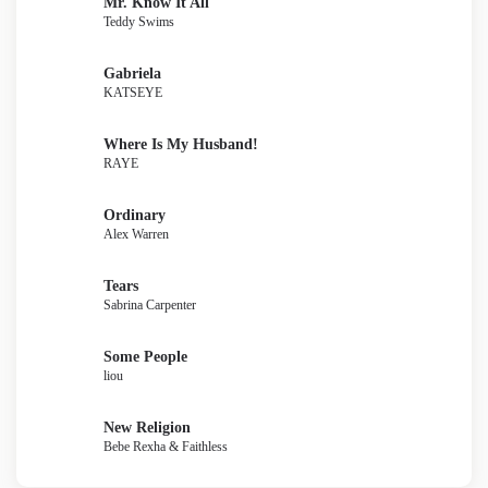
Mr. Know It All
Teddy Swims
Gabriela
KATSEYE
Where Is My Husband!
RAYE
Ordinary
Alex Warren
Tears
Sabrina Carpenter
Some People
liou
New Religion
Bebe Rexha & Faithless