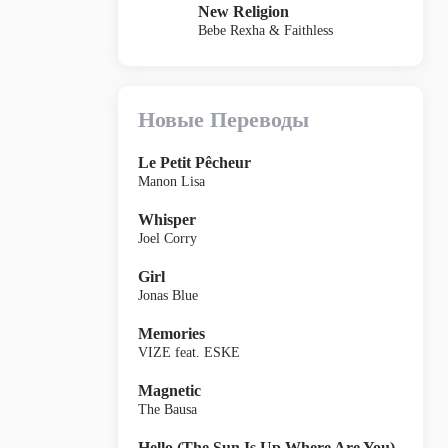
New Religion
Bebe Rexha & Faithless
Новые Переводы
Le Petit Pêcheur
Manon Lisa
Whisper
Joel Corry
Girl
Jonas Blue
Memories
VIZE feat. ESKE
Magnetic
The Bausa
Hello (The Sun Is Up Where Are You)