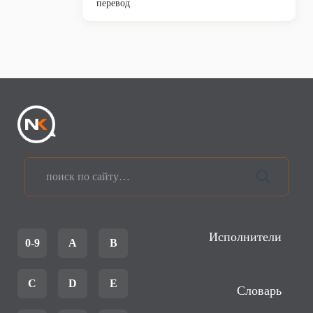
перевод
Исполнители
0-9
A
B
C
D
E
Словарь