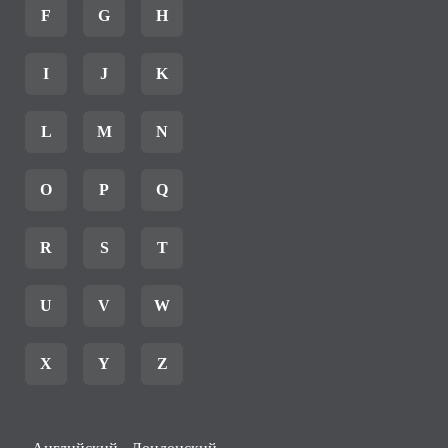
F
G
H
I
J
K
L
M
N
O
P
Q
R
S
T
U
V
W
X
Y
Z