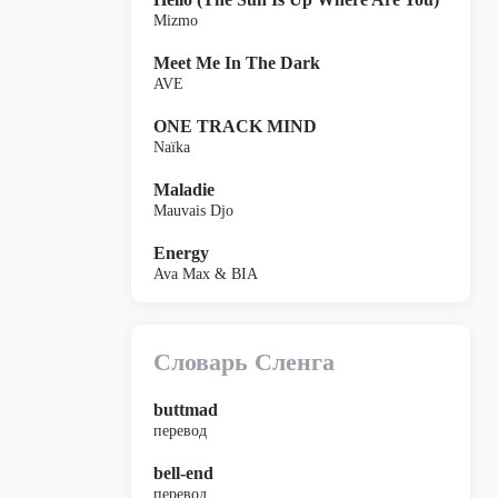
Mizmo
Meet Me In The Dark
AVE
ONE TRACK MIND
Naïka
Maladie
Mauvais Djo
Energy
Ava Max & BIA
Словарь Сленга
buttmad
перевод
bell-end
перевод