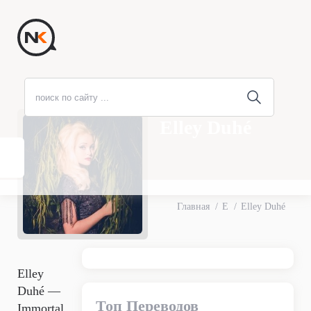
Elley Duhé
Главная
E
Elley Duhé
Elley
Duhé —
Топ Переводов
Immortal