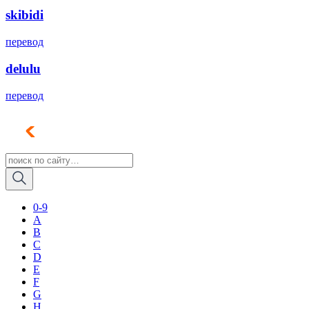
skibidi
перевод
delulu
перевод
0-9
A
B
C
D
E
F
G
H