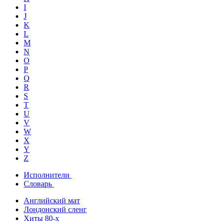
I
J
K
L
M
N
O
P
Q
R
S
T
U
V
W
X
Y
Z
Исполнители
Словарь
Английский мат
Лондонский сленг
Хиты 80-х