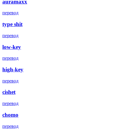
auramaxx
перевод
type shit
перевод
low-key
перевод
high-key
перевод
cishet
перевод
chomo
перевод