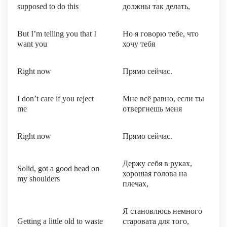
supposed to do this
должны так делать,
But I’m telling you that I
Но я говорю тебе, что
want you
хочу тебя
Right now
Прямо сейчас.
I don’t care if you reject
Мне всё равно, если ты
me
отвергнешь меня
Right now
Прямо сейчас.
Держу себя в руках,
Solid, got a good head on
хорошая голова на
my shoulders
плечах,
Я становлюсь немного
Getting a little old to waste
старовата для того,