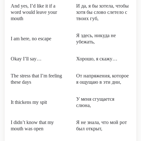
And yes, I’d like it if a
И да, я бы хотела, чтобы
word would leave your
хотя бы слово слетело с
mouth
твоих губ,
Я здесь, никуда не
I am here, no escape
убежать,
Okay I’ll say…
Хорошо, я скажу…
The stress that I’m feeling
От напряжения, которое
these days
я ощущаю в эти дни,
У меня сгущается
It thickens my spit
слюна,
I didn’t know that my
Я не знала, что мой рот
mouth was open
был открыт,