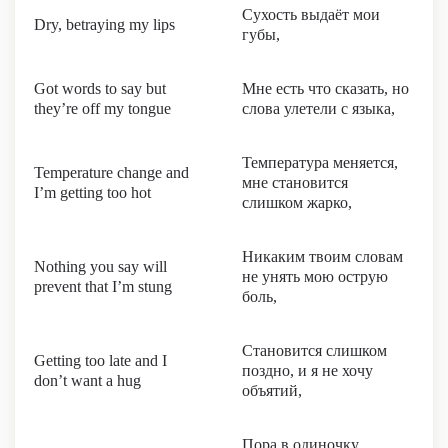
Сухость выдаёт мои
Dry, betraying my lips
губы,
Got words to say but
Мне есть что сказать, но
they’re off my tongue
слова улетели с языка,
Температура меняется,
Temperature change and
мне становится
I’m getting too hot
слишком жарко,
Никаким твоим словам
Nothing you say will
не унять мою острую
prevent that I’m stung
боль,
Становится слишком
Getting too late and I
поздно, и я не хочу
don’t want a hug
объятий,
Пора в одиночку