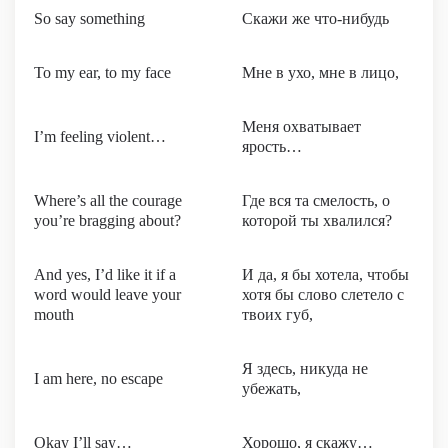
So say something
Скажи же что-нибудь
To my ear, to my face
Мне в ухо, мне в лицо,
Меня охватывает
I’m feeling violent…
ярость…
Where’s all the courage
Где вся та смелость, о
you’re bragging about?
которой ты хвалился?
And yes, I’d like it if a
И да, я бы хотела, чтобы
word would leave your
хотя бы слово слетело с
mouth
твоих губ,
Я здесь, никуда не
I am here, no escape
убежать,
Okay I’ll say…
Хорошо, я скажу…