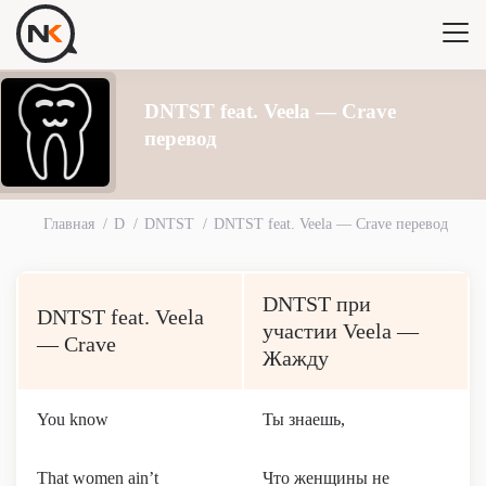
DNTST feat. Veela — Crave
перевод
Главная
D
DNTST
DNTST feat. Veela — Crave перевод
DNTST при
DNTST feat. Veela
участии Veela —
— Crave
Жажду
You know
Ты знаешь,
That women ain’t
Что женщины не