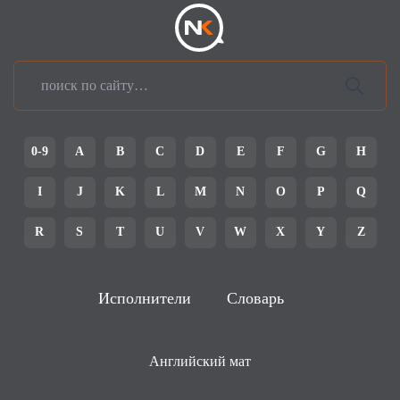
0-9
A
B
C
D
E
F
G
H
I
J
K
L
M
N
O
P
Q
R
S
T
U
V
W
X
Y
Z
Исполнители
Словарь
Английский мат