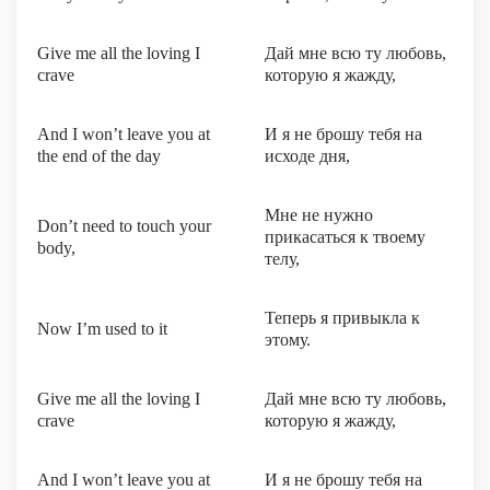
Give me all the loving I
Дай мне всю ту любовь,
crave
которую я жажду,
And I won’t leave you at
И я не брошу тебя на
the end of the day
исходе дня,
Мне не нужно
Don’t need to touch your
прикасаться к твоему
body,
телу,
Теперь я привыкла к
Now I’m used to it
этому.
Give me all the loving I
Дай мне всю ту любовь,
crave
которую я жажду,
And I won’t leave you at
И я не брошу тебя на