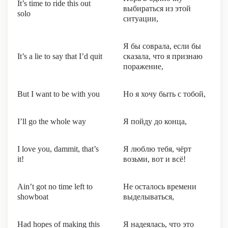
It’s time to ride this out
выбираться из этой
solo
ситуации,
Я бы соврала, если бы
It’s a lie to say that I’d quit
сказала, что я признаю
поражение,
But I want to be with you
Но я хочу быть с тобой,
I’ll go the whole way
Я пойду до конца,
I love you, dammit, that’s
Я люблю тебя, чёрт
it!
возьми, вот и всё!
Ain’t got no time left to
Не осталось времени
showboat
выделываться,
Had hopes of making this
Я надеялась, что это