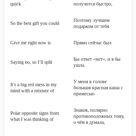
quick
получится быстро,
Поэтому лучшим
So the best gift you could
подарком от тебя
Give me right now is
Прямо сейчас был
Бы ответ «нет», и я бы
Saying no, so I’ll split
ушла.
У меня в голове
It’s a big red mess in my
большая красная каша с
mind with a mixture of
примесью
Знаков, полярно
Polar opposite signs from
противоположных тому,
what I was thinking of
о чём я думала,