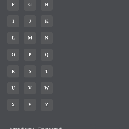
F
G
H
I
J
K
L
M
N
O
P
Q
R
S
T
U
V
W
X
Y
Z