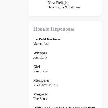
New Religion
Bebe Rexha & Faithless
Новые Переводы
Le Petit Pêcheur
Manon Lisa
Whisper
Joel Corry
Girl
Jonas Blue
Memories
VIZE feat. ESKE
Magnetic
The Bausa
Hello (The Sun Is Up Where Are You)