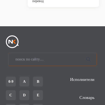
перевод
Исполнители
0-9
A
B
C
D
E
Словарь