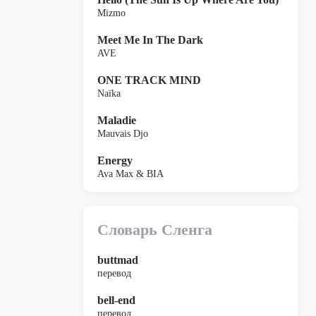
Mizmo
Meet Me In The Dark
AVE
ONE TRACK MIND
Naïka
Maladie
Mauvais Djo
Energy
Ava Max & BIA
Словарь Сленга
buttmad
перевод
bell-end
перевод