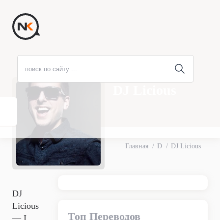
DJ Licious
Главная
D
DJ Licious
DJ
Licious
Топ Переводов
— I