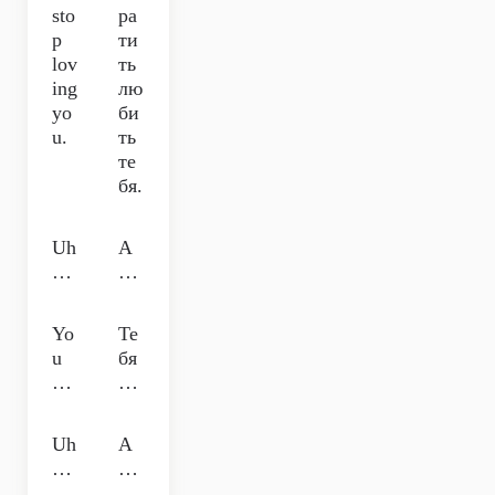
sto
ра
p
ти
lov
ть
ing
лю
yo
би
u.
ть
те
бя.
Uh
А
…
…
Yo
Те
u
бя
…
…
Uh
А
…
…