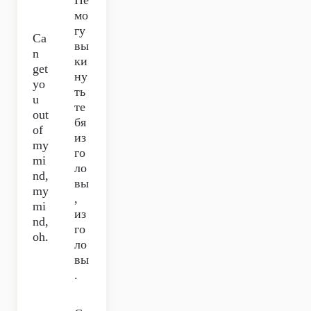
Не
мо
гу
Ca
вы
n
ки
get
ну
yo
ть
u
те
out
бя
of
из
my
го
mi
ло
nd,
вы
my
,
mi
из
nd,
го
oh.
ло
вы
.