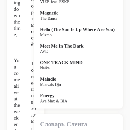
ing
VIZE feat. ESKE
об
do
ра
Magnetic
wn
тн
The Bausa
the
ый
tim
Hello (The Sun Is Up Where Are You)
от
e,
Mizmo
сч
ёт,
Meet Me In The Dark
AVE
Yo
ONE TRACK MIND
Ты
u
Naïka
ож
co
ив
me
Maladie
ае
Mauvais Djo
ali
шь
ve
на
Energy
at
вы
Ava Max & BIA
the
хо
we
дн
ek
ых
Словарь Сленга
en
,