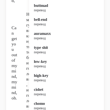
d,
buttmad
перевод
Не
мо
bell-end
перевод
гу
Ca
вы
n
auramaxx
ки
get
перевод
ну
yo
ть
type shit
u
те
перевод
out
бя
of
low-key
из
my
перевод
го
mi
ло
high-key
nd,
вы
перевод
my
,
mi
из
cishet
nd,
перевод
го
oh.
ло
chomo
вы
перевод