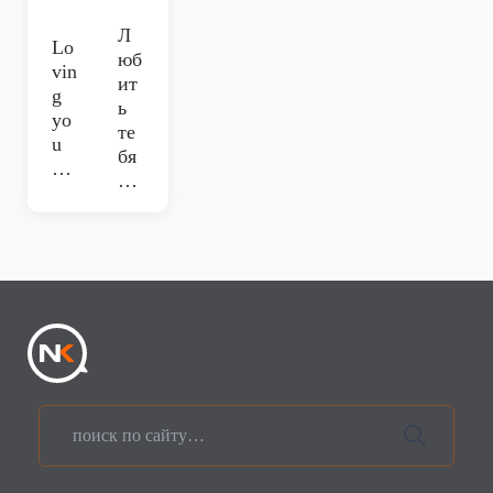
Л
Lo
юб
vin
ит
g
ь
yo
те
u
бя
…
…