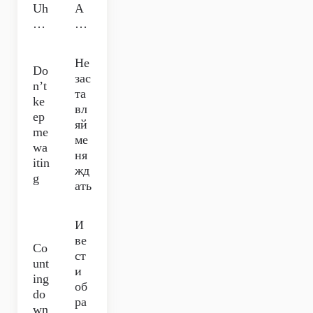
Uh
А
…
…
Не
Do
зас
n’t
та
ke
вл
ep
яй
me
ме
wa
ня
itin
жд
g
ать
И
ве
Co
ст
unt
и
ing
об
do
ра
wn