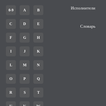
Исполнители
0-9
A
B
C
D
E
Словарь
F
G
H
I
J
K
L
M
N
O
P
Q
R
S
T