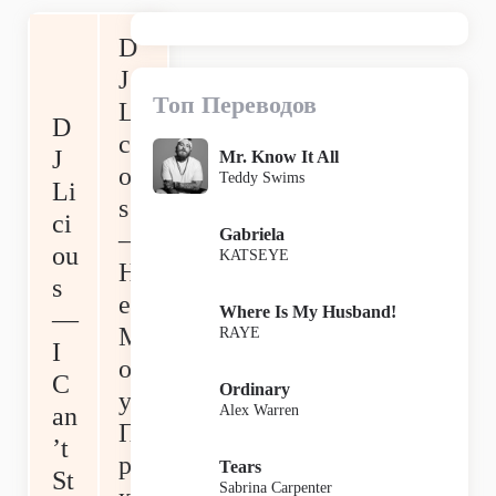
D
J
Топ Переводов
Li
D
ci
J
Mr. Know It All
ou
Teddy Swims
Li
s
ci
Gabriela
—
ou
KATSEYE
Н
s
е
Where Is My Husband!
—
М
RAYE
I
ог
C
Ordinary
у
Alex Warren
an
П
’t
ре
Tears
St
Sabrina Carpenter