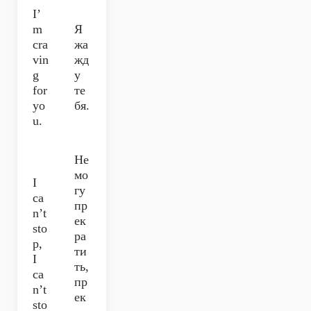
I’
m
Я
cra
жа
vin
жд
g
у
for
те
yo
бя.
u.
Не
мо
I
гу
ca
пр
n’t
ек
sto
ра
p,
ти
I
ть,
ca
пр
n’t
ек
sto