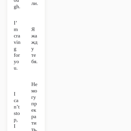
ou
ли.
gh.
I’
m
Я
cra
жа
vin
жд
g
у
for
те
yo
бя.
u.
Не
мо
I
гу
ca
пр
n’t
ек
sto
ра
p,
ти
I
ть,