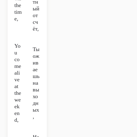
тн
the
ый
tim
от
e,
сч
ёт,
Yo
Ты
u
ож
co
ив
me
ае
ali
шь
ve
на
at
вы
the
хо
we
дн
ek
ых
en
,
d,