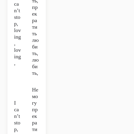
ть,
ca
пр
n’t
ек
sto
ра
p,
ти
lov
ть
ing
лю
,
би
lov
ть,
ing
лю
,
би
ть,
Не
мо
I
гу
ca
пр
n’t
ек
sto
ра
p,
ти