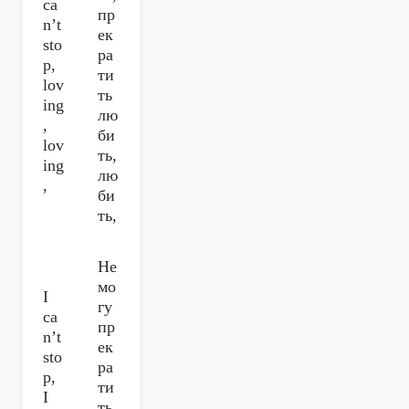
ca
пр
n’t
ек
sto
ра
p,
ти
lov
ть
ing
лю
,
би
lov
ть,
ing
лю
,
би
ть,
Не
мо
I
гу
ca
пр
n’t
ек
sto
ра
p,
ти
I
ть,