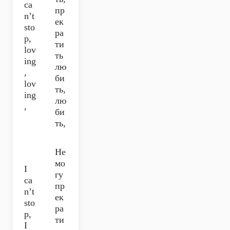
ca
пр
n’t
ек
sto
ра
p,
ти
lov
ть
ing
лю
,
би
lov
ть,
ing
лю
,
би
ть,
Не
мо
I
гу
ca
пр
n’t
ек
sto
ра
p,
ти
I