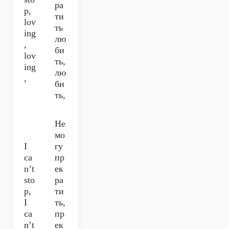
ра
p,
ти
lov
ть
ing
лю
,
би
lov
ть,
ing
лю
,
би
ть,
Не
мо
I
гу
ca
пр
n’t
ек
sto
ра
p,
ти
I
ть,
ca
пр
n’t
ек