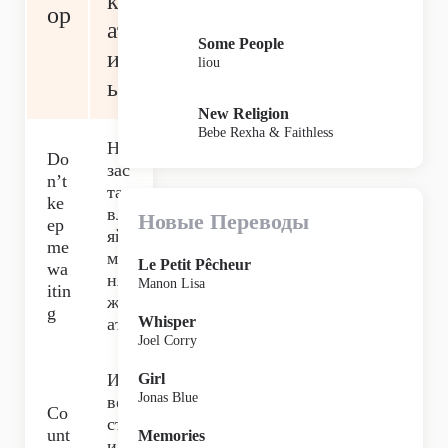
кр
op
ат
Some People
ит
liou
ь
New Religion
Bebe Rexha & Faithless
Не
Do
зас
n’t
та
ke
вл
Новые Переводы
ep
яй
me
ме
Le Petit Pêcheur
wa
ня
Manon Lisa
itin
жд
g
Whisper
ать
Joel Corry
И
Girl
Jonas Blue
ве
Co
ст
unt
Memories
и