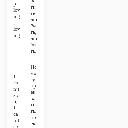
ра
p,
ти
lov
ть
ing
лю
,
би
lov
ть,
ing
лю
,
би
ть,
Не
мо
I
гу
ca
пр
n’t
ек
sto
ра
p,
ти
I
ть,
ca
пр
n’t
ек
sto