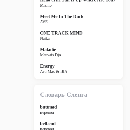
Mizmo
Meet Me In The Dark
AVE
ONE TRACK MIND
Naïka
Maladie
Mauvais Djo
Energy
Ava Max & BIA
Словарь Сленга
buttmad
перевод
bell-end
перевод