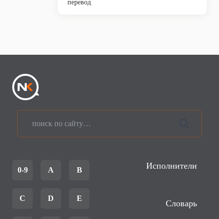
перевод
Исполнители
0-9
A
B
C
D
E
Словарь