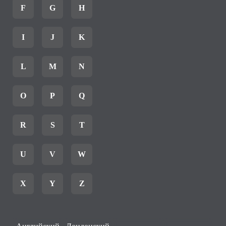
F
G
H
I
J
K
L
M
N
O
P
Q
R
S
T
U
V
W
X
Y
Z