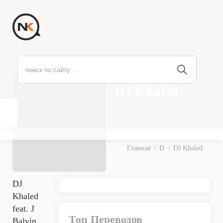
DJ Khaled
Главная
D
DJ Khaled
DJ
Khaled
feat. J
Топ Переводов
Balvin,