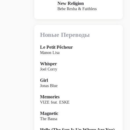
New Religion
Bebe Rexha & Faithless
Новые Переводы
Le Petit Pêcheur
Manon Lisa
Whisper
Joel Corry
Girl
Jonas Blue
Memories
VIZE feat. ESKE
Magnetic
The Bausa
Hello (The Sun Is Up Where Are You)