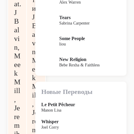
Alex Warren
at.
и
J
J
Tears
B
Sabrina Carpenter
B
al
al
vi
Some People
vi
liou
n,
n,
M
M
New Religion
ee
Bebe Rexha & Faithless
ee
k
k
M
M
ill
Новые Переводы
ill
,
,
Le Petit Pêcheur
Je
Manon Lisa
Je
re
re
Whisper
m
Joel Corry
m