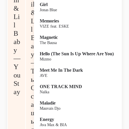
ih
ih
Girl
&
Jonas Blue
&
Li
Li
Memories
l
VIZE feat. ESKE
l
B
B
Magnetic
ab
The Bausa
ab
y
y
Hello (The Sun Is Up Where Are You)
—
Mizmo
—
Y
Т
Meet Me In The Dark
ou
AVE
ы
St
О
ONE TRACK MIND
ay
Naïka
ст
Maladie
аё
Mauvais Djo
ш
Energy
ьс
Ava Max & BIA