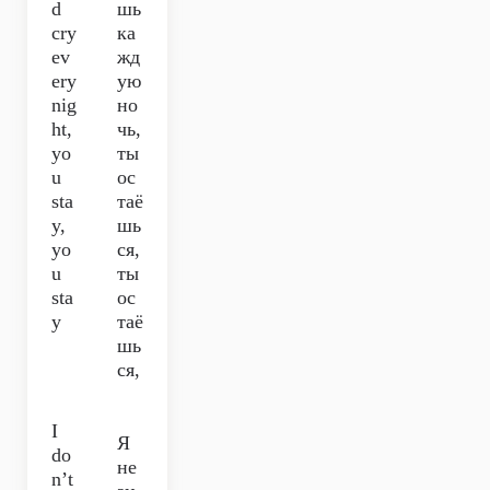
d
шь
cry
ка
ev
жд
ery
ую
nig
но
ht,
чь,
yo
ты
u
ос
sta
таё
y,
шь
yo
ся,
u
ты
sta
ос
y
таё
шь
ся,
I
Я
do
не
n’t