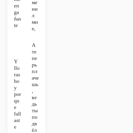
ме
en
ни
ga
л
ñas
мн
te
е,
А
те
пе
Y
рь
llo
пл
ras
аче
ho
шь
y
,
por
ве
qu
дь
e
ты
fall
по
ast
дв
e
ёл