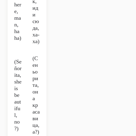
к,
her
ид
e,
и
ma
сю
n,
да,
ha
ха-
ha)
ха)
(С
(Se
ен
ñor
ьо
ita,
ри
she
та,
is
он
be
а
aut
кр
ifu
аса
l,
ви
no
ца,
?)
а?)