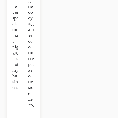
I
да
ne
не
ver
об
spe
су
ak
жд
on
аю
tha
эт
t
ог
nig
о
ga,
ни
it’s
гге
not
ра,
my
эт
bu
о
sin
не
ess
мо
ё
де
ло,