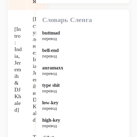
я
[В
Словарь Сленга
ст
[In
уп
buttmad
tro
ле
перевод
:
ни
Ind
bell-end
е:
ia,
перевод
Ind
Jer
ia,
auramaxx
em
Jer
перевод
ih
em
&
type shit
ih
DJ
перевод
и
Kh
DJ
ale
low-key
Kh
перевод
d]
ale
d]
high-key
перевод