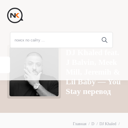
DJ Khaled feat.
J Balvin, Meek
Mill, Jeremih &
Lil Baby — You
Stay перевод
Главная
D
DJ Khaled