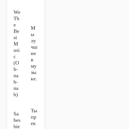
We
Th
e
М
Be
ы
st
лу
M
чш
usi
ие
c
в
(O
му
h-
зы
na
ке.
h-
na
h)
Ты
Sa
пр
bes
ек
bie