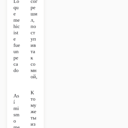
Lo
сог
qu
ре
e
ши
me
л,
hic
по
ist
ст
e
уп
fue
ив
un
та
pe
к
ca
со
do
мн
ой,
К
As
то
í
му
mi
же
sm
ты
o
из
me