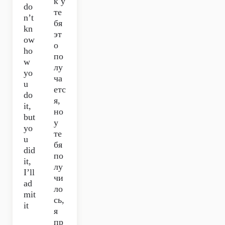
к у
do
те
n’t
бя
kn
эт
ow
о
ho
по
w
лу
yo
ча
u
етс
do
я,
it,
но
but
у
yo
те
u
бя
did
по
it,
лу
I’ll
чи
ad
ло
mit
сь,
it
я
пр