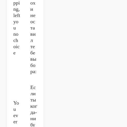
ppi
ох
ng,
и
left
не
yo
ос
u
та
no
ви
ch
л
oic
те
e
бе
вы
бо
ра:
Ес
ли
ты
Yo
ког
u
да-
ev
ни
er
бу