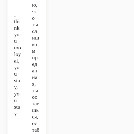
ю,
чт
I
о
thi
ты
nk
сл
yo
иш
u
ко
too
м
loy
пр
al,
ед
yo
ан
u
на
sta
я,
y,
ты
yo
ос
u
таё
sta
шь
y
ся,
ос
таё