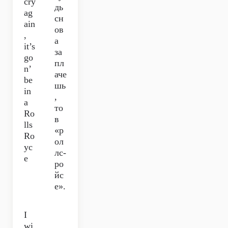
cry
дь
ag
сн
ain
ов
,
а
it’s
за
go
пл
n’
аче
be
шь
in
,
a
то
Ro
в
lls
«р
Ro
ол
yc
лс-
e
ро
йс
е».
I
wi