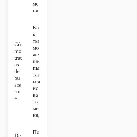
ме
ня.
Ка
к
ты
Có
мо
mo
же
trat
шь
as
пы
de
тат
bu
ься
sca
ис
rm
ка
e
ть
ме
ня,
По
De