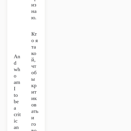
из
на
ю.
Кт
о я
та
ко
An
й,
d
чт
wh
об
o
ы
am
кр
I
ит
to
ик
be
ов
a
ать
crit
и
ic
го
an
во