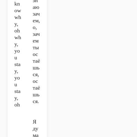
зн
kn
аю
ow
зач
wh
ем,
y,
о,
oh
зач
wh
ем
y,
ты
yo
ос
u
таё
sta
шь
y,
ся,
yo
ос
u
таё
sta
шь
y,
ся.
oh
Я
ду
ма