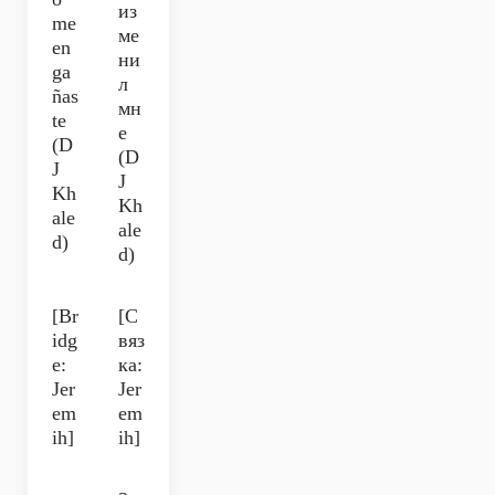
из
me
ме
en
ни
ga
л
ñas
мн
te
е
(D
(D
J
J
Kh
Kh
ale
ale
d)
d)
[Br
[С
idg
вяз
e:
ка:
Jer
Jer
em
em
ih]
ih]