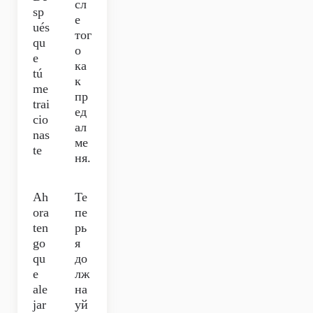
сл
sp
е
ués
тог
qu
о
e
ка
tú
к
me
пр
trai
ед
cio
ал
nas
ме
te
ня.
Ah
Те
ora
пе
ten
рь
go
я
qu
до
e
лж
ale
на
jar
уй