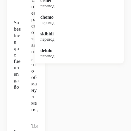
Ты
cishet
пр
перевод
ек
chomo
ра
Sa
перевод
сн
bes
о
skibidi
bie
зн
перевод
n
ае
qu
delulu
шь
e
перевод
,
fue
чт
un
о
en
об
ga
ма
ño
ну
л
ме
ня,
Ты