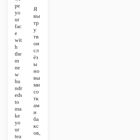
pe
Я
yo
вы
ur
тр
fac
у
e
тв
wit
ои
h
сл
the
ёз
m
ы
ne
но
w
вы
hu
ми
ndr
со
eds
тк
to
ам
ma
и
ke
ба
yo
кс
ur
ов,
tea