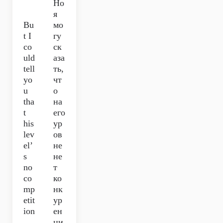
Но
я
Bu
мо
t I
гу
co
ск
uld
аза
tell
ть,
yo
чт
u
о
tha
на
t
его
his
ур
lev
ов
el’
не
s
не
no
т
co
ко
mp
нк
etit
ур
ion
ен
ци