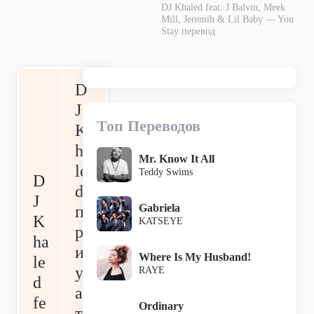
DJ Khaled feat. J Balvin, Meek
Mill, Jeremih & Lil Baby — You
Stay перевод
D
J
Топ Переводов
K
ha
Mr. Know It All
le
Teddy Swims
D
d
J
Gabriela
п
K
KATSEYE
р
ha
и
Where Is My Husband!
le
уч
RAYE
d
ас
fe
Ordinary
ти