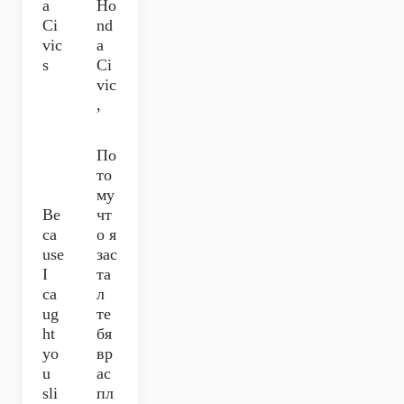
a
Ho
Ci
nd
vic
a
s
Ci
vic
,
По
то
му
Be
чт
ca
о я
use
зас
I
та
ca
л
ug
те
ht
бя
yo
вр
u
ас
sli
пл