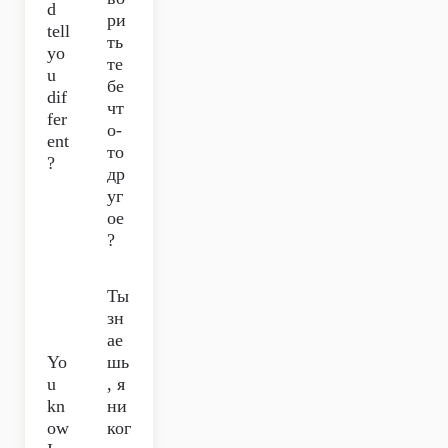
d
ри
tell
ть
yo
те
u
бе
dif
чт
fer
о-
ent
то
?
др
уг
ое
?
Ты
зн
ае
Yo
шь
u
, я
kn
ни
ow
ког