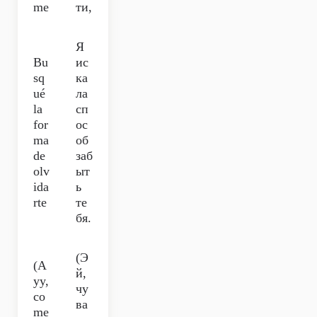
me
ти,
Я
Bu
ис
sq
ка
ué
ла
la
сп
for
ос
ma
об
de
заб
olv
ыт
ida
ь
rte
те
бя.
(Э
(A
й,
yy,
чу
co
ва
me