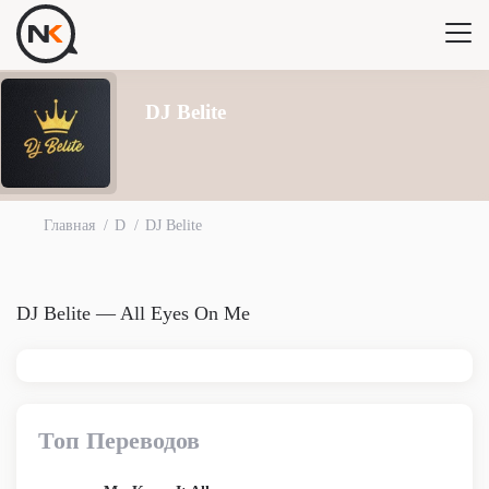
DJ Belite
Главная
D
DJ Belite
DJ Belite — All Eyes On Me
Топ Переводов