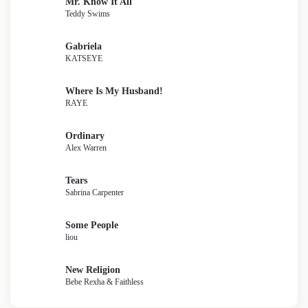
Mr. Know It All
Teddy Swims
Gabriela
KATSEYE
Where Is My Husband!
RAYE
Ordinary
Alex Warren
Tears
Sabrina Carpenter
Some People
liou
New Religion
Bebe Rexha & Faithless