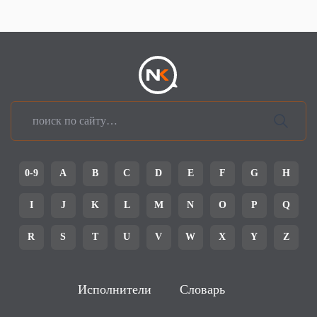
0-9
A
B
C
D
E
F
G
H
I
J
K
L
M
N
O
P
Q
R
S
T
U
V
W
X
Y
Z
Исполнители
Словарь