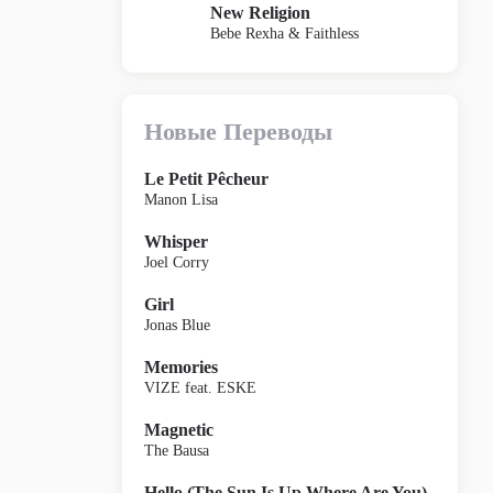
New Religion
Bebe Rexha & Faithless
Новые Переводы
Le Petit Pêcheur
Manon Lisa
Whisper
Joel Corry
Girl
Jonas Blue
Memories
VIZE feat. ESKE
Magnetic
The Bausa
Hello (The Sun Is Up Where Are You)