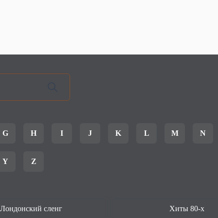
G
H
I
J
K
L
M
N
Y
Z
Лондонский сленг
Хиты 80-х