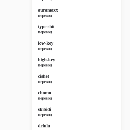
auramaxx
перевод
type shit
перевод
low-key
перевод
high-key
перевод
cishet
перевод
chomo
перевод
skibidi
перевод
delulu