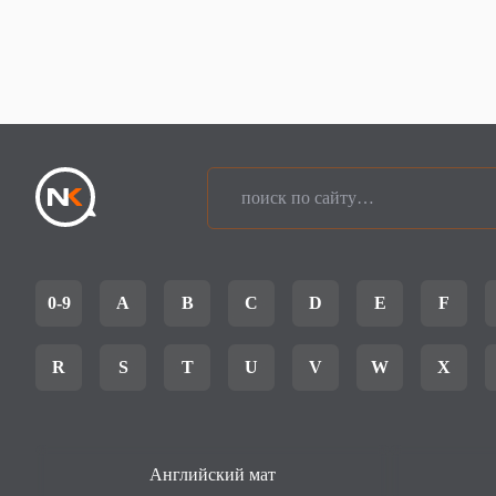
0-9
A
B
C
D
E
F
R
S
T
U
V
W
X
Английский мат