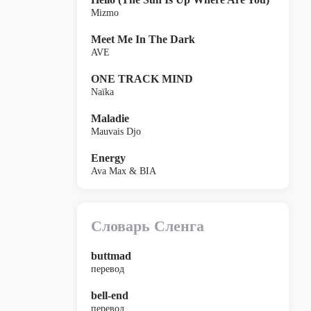
Mizmo
Meet Me In The Dark
AVE
ONE TRACK MIND
Naïka
Maladie
Mauvais Djo
Energy
Ava Max & BIA
Словарь Сленга
buttmad
перевод
bell-end
перевод