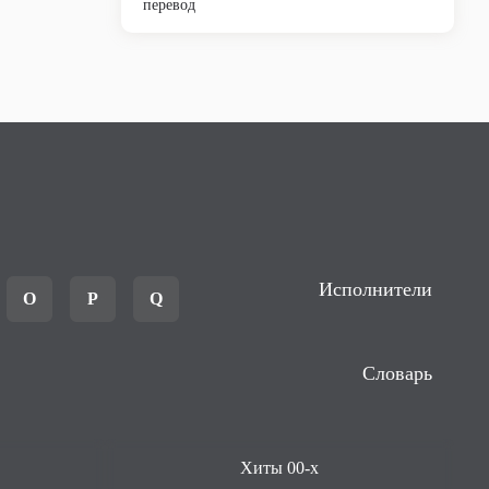
перевод
Исполнители
O
P
Q
Словарь
Хиты 00-х