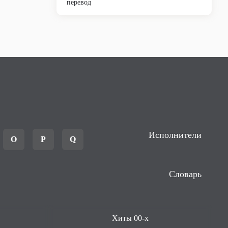
перевод
Исполнители
O
P
Q
Словарь
Хиты 00-х