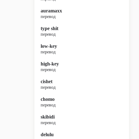
auramaxx
перевод
type shit
перевод
low-key
перевод
high-key
перевод
cishet
перевод
chomo
перевод
skibidi
перевод
delulu