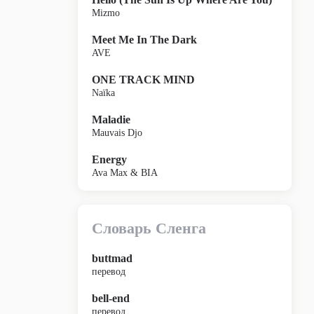
Mizmo
Meet Me In The Dark
AVE
ONE TRACK MIND
Naïka
Maladie
Mauvais Djo
Energy
Ava Max & BIA
Словарь Сленга
buttmad
перевод
bell-end
перевод