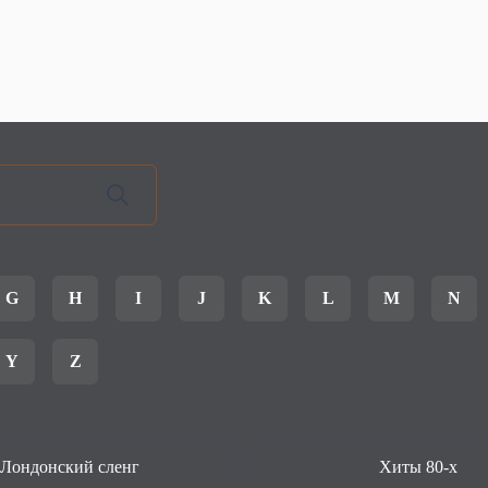
G
H
I
J
K
L
M
N
Y
Z
Лондонский сленг
Хиты 80-х