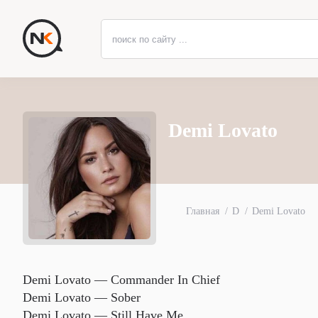
Demi Lovato
Главная
D
Demi Lovato
Demi Lovato — Commander In Chief
Demi Lovato — Sober
Demi Lovato — Still Have Me