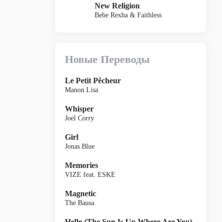
New Religion
Bebe Rexha & Faithless
Новые Переводы
Le Petit Pêcheur
Manon Lisa
Whisper
Joel Corry
Girl
Jonas Blue
Memories
VIZE feat. ESKE
Magnetic
The Bausa
Hello (The Sun Is Up Where Are You)