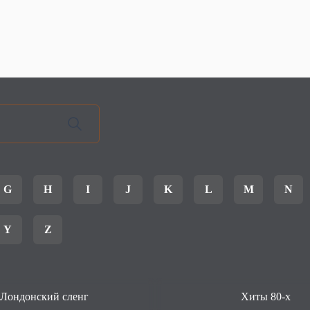
G
H
I
J
K
L
M
N
Y
Z
Лондонский сленг
Хиты 80-х