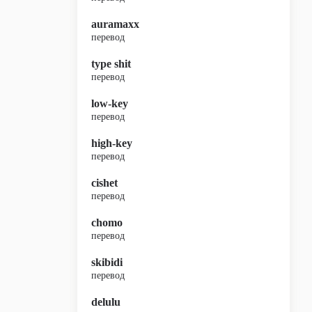
auramaxx
перевод
type shit
перевод
low-key
перевод
high-key
перевод
cishet
перевод
chomo
перевод
skibidi
перевод
delulu