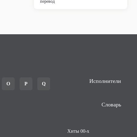
перевод
Исполнители
O
P
Q
Словарь
Хиты 00-х