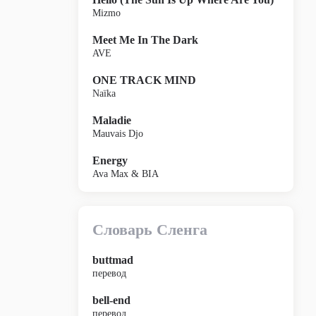
Mizmo
Meet Me In The Dark
AVE
ONE TRACK MIND
Naïka
Maladie
Mauvais Djo
Energy
Ava Max & BIA
Словарь Сленга
buttmad
перевод
bell-end
перевод