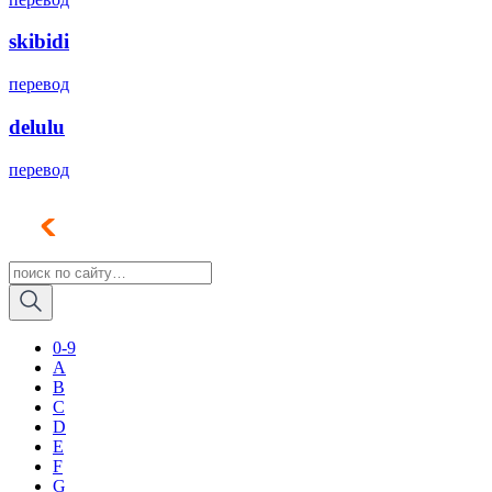
skibidi
перевод
delulu
перевод
0-9
A
B
C
D
E
F
G