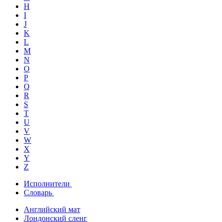
H
I
J
K
L
M
N
O
P
Q
R
S
T
U
V
W
X
Y
Z
Исполнители
Словарь
Английский мат
Лондонский сленг