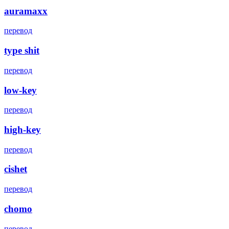
auramaxx
перевод
type shit
перевод
low-key
перевод
high-key
перевод
cishet
перевод
chomo
перевод