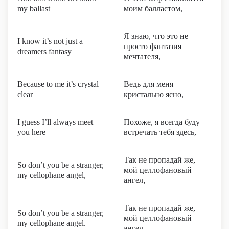
my ballast
моим балластом,
Я знаю, что это не
I know it’s not just a
просто фантазия
dreamers fantasy
мечтателя,
Because to me it’s crystal
Ведь для меня
clear
кристально ясно,
I guess I’ll always meet
Похоже, я всегда буду
you here
встречать тебя здесь,
Так не пропадай же,
So don’t you be a stranger,
мой целлофановый
my cellophane angel,
ангел,
Так не пропадай же,
So don’t you be a stranger,
мой целлофановый
my cellophane angel.
ангел.