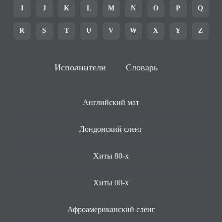
I
J
K
L
M
N
O
P
Q
R
S
T
U
V
W
X
Y
Z
Исполнители
Словарь
Английский мат
Лондонский сленг
Хиты 80-х
Хиты 00-х
Афроамериканский сленг