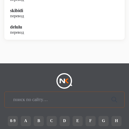
skibidi
перевод
delulu
перевод
0-9
A
B
C
D
E
F
G
H