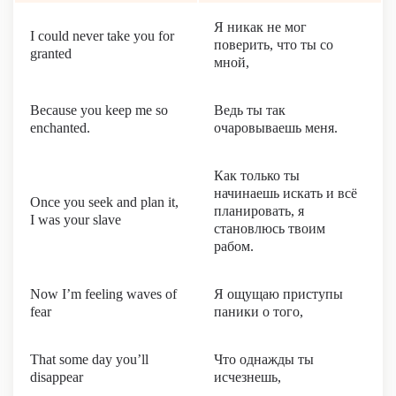
Я никак не мог
I could never take you for
поверить, что ты со
granted
мной,
Because you keep me so
Ведь ты так
enchanted.
очаровываешь меня.
Как только ты
начинаешь искать и всё
Once you seek and plan it,
планировать, я
I was your slave
становлюсь твоим
рабом.
Now I’m feeling waves of
Я ощущаю приступы
fear
паники о того,
That some day you’ll
Что однажды ты
disappear
исчезнешь,