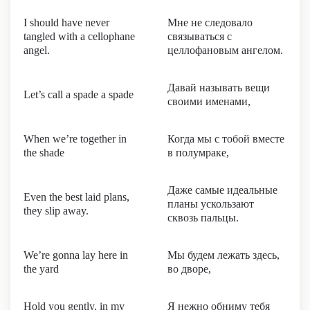
I should have never
Мне не следовало
tangled with a cellophane
связываться с
angel.
целлофановым ангелом.
Давай называть вещи
Let’s call a spade a spade
своими именами,
When we’re together in
Когда мы с тобой вместе
the shade
в полумраке,
Даже самые идеальные
Even the best laid plans,
планы ускользают
they slip away.
сквозь пальцы.
We’re gonna lay here in
Мы будем лежать здесь,
the yard
во дворе,
Hold you gently, in my
Я нежно обниму тебя