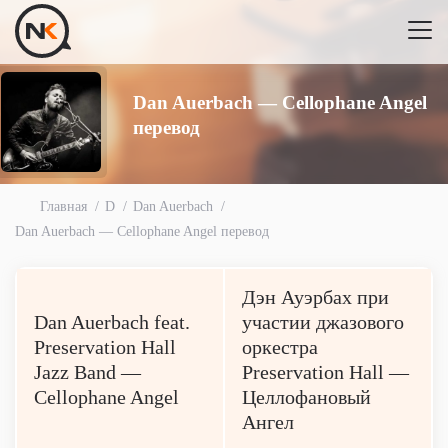
Dan Auerbach — Cellophane Angel
перевод
Главная
D
Dan Auerbach
Dan Auerbach — Cellophane Angel перевод
Дэн Ауэрбах при
Dan Auerbach feat.
участии джазового
Preservation Hall
оркестра
Jazz Band —
Preservation Hall —
Cellophane Angel
Целлофановый
Ангел