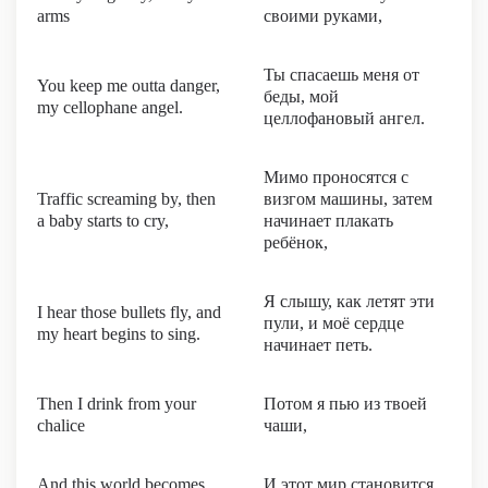
arms
своими руками,
Ты спасаешь меня от
You keep me outta danger,
беды, мой
my cellophane angel.
целлофановый ангел.
Мимо проносятся с
Traffic screaming by, then
визгом машины, затем
a baby starts to cry,
начинает плакать
ребёнок,
Я слышу, как летят эти
I hear those bullets fly, and
пули, и моё сердце
my heart begins to sing.
начинает петь.
Then I drink from your
Потом я пью из твоей
chalice
чаши,
And this world becomes
И этот мир становится