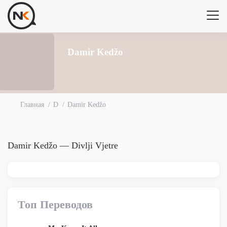
Damir Kedžo
Главная
D
Damir Kedžo
Damir Kedžo — Divlji Vjetre
Топ Переводов