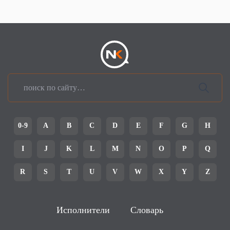
0-9
A
B
C
D
E
F
G
H
I
J
K
L
M
N
O
P
Q
R
S
T
U
V
W
X
Y
Z
Исполнители
Словарь