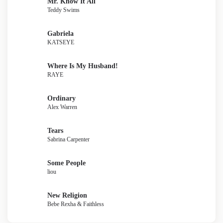
Mr. Know It All
Teddy Swims
Gabriela
KATSEYE
Where Is My Husband!
RAYE
Ordinary
Alex Warren
Tears
Sabrina Carpenter
Some People
liou
New Religion
Bebe Rexha & Faithless