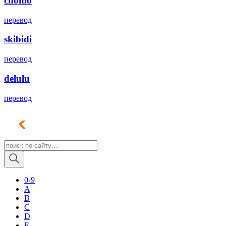
chomo
перевод
skibidi
перевод
delulu
перевод
0-9
A
B
C
D
E