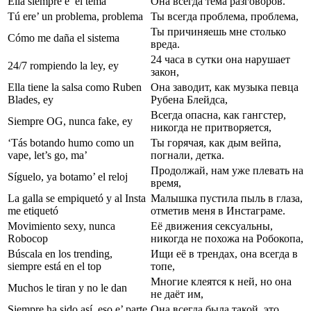
Ella siempre e’ el tema
Она всегда тема разговоров.
Tú ere’ un problema, problema
Ты всегда проблема, проблема,
Ты причиняешь мне столько
Cómo me daña el sistema
вреда.
24 часа в сутки она нарушает
24/7 rompiendo la ley, ey
закон,
Ella tiene la salsa como Ruben
Она заводит, как музыка певца
Blades, ey
Рубена Блейдса,
Всегда опасна, как гангстер,
Siempre OG, nunca fake, ey
никогда не притворяется,
‘Tás botando humo como un
Ты горячая, как дым вейпа,
vape, let’s go, ma’
погнали, детка.
Продолжай, нам уже плевать на
Síguelo, ya botamo’ el reloj
время,
La galla se empiquetó y al Insta
Малышка пустила пыль в глаза,
me etiquetó
отметив меня в Инстаграме.
Movimiento sexy, nunca
Её движения сексуальны,
Robocop
никогда не похожа на Робокопа,
Búscala en los trending,
Ищи её в трендах, она всегда в
siempre está en el top
топе,
Многие клеятся к ней, но она
Muchos le tiran y no le dan
не даёт им,
Siempre ha sido así, eso e’ parte
Она всегда была такой, это