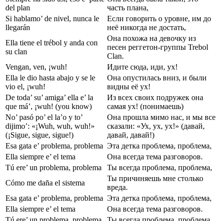
del plan
часть плана,
Si hablamo’ de nivel, nunca le
Если говорить о уровне, им до
llegarán
неё никогда не достать,
Она похожа на девочку из
Ella tiene el trébol y anda con
песен реггетон-группы Trebol
su clan
Clan.
Vengan, ven, ¡wuh!
Идите сюда, иди, ух!
Ella le dio hasta abajo y se le
Она опустилась вниз, и были
vio el, ¡wuh!
видны её ух!
De toda’ su’ amiga’ ella e’ la
Из всех своих подружек она
que má’, ¡wuh! (you know)
самая ух! (понимаешь)
No’ pasó po’ el la’o y to’
Она прошла мимо нас, и мы все
dijimo’: «¡Wuh, wuh, wuh!»
сказали: «Ух, ух, ух!» (давай,
(¡Sigue, sigue, sigue!)
давай, давай!)
Esa gata e’ problema, problema
Эта детка проблема, проблема,
Ella siempre e’ el tema
Она всегда тема разговоров.
Tú ere’ un problema, problema
Ты всегда проблема, проблема,
Ты причиняешь мне столько
Cómo me daña el sistema
вреда.
Esa gata e’ problema, problema
Эта детка проблема, проблема,
Ella siempre e’ el tema
Она всегда тема разговоров.
Tú ere’ un problema, problema
Ты всегда проблема, проблема,