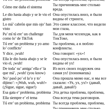
Ты причиняешь мне столько
Cómo me daña el sistema
вреда.
Le dio hasta abajo y se le vio el
Она опустилась вниз, и были
gistro
видны её стринги,
Lo má’ cabrón que mis ojo’ han
Это самое классное, что видели
visto
мои глаза,
Pa’ mí tú ere’ un challenge
Ты для меня челлендж, как в
como lo’ de TikTok
ТикТоке,
Tú ere’ un problema y yo amo
Ты проблема, а я люблю
lo’ conflicto’
конфликты.
Y dice, ¡wuh!
Она говорит: «ух»!
Ella le dio hasta abajo y se le
Она опустилась вниз, и были
vio el, ¡wuh!
видны её ух!
De toda’ su’ amiga’ ella e’ la
Из всех своих подружек она
que má’, ¡wuh! (you know)
самая ух! (понимаешь)
No’ pasó po’ el la’o y to’
Она прошла мимо нас, и мы все
dijimo’: «¡Wuh, wuh, wuh!»
сказали: «Ух, ух, ух!» (давай,
(¡Sigue, sigue, sigue!)
давай, давай!)
Esa gata e’ problema, problema
Эта детка проблема, проблема,
Ella siempre e’ el tema
Она всегда тема разговоров.
Tú ere’ un problema, problema
Ты всегда проблема, проблема,
Ты причиняешь мне столько