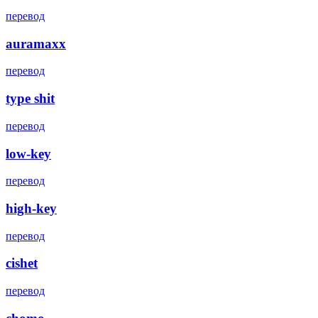
перевод
auramaxx
перевод
type shit
перевод
low-key
перевод
high-key
перевод
cishet
перевод