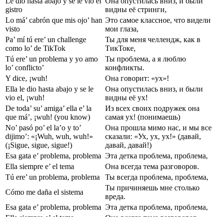
Le dio hasta abajo y se le vio el
Она опустилась вниз, и были
gistro
видны её стринги,
Lo má’ cabrón que mis ojo’ han
Это самое классное, что видели
visto
мои глаза,
Pa’ mí tú ere’ un challenge
Ты для меня челлендж, как в
como lo’ de TikTok
ТикТоке,
Tú ere’ un problema y yo amo
Ты проблема, а я люблю
lo’ conflicto’
конфликты.
Y dice, ¡wuh!
Она говорит: «ух»!
Ella le dio hasta abajo y se le
Она опустилась вниз, и были
vio el, ¡wuh!
видны её ух!
De toda’ su’ amiga’ ella e’ la
Из всех своих подружек она
que má’, ¡wuh! (you know)
самая ух! (понимаешь)
No’ pasó po’ el la’o y to’
Она прошла мимо нас, и мы все
dijimo’: «¡Wuh, wuh, wuh!»
сказали: «Ух, ух, ух!» (давай,
(¡Sigue, sigue, sigue!)
давай, давай!)
Esa gata e’ problema, problema
Эта детка проблема, проблема,
Ella siempre e’ el tema
Она всегда тема разговоров.
Tú ere’ un problema, problema
Ты всегда проблема, проблема,
Ты причиняешь мне столько
Cómo me daña el sistema
вреда.
Esa gata e’ problema, problema
Эта детка проблема, проблема,