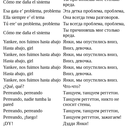
Cómo me daña el sistema
вреда.
Esa gata e’ problema, problema
Эта детка проблема, проблема,
Ella siempre e’ el tema
Она всегда тема разговоров.
Tú ere’ un problema, problema
Ты всегда проблема, проблема,
Ты причиняешь мне столько
Cómo me daña el sistema
вреда.
Yankee, nos fuimos hasta abajo
Янки, мы опустились вниз,
Hasta abajo, girl
Вниз, девочка.
Yankee, nos fuimos hasta abajo
Янки, мы опустились вниз,
Hasta abajo, girl
Вниз, девочка.
Yankee, nos fuimos hasta abajo
Янки, мы опустились вниз,
Hasta abajo, girl
Вниз, девочка.
Yankee, nos fuimos hasta abajo
Янки, мы опустились вниз.
¿Qué, qué?
Что-что?
Perreando, perreando
Танцуем, танцуем реггетон.
Perreando, nadie tumba la
Танцуем реггетон, никто не
pared
сносит стены,
Perreando, perreando
Танцуем, танцуем реггетон,
Perreando, ¡fuego!
Танцуем реггетон, зажигаем!
¡DY!
Дэдди Янки!