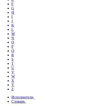
F
G
H
I
J
K
L
M
N
O
P
Q
R
S
T
U
V
W
X
Y
Z
Исполнители
Словарь