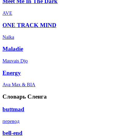
Meet Me In The Dark
AVE
ONE TRACK MIND
Naïka
Maladie
Mauvais Djo
Energy
Ava Max & BIA
Словарь Сленга
buttmad
перевод
bell-end