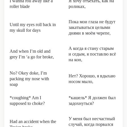
I wanna roll away like a
Я хочу отъехать, как на
roller blade
роликах,
Пока мои глаза не будут
Until my eyes roll back in
закатываться целыми
my skull for days
днями в моём черепе,
А когда я стану старым
And when I’m old and
и седым, я поставлю всё
grey I’m ‘a go for broke,
на кон,
No? Okey doke, I’m
Нет? Хорошо, я вдыхаю
packing my nose with
носом мыло,
soap
*coughing* Am I
*кашель* Я должен был
supposed to choke?
задохнуться?
У меня был несчастный
Had an accident when the
случай, когда порвался