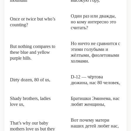
mountain
высокую гору,
Один раз или дважды,
Once or twice but who’s
но кому интересно это
counting?
считать?
Но ничто не сравнится с
But nothing compares to
этими голубыми и
these blue and yellow
жёлтыми, фиолетовыми
purple hills.
холмами.
D-12 — чёртова
Dirty dozen, 80 of us,
дюжина, нас 80 человек,
Shady brothers, ladies
Братишки Эминема, нас
love us,
любят женщины,
Вот почему матери
That’s why our baby
наших детей любят нас,
mothers love us but they