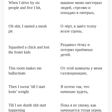
When I drive by six
машине мимо шестерых
people and five I hit,
людей, стреляю и
попадаю в пятерых,
Oh shit, I started a mosh
О чёрт, я завёл толпу
pit
возле сцены,
Раздавил тёлку и
Squashed a chick and lost
потерял приёмных
the foster kids
детей.
This room makes me
От этой комнаты у меня
hallucinate
галлюцинации,
Then I sweat ’till I start
Я потею так, что
losin’ weight
начинаю худеть,
Till I see dumb shit start
Пока я не увижу, как
happening
начинается тупая херня,