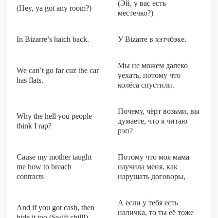
(Эй, у вас есть
(Hey, ya got any room?)
местечко?)
In Bizarre’s hatch back.
У Bizarre в хэтчбэке.
Мы не можем далеко
We can’t go far cuz the car
уехать, потому что
has flats.
колёса спустили.
Почему, чёрт возьми, вы
Why the hell you people
думаете, что я читаю
think I rap?
рэп?
Cause my mother taught
Потому что моя мама
me how to breach
научила меня, как
contracts
нарушать договоры,
А если у тебя есть
And if you got cash, then
наличка, то ты её тоже
hide it too (Swift chill!)