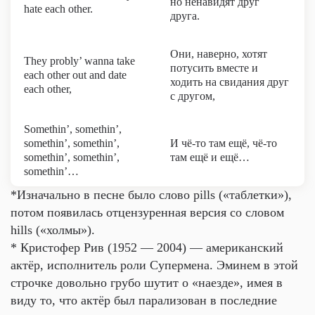
но ненавидят друг
hate each other.
друга.
Они, наверно, хотят
They probly’ wanna take
потусить вместе и
each other out and date
ходить на свидания друг
each other,
с другом,
Somethin’, somethin’,
somethin’, somethin’,
И чё-то там ещё, чё-то
somethin’, somethin’,
там ещё и ещё…
somethin’…
*Изначально в песне было слово pills («таблетки»),
потом появилась отцензуренная версия со словом
hills («холмы»).
* Кристофер Рив (1952 — 2004) — американский
актёр, исполнитель роли Супермена. Эминем в этой
строчке довольно грубо шутит о «наезде», имея в
виду то, что актёр был парализован в последние