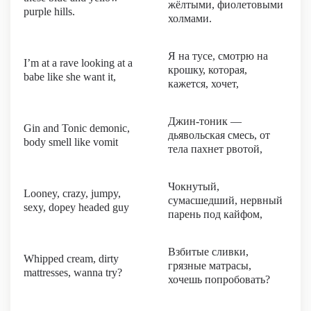
жёлтыми, фиолетовыми
purple hills.
холмами.
Я на тусе, смотрю на
I’m at a rave looking at a
крошку, которая,
babe like she want it,
кажется, хочет,
Джин-тоник —
Gin and Tonic demonic,
дьявольская смесь, от
body smell like vomit
тела пахнет рвотой,
Чокнутый,
Looney, crazy, jumpy,
сумасшедший, нервный
sexy, dopey headed guy
парень под кайфом,
Взбитые сливки,
Whipped cream, dirty
грязные матрасы,
mattresses, wanna try?
хочешь попробовать?