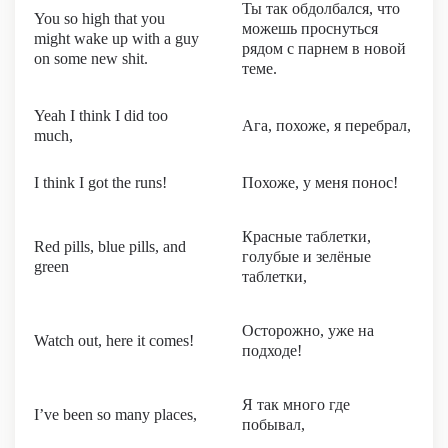
Ты так обдолбался, что
You so high that you
можешь проснуться
might wake up with a guy
рядом с парнем в новой
on some new shit.
теме.
Yeah I think I did too
Ага, похоже, я перебрал,
much,
I think I got the runs!
Похоже, у меня понос!
Красные таблетки,
Red pills, blue pills, and
голубые и зелёные
green
таблетки,
Осторожно, уже на
Watch out, here it comes!
подходе!
Я так много где
I’ve been so many places,
побывал,