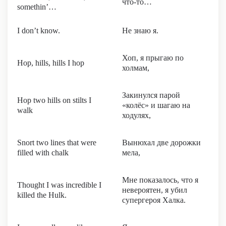
что-то…
somethin’…
I don’t know.
Не знаю я.
Хоп, я прыгаю по
Hop, hills, hills I hop
холмам,
Закинулся парой
Hop two hills on stilts I
«колёс» и шагаю на
walk
ходулях,
Snort two lines that were
Вынюхал две дорожки
filled with chalk
мела,
Мне показалось, что я
Thought I was incredible I
невероятен, я убил
killed the Hulk.
супергероя Халка.