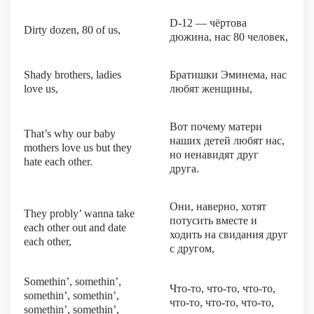
D-12 — чёртова
Dirty dozen, 80 of us,
дюжина, нас 80 человек,
Shady brothers, ladies
Братишки Эминема, нас
love us,
любят женщины,
Вот почему матери
That’s why our baby
наших детей любят нас,
mothers love us but they
но ненавидят друг
hate each other.
друга.
Они, наверно, хотят
They probly’ wanna take
потусить вместе и
each other out and date
ходить на свидания друг
each other,
с другом,
Somethin’, somethin’,
Что-то, что-то, что-то,
somethin’, somethin’,
что-то, что-то, что-то,
somethin’, somethin’,