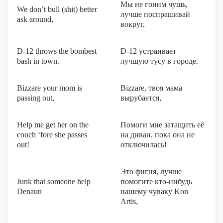
Мы не гоним чушь,
We don’t bull (shit) better
лучше поспрашивай
ask around,
вокруг,
D-12 throws the bombest
D-12 устраивает
bash in town.
лучшую тусу в городе.
Bizzare your mom is
Bizzare, твоя мама
passing out,
вырубается,
Help me get her on the
Помоги мне затащить её
couch ‘fore she passes
на диван, пока она не
out!
отключилась!
Это фигня, лучше
Junk that someone help
помогите кто-нибудь
Denaun
нашему чуваку Kon
Artis,