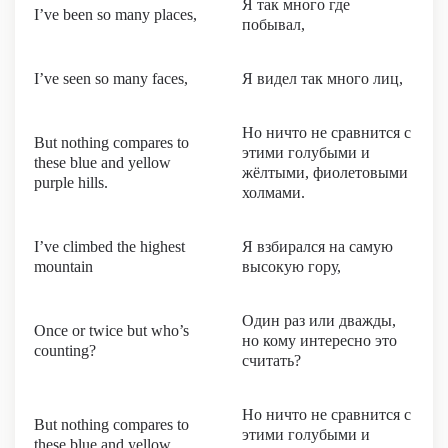
Я так много где
I’ve been so many places,
побывал,
I’ve seen so many faces,
Я видел так много лиц,
Но ничто не сравнится с
But nothing compares to
этими голубыми и
these blue and yellow
жёлтыми, фиолетовыми
purple hills.
холмами.
I’ve climbed the highest
Я взбирался на самую
mountain
высокую гору,
Один раз или дважды,
Once or twice but who’s
но кому интересно это
counting?
считать?
Но ничто не сравнится с
But nothing compares to
этими голубыми и
these blue and yellow