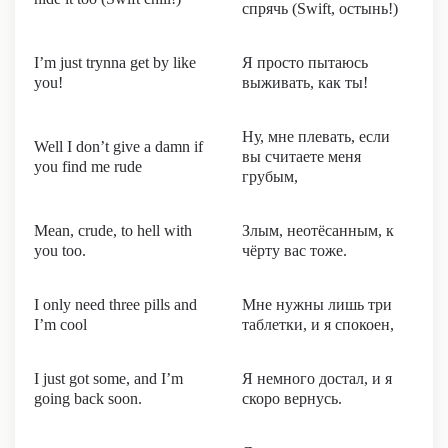
спрячь (Swift, остынь!)
I’m just trynna get by like
Я просто пытаюсь
you!
выживать, как ты!
Ну, мне плевать, если
Well I don’t give a damn if
вы считаете меня
you find me rude
грубым,
Mean, crude, to hell with
Злым, неотёсанным, к
you too.
чёрту вас тоже.
I only need three pills and
Мне нужны лишь три
I’m cool
таблетки, и я спокоен,
I just got some, and I’m
Я немного достал, и я
going back soon.
скоро вернусь.