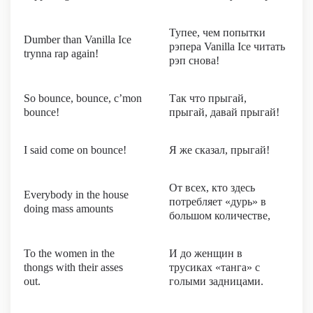
Тупее, чем попытки
Dumber than Vanilla Ice
рэпера Vanilla Ice читать
trynna rap again!
рэп снова!
So bounce, bounce, c’mon
Так что прыгай,
bounce!
прыгай, давай прыгай!
I said come on bounce!
Я же сказал, прыгай!
От всех, кто здесь
Everybody in the house
потребляет «дурь» в
doing mass amounts
большом количестве,
To the women in the
И до женщин в
thongs with their asses
трусиках «танга» с
out.
голыми задницами.