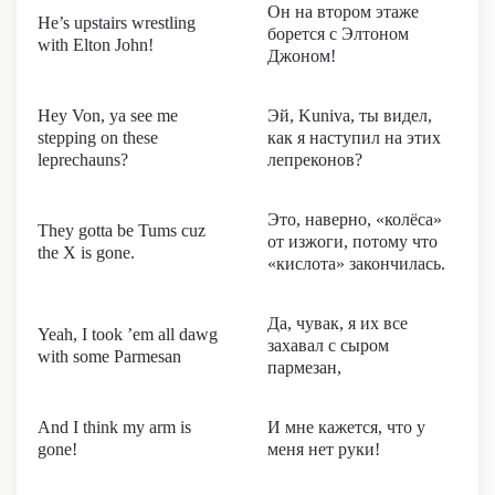
Он на втором этаже
He’s upstairs wrestling
борется с Элтоном
with Elton John!
Джоном!
Hey Von, ya see me
Эй, Kuniva, ты видел,
stepping on these
как я наступил на этих
leprechauns?
лепреконов?
Это, наверно, «колёса»
They gotta be Tums cuz
от изжоги, потому что
the X is gone.
«кислота» закончилась.
Да, чувак, я их все
Yeah, I took ’em all dawg
захавал с сыром
with some Parmesan
пармезан,
And I think my arm is
И мне кажется, что у
gone!
меня нет руки!