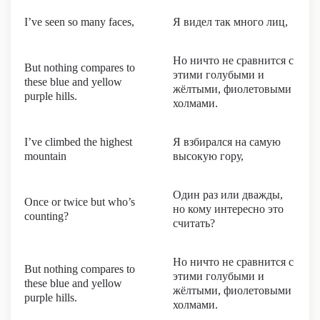
I’ve seen so many faces,
Я видел так много лиц,
Но ничто не сравнится с
But nothing compares to
этими голубыми и
these blue and yellow
жёлтыми, фиолетовыми
purple hills.
холмами.
I’ve climbed the highest
Я взбирался на самую
mountain
высокую гору,
Один раз или дважды,
Once or twice but who’s
но кому интересно это
counting?
считать?
Но ничто не сравнится с
But nothing compares to
этими голубыми и
these blue and yellow
жёлтыми, фиолетовыми
purple hills.
холмами.