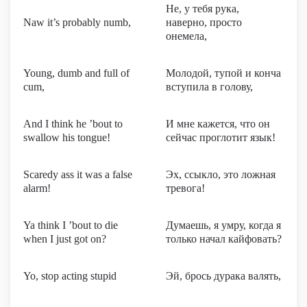
Не, у тебя рука,
Naw it’s probably numb,
наверно, просто
онемела,
Young, dumb and full of
Молодой, тупой и конча
cum,
вступила в голову,
And I think he ’bout to
И мне кажется, что он
swallow his tongue!
сейчас проглотит язык!
Scaredy ass it was a false
Эх, ссыкло, это ложная
alarm!
тревога!
Ya think I ’bout to die
Думаешь, я умру, когда я
when I just got on?
только начал кайфовать?
Yo, stop acting stupid
Эй, брось дурака валять,