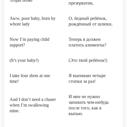
Trojan broke
презерватив,
Aww, poor baby, born by
О, бедный ребёнок,
whore lady
рождённый от шлюхи,
Now I’m paying child
Теперь я должен
support?
платить алименты?
(It’s your baby!)
(Это твой ребёнок!)
I take four shots at one
Я выпиваю четыре
time!
стопки за раз!
И мне не нужно
And I don’t need a chaser
запивать чем-нибудь
when I’m swallowing
после того, как я
mine.
выпью.