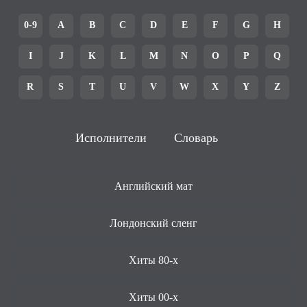
0-9
A
B
C
D
E
F
G
H
I
J
K
L
M
N
O
P
Q
R
S
T
U
V
W
X
Y
Z
Исполнители
Словарь
Английский мат
Лондонский сленг
Хиты 80-х
Хиты 00-х