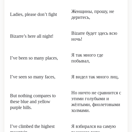
Женщины, прошу, не
Ladies, please don’t fight
деритесь,
Bizarre будет здесь всю
Bizarre’s here all night!
ночь!
Я так много где
I’ve been so many places,
побывал,
I’ve seen so many faces,
Я видел так много лиц,
Но ничто не сравнится с
But nothing compares to
этими голубыми и
these blue and yellow
жёлтыми, фиолетовыми
purple hills.
холмами.
I’ve climbed the highest
Я взбирался на самую