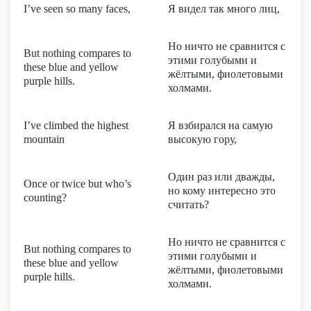
I’ve seen so many faces,
Я видел так много лиц,
Но ничто не сравнится с
But nothing compares to
этими голубыми и
these blue and yellow
жёлтыми, фиолетовыми
purple hills.
холмами.
I’ve climbed the highest
Я взбирался на самую
mountain
высокую гору,
Один раз или дважды,
Once or twice but who’s
но кому интересно это
counting?
считать?
Но ничто не сравнится с
But nothing compares to
этими голубыми и
these blue and yellow
жёлтыми, фиолетовыми
purple hills.
холмами.