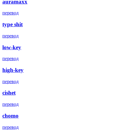
auramaxx
перевод
type shit
перевод
low-key
перевод
high-key
перевод
cishet
перевод
chomo
перевод