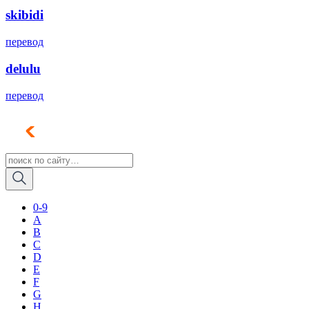
skibidi
перевод
delulu
перевод
0-9
A
B
C
D
E
F
G
H