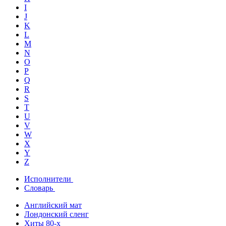
I
J
K
L
M
N
O
P
Q
R
S
T
U
V
W
X
Y
Z
Исполнители
Словарь
Английский мат
Лондонский сленг
Хиты 80-х