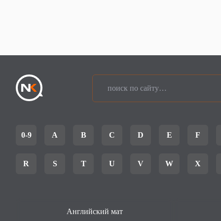
0-9
A
B
C
D
E
F
R
S
T
U
V
W
X
Английский мат