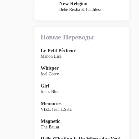
New Religion
Bebe Rexha & Faithless
Новые Переводы
Le Petit Pêcheur
Manon Lisa
Whisper
Joel Corry
Girl
Jonas Blue
Memories
VIZE feat. ESKE
Magnetic
The Bausa
Hello (The Sun Is Up Where Are You)