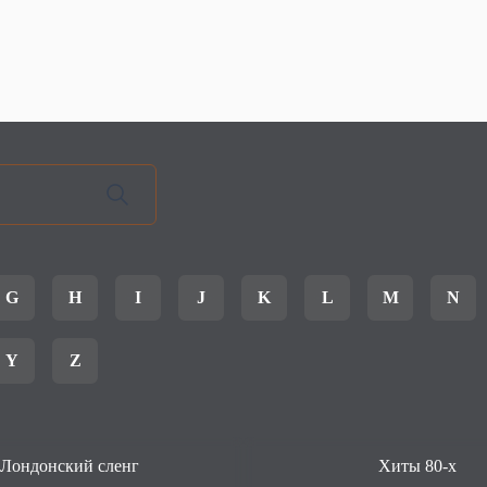
G
H
I
J
K
L
M
N
Y
Z
Лондонский сленг
Хиты 80-х