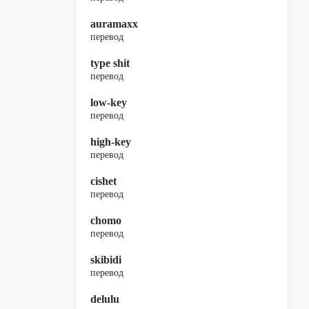
auramaxx
перевод
type shit
перевод
low-key
перевод
high-key
перевод
cishet
перевод
chomo
перевод
skibidi
перевод
delulu