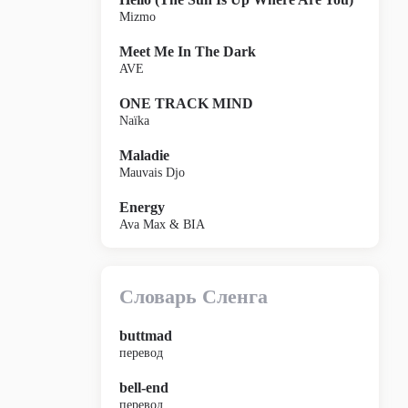
Mizmo
Meet Me In The Dark
AVE
ONE TRACK MIND
Naïka
Maladie
Mauvais Djo
Energy
Ava Max & BIA
Словарь Сленга
buttmad
перевод
bell-end
перевод