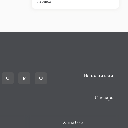
перевод
Исполнители
O
P
Q
Словарь
Хиты 00-х