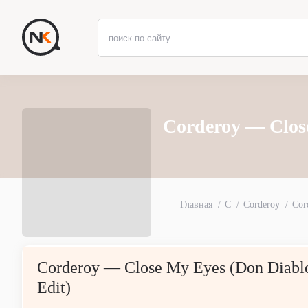
Corderoy — Close
Главная
C
Corderoy
Cor
Corderoy — Close My Eyes (Don Diabl
Edit)