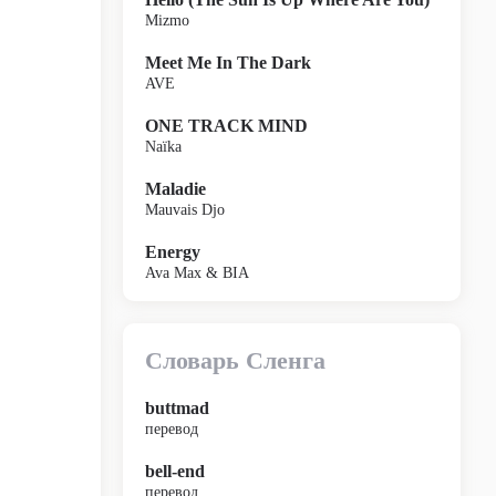
Mizmo
Meet Me In The Dark
AVE
ONE TRACK MIND
Naïka
Maladie
Mauvais Djo
Energy
Ava Max & BIA
Словарь Сленга
buttmad
перевод
bell-end
перевод