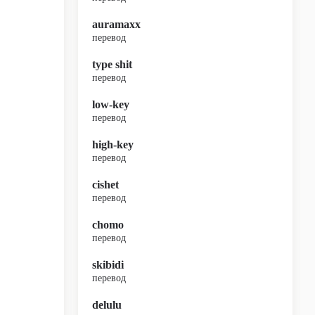
auramaxx
перевод
type shit
перевод
low-key
перевод
high-key
перевод
cishet
перевод
chomo
перевод
skibidi
перевод
delulu