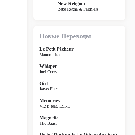
New Religion
Bebe Rexha & Faithless
Новые Переводы
Le Petit Pêcheur
Manon Lisa
Whisper
Joel Corry
Girl
Jonas Blue
Memories
VIZE feat. ESKE
Magnetic
The Bausa
Hello (The Sun Is Up Where Are You)