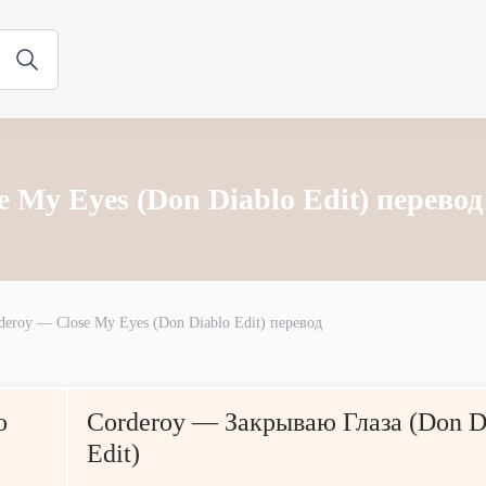
 My Eyes (Don Diablo Edit) перевод
deroy — Close My Eyes (Don Diablo Edit) перевод
o
Corderoy — Закрываю Глаза (Don D
Edit)