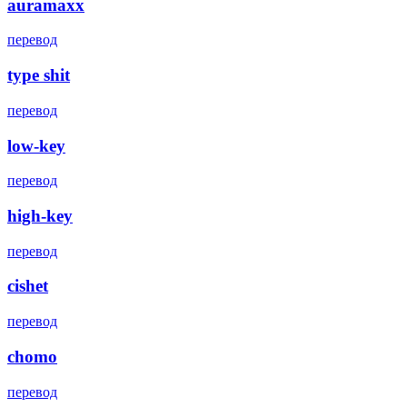
auramaxx
перевод
type shit
перевод
low-key
перевод
high-key
перевод
cishet
перевод
chomo
перевод