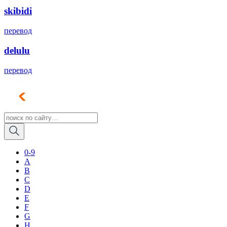
skibidi
перевод
delulu
перевод
0-9
A
B
C
D
E
F
G
H