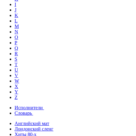
I
J
K
L
M
N
O
P
Q
R
S
T
U
V
W
X
Y
Z
Исполнители
Словарь
Английский мат
Лондонский сленг
Хиты 80-х