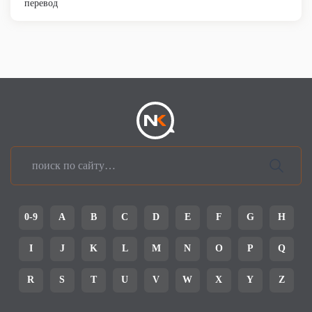
перевод
0-9
A
B
C
D
E
F
G
H
I
J
K
L
M
N
O
P
Q
R
S
T
U
V
W
X
Y
Z