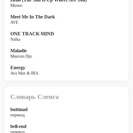
Mizmo
Meet Me In The Dark
AVE
ONE TRACK MIND
Naïka
Maladie
Mauvais Djo
Energy
Ava Max & BIA
Словарь Сленга
buttmad
перевод
bell-end
перевод