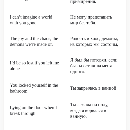
примирения.
I can’t imagine a world
Не могу представить
with you gone
мир без тебя.
The joy and the chaos, the
Радость и хаос, демоны,
demons we’re made of,
из которых мы состоим,
Я был бы потерян, если
I’d be so lost if you left me
бы ты оставила меня
alone
одного.
You locked yourself in the
Ты закрылась в ванной,
bathroom
Ты лежала на полу,
Lying on the floor when I
когда я ворвался в
break through.
ванную.