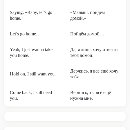
Saying: «Baby, let’s go
«Малыш, пойдём
home.»
домой.»
Let’s go home…
Пойдём домой…
Yeah, I just wanna take
Да, я лишь хочу отвезти
you home.
тебя домой.
Держись, я всё ещё хочу
Hold on, I still want you.
тебя.
Come back, I still need
Вернись, ты всё ещё
you.
нужна мне.