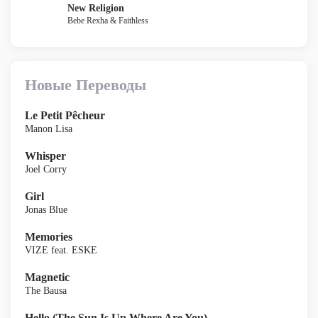
New Religion
Bebe Rexha & Faithless
Новые Переводы
Le Petit Pêcheur
Manon Lisa
Whisper
Joel Corry
Girl
Jonas Blue
Memories
VIZE feat. ESKE
Magnetic
The Bausa
Hello (The Sun Is Up Where Are You)