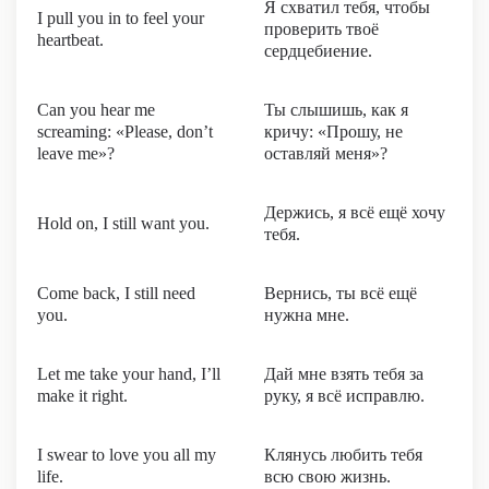
Я схватил тебя, чтобы
I pull you in to feel your
проверить твоё
heartbeat.
сердцебиение.
Can you hear me
Ты слышишь, как я
screaming: «Please, don’t
кричу: «Прошу, не
leave me»?
оставляй меня»?
Держись, я всё ещё хочу
Hold on, I still want you.
тебя.
Come back, I still need
Вернись, ты всё ещё
you.
нужна мне.
Let me take your hand, I’ll
Дай мне взять тебя за
make it right.
руку, я всё исправлю.
I swear to love you all my
Клянусь любить тебя
life.
всю свою жизнь.