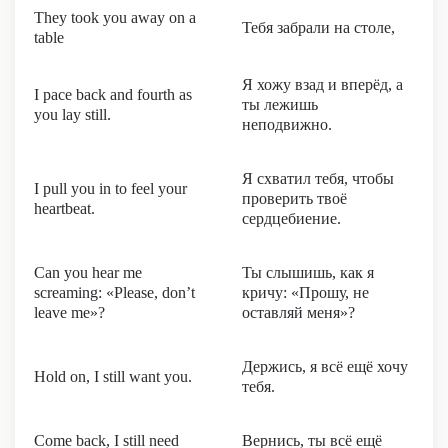
They took you away on a
Тебя забрали на столе,
table
Я хожу взад и вперёд, а
I pace back and fourth as
ты лежишь
you lay still.
неподвижно.
Я схватил тебя, чтобы
I pull you in to feel your
проверить твоё
heartbeat.
сердцебиение.
Can you hear me
Ты слышишь, как я
screaming: «Please, don’t
кричу: «Прошу, не
leave me»?
оставляй меня»?
Держись, я всё ещё хочу
Hold on, I still want you.
тебя.
Come back, I still need
Вернись, ты всё ещё