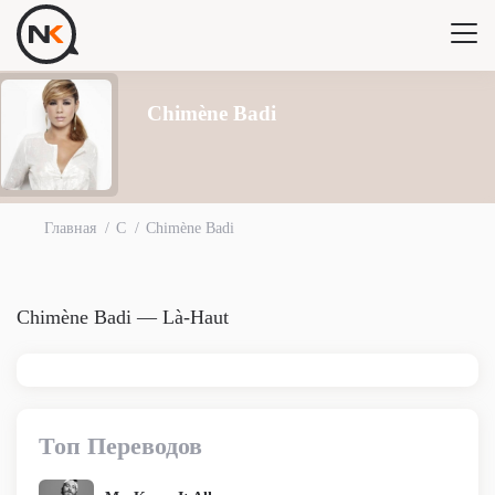
Chimène Badi
Главная
C
Chimène Badi
Chimène Badi — Là-Haut
Топ Переводов