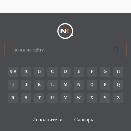
0-9
A
B
C
D
E
F
G
H
I
J
K
L
M
N
O
P
Q
R
S
T
U
V
W
X
Y
Z
Исполнители
Словарь