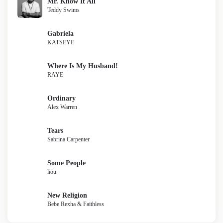
Mr. Know It All
Teddy Swims
Gabriela
KATSEYE
Where Is My Husband!
RAYE
Ordinary
Alex Warren
Tears
Sabrina Carpenter
Some People
liou
New Religion
Bebe Rexha & Faithless