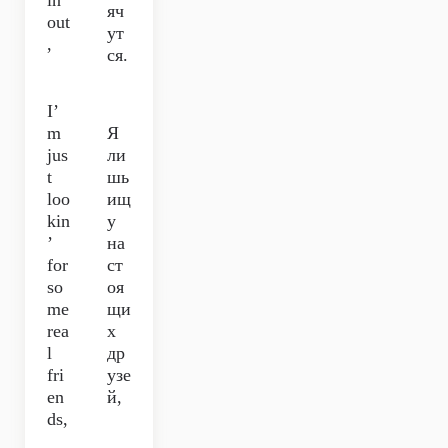
in’
яч
out
ут
,
ся.
I’
m
Я
jus
ли
t
шь
loo
ищ
kin
у
’
на
for
ст
so
оя
me
щи
rea
х
l
др
fri
узе
en
й,
ds,