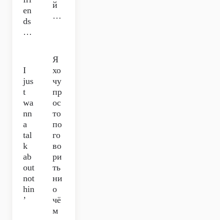
й
en
…
ds
…
Я
I
хо
jus
чу
t
пр
wa
ос
nn
то
a
по
tal
го
k
во
ab
ри
out
ть
not
ни
hin
о
’
чё
м