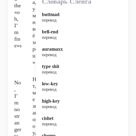
Словарь Сленга
а,
the
у
«o
buttmad
ме
h,
перевод
ня
I’
вс
m
bell-end
ё
перевод
fin
хо
e»s
ро
auramaxx
шо
перевод
».
type shit
перевод
Не
No
low-key
т,
,
перевод
мн
I’
е
high-key
m
зн
перевод
no
ак
str
cishet
ом
an
перевод
о
ger
уд
chomo