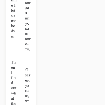
tim
ког
e I
да
let
я
so
вп
me
ус
bo
ка
dy
ю
in
ког
о-
то,
Th
en
Я
I
зат
fin
ем
d
уз
out
на
wh
ю,
at
чт
the