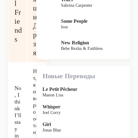
l
Sabrina Carpenter
щ
Fr
ие
ie
Some People
Д
liou
nd
ру
s
зь
New Religion
Bebe Rexha & Faithless
я
Не
Новые Переводы
т,
я
No
Le Petit Pêcheur
на
, I
Manon Lisa
ве
thi
рн
Whisper
nk
о
Joel Corry
I’ll
ос
sta
Girl
та
y
Jonas Blue
ну
in