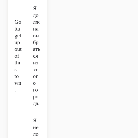
Я
до
Go
лж
tta
на
get
вы
up
бр
out
ать
of
ся
thi
из
s
эт
to
ог
wn
о
.
го
ро
да.
Я
не
ло