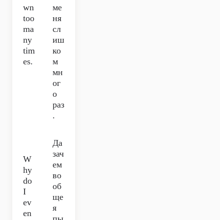
wn
ме
too
ня
ma
сл
ny
иш
tim
ко
es.
м
мн
ог
о
раз
.
Да
зач
W
ем
hy
во
do
об
I
ще
ev
я
en
пы