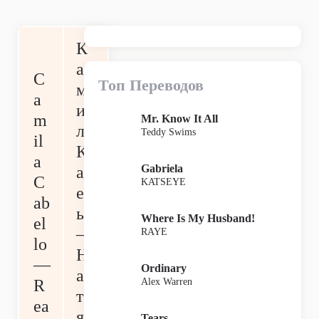
К
а
C
Топ Переводов
м
a
и
m
Mr. Know It All
ла
Teddy Swims
il
К
a
Gabriela
аб
C
KATSEYE
ел
ab
ьо
Where Is My Husband!
el
—
RAYE
lo
Н
—
Ordinary
ас
Alex Warren
R
то
ea
я
Tears