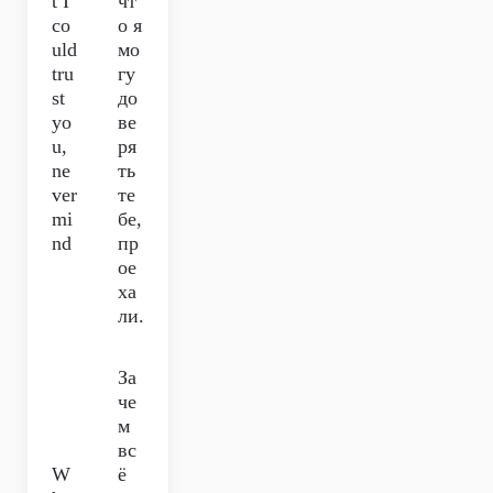
t I
чт
co
о я
uld
мо
tru
гу
st
до
yo
ве
u,
ря
ne
ть
ver
те
mi
бе,
nd
пр
ое
ха
ли.
За
че
м
вс
W
ё