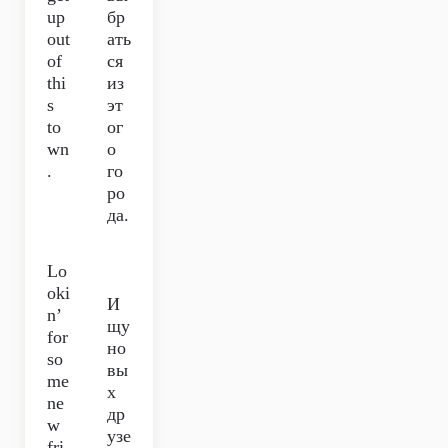
up
бр
out
ать
of
ся
thi
из
s
эт
to
ог
wn
о
.
го
ро
да.
Lo
oki
И
n’
щу
for
но
so
вы
me
х
ne
др
w
узе
fri