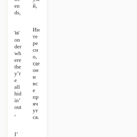
en
й,
ds,
Ин
W
те
on
ре
der
сн
wh
о,
ere
где
the
он
y’r
и
e
вс
all
е
hid
пр
in’
яч
out
ут
,
ся.
I’