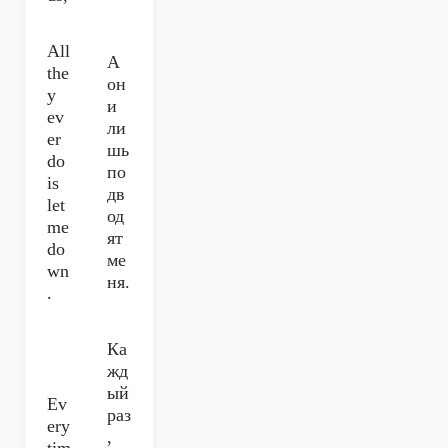
All
А
the
он
y
и
ev
ли
er
шь
do
по
is
дв
let
од
me
ят
do
ме
wn
ня.
.
Ка
жд
ый
Ev
раз
ery
,