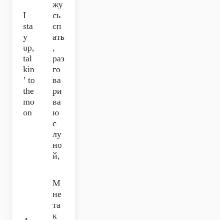
жу
I
сь
sta
сп
y
ать
up,
,
tal
раз
kin
го
’ to
ва
the
ри
mo
ва
on
ю
с
лу
но
й,
М
не
та
к