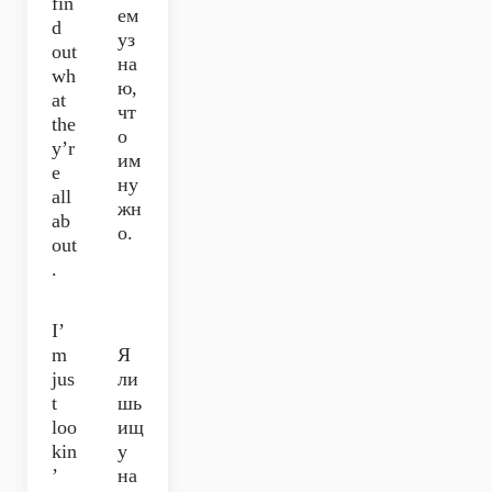
fin
ем
d
уз
out
на
wh
ю,
at
чт
the
о
y’r
им
e
ну
all
жн
ab
о.
out
.
I’
m
Я
jus
ли
t
шь
loo
ищ
kin
у
’
на