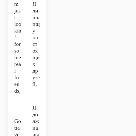
m
Я
jus
ли
t
шь
loo
ищ
kin
у
’
на
for
ст
so
оя
me
щи
rea
х
l
др
fri
узе
en
й,
ds,
Я
до
Go
лж
tta
на
get
вы