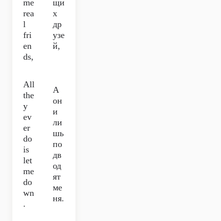
me
щи
rea
х
l
др
fri
узе
en
й,
ds,
All
А
the
он
y
и
ev
ли
er
шь
do
по
is
дв
let
од
me
ят
do
ме
wn
ня.
.