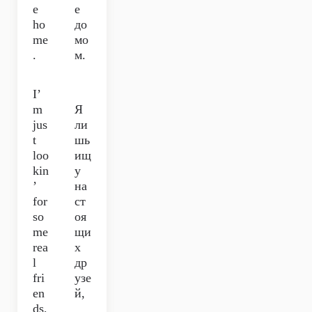
e
е
ho
до
me
мо
.
м.
I’
m
Я
jus
ли
t
шь
loo
ищ
kin
у
’
на
for
ст
so
оя
me
щи
rea
х
l
др
fri
узе
en
й,
ds,