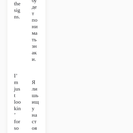
бу
the
де
sig
т
ns.
по
ни
ма
ть
зн
ак
и.
I’
m
Я
jus
ли
t
шь
loo
ищ
kin
у
’
на
for
ст
so
оя