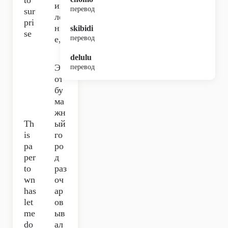
to
ив
перевод
sur
ле
pri
ни
skibidi
se
е,
перевод
delulu
Эт
перевод
от
бу
ма
жн
Th
ый
is
го
pa
ро
per
д
to
раз
wn
оч
has
ар
let
ов
me
ыв
do
ал