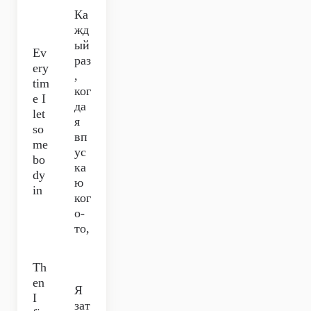
Ка
жд
ый
Ev
раз
ery
,
tim
ког
e I
да
let
я
so
вп
me
ус
bo
ка
dy
ю
in
ког
о-
то,
Th
en
Я
I
зат