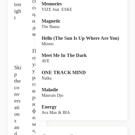
сь
ton
Memories
сег
VIZE feat. ESKE
igh
од
t
ня
Magnetic
до
The Bausa
ма,
Hello (The Sun Is Up Where Are You)
Mizmo
Пр
Meet Me In The Dark
оп
AVE
ущ
Ski
у
ONE TRACK MIND
p
раз
Naïka
the
го
co
Maladie
во
nv
Mauvais Djo
ры
ers
и
ati
Energy
фр
Ava Max & BIA
on
аз
s
ы
an
«д
d