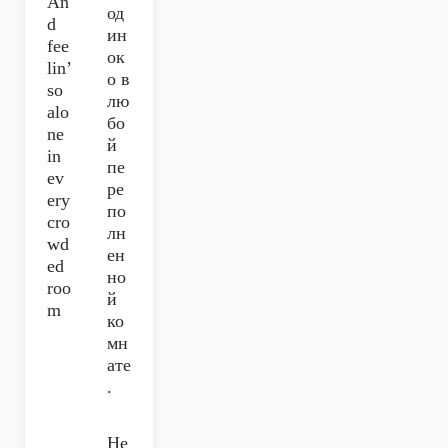
An
од
d
ин
fee
ок
lin’
о в
so
лю
alo
бо
ne
й
in
пе
ev
ре
ery
по
cro
лн
wd
ен
ed
но
roo
й
m
ко
мн
ате
.
Не