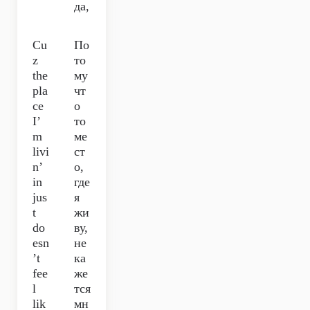
да,
Cu
По
z
то
the
му
pla
чт
ce
о
I’
то
m
ме
livi
ст
n’
о,
in
где
jus
я
t
жи
do
ву,
esn
не
’t
ка
fee
же
l
тся
lik
мн