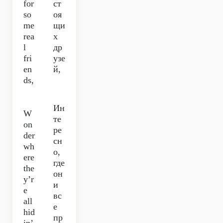
for
ст
so
оя
me
щи
rea
х
l
др
fri
узе
en
й,
ds,
Ин
W
те
on
ре
der
сн
wh
о,
ere
где
the
он
y’r
и
e
вс
all
е
hid
пр