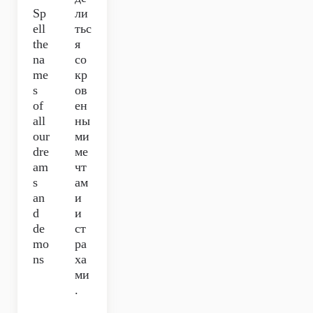
Sp
ли
ell
тьс
the
я
na
со
me
кр
s
ов
of
ен
all
ны
our
ми
dre
ме
am
чт
s
ам
an
и
d
и
de
ст
mo
ра
ns
ха
ми
.