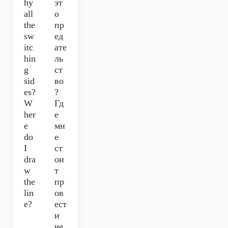
hy
эт
all
о
the
пр
sw
ед
itc
ате
hin
ль
g
ст
sid
во
es?
?
W
Гд
her
е
e
мн
do
е
I
ст
dra
ои
w
т
the
пр
lin
ов
e?
ест
и
че