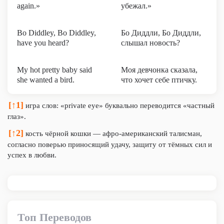
again.»
убежал.»
Bo Diddley, Bo Diddley,
Бо Диддли, Бо Диддли,
have you heard?
слышал новость?
My hot pretty baby said
Моя девчонка сказала,
she wanted a bird.
что хочет себе птичку.
[↑1]
игра слов: «private eye» буквально переводится «частный
глаз».
[↑2]
кость чёрной кошки — афро-американский талисман,
согласно поверью приносящий удачу, защиту от тёмных сил и
успех в любви.
Топ Переводов