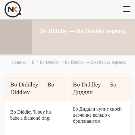
Bo Diddley — Bo Diddley перевод
Главная
B
Bo Diddley
Bo Diddley — Bo Diddley перевод
Bo Diddley — Bo
Bo Diddley — Бо
Diddley
Диддли
Бо Диддли купит своей
Bo Diddley’ll buy his
девчонке кольцо с
babe a diamond ring.
бриллиантом.