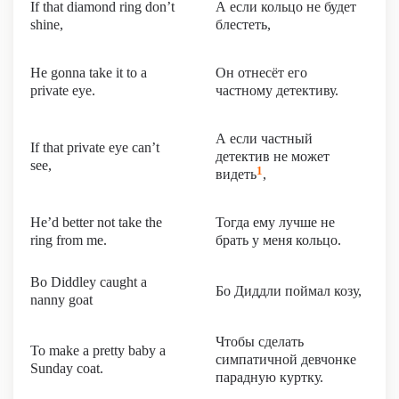
If that diamond ring don’t
А если кольцо не будет
shine,
блестеть,
He gonna take it to a
Он отнесёт его
private eye.
частному детективу.
А если частный
If that private eye can’t
детектив не может
see,
1
видеть
,
He’d better not take the
Тогда ему лучше не
ring from me.
брать у меня кольцо.
Bo Diddley caught a
Бо Диддли поймал козу,
nanny goat
Чтобы сделать
To make a pretty baby a
симпатичной девчонке
Sunday coat.
парадную куртку.