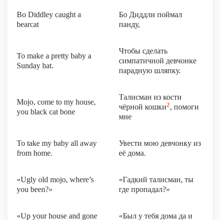
Bo Diddley caught a
Бо Диддли поймал
bearcat
панду,
Чтобы сделать
To make a pretty baby a
симпатичной девчонке
Sunday hat.
парадную шляпку.
Талисман из кости
Mojo, come to my house,
2
чёрной кошки
, помоги
you black cat bone
мне
To take my baby all away
Увести мою девчонку из
from home.
её дома.
«Ugly old mojo, where’s
«Гадкий талисман, ты
you been?»
где пропадал?»
«Up your house and gone
«Был у тебя дома да и