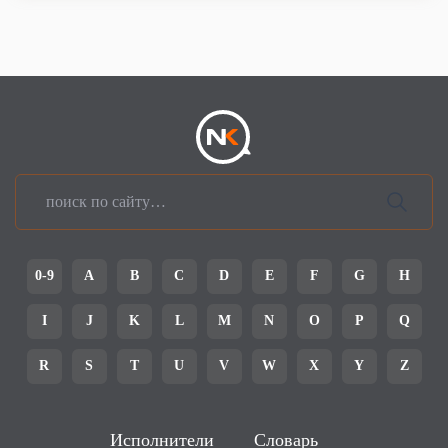
0-9
A
B
C
D
E
F
G
H
I
J
K
L
M
N
O
P
Q
R
S
T
U
V
W
X
Y
Z
Исполнители
Словарь