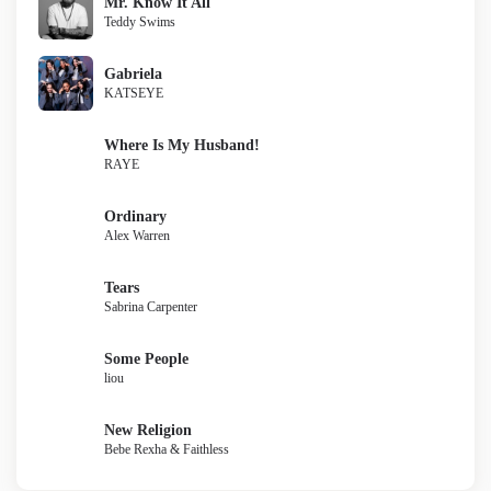
Mr. Know It All
Teddy Swims
Gabriela
KATSEYE
Where Is My Husband!
RAYE
Ordinary
Alex Warren
Tears
Sabrina Carpenter
Some People
liou
New Religion
Bebe Rexha & Faithless