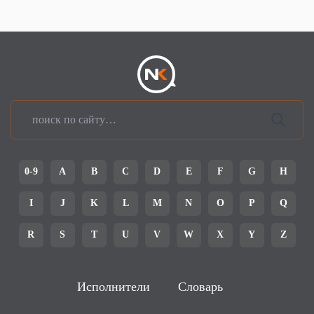
0-9
A
B
C
D
E
F
G
H
I
J
K
L
M
N
O
P
Q
R
S
T
U
V
W
X
Y
Z
Исполнители
Словарь