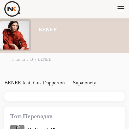
BENEE
Главная
B
BENEE
BENEE feat. Gus Dapperton — Supalonely
Топ Переводов