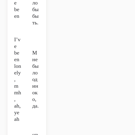
e
ло
be
бы
en
бы
ть.
I’v
e
be
М
en
не
lon
бы
ely
ло
,
од
m
ин
mh
ок
,
о,
ah,
да.
ye
ah