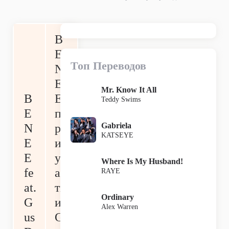
B
E
Топ Переводов
N
E
Mr. Know It All
B
E
Teddy Swims
E
п
Gabriela
N
р
KATSEYE
E
и
E
уч
Where Is My Husband!
fe
ас
RAYE
at.
ти
Ordinary
G
и
Alex Warren
us
G