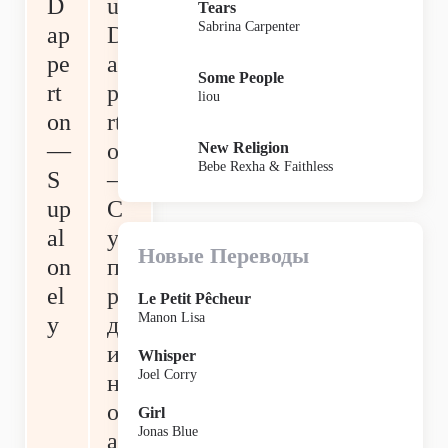
D
us
Tears
Sabrina Carpenter
ap
D
pe
ap
Some People
rt
pe
liou
on
rt
—
on
New Religion
Bebe Rexha & Faithless
S
—
up
С
al
у
Новые Переводы
on
пе
el
ро
Le Petit Pêcheur
Manon Lisa
y
д
и
Whisper
Joel Corry
н
ок
Girl
Jonas Blue
ая