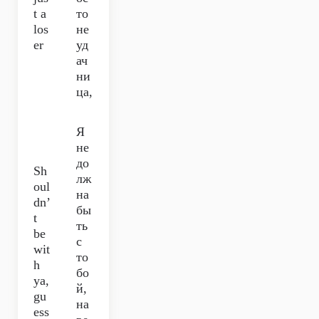
t a
то
los
не
er
уд
ач
ни
ца,
Я
не
до
Sh
лж
oul
на
dn’
бы
t
ть
be
с
wit
то
h
бо
ya,
й,
gu
на
ess