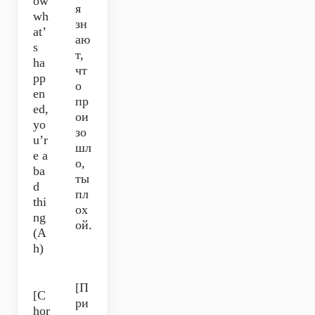
ow
я
wh
зн
at’
аю
s
т,
ha
чт
pp
о
en
пр
ed,
ои
yo
зо
u’r
шл
e a
о,
ba
ты
d
пл
thi
ох
ng
ой.
(A
h)
[П
[C
ри
hor