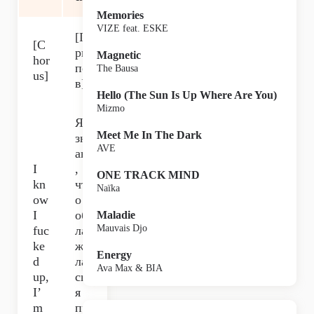
Memories
VIZE feat. ESKE
[П
[C
ри
Magnetic
hor
пе
The Bausa
us]
в]
Hello (The Sun Is Up Where Are You)
Mizmo
Я
Meet Me In The Dark
зн
AVE
аю
I
,
ONE TRACK MIND
kn
чт
Naïka
ow
о
I
об
Maladie
Mauvais Djo
fuc
ла
ke
жа
Energy
d
ла
Ava Max & BIA
up,
сь,
I’
я
m
пр