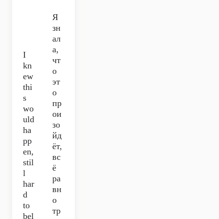
Я
зн
ал
а,
I
чт
kn
о
ew
эт
thi
о
s
пр
wo
ои
uld
зо
ha
йд
pp
ёт,
en,
вс
stil
ё
l
ра
har
вн
d
о
to
тр
bel