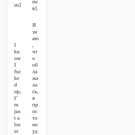
пе
us]
в]
Я
зн
аю
I
,
kn
чт
ow
о
I
об
fuc
ла
ke
жа
d
ла
up,
сь,
I’
я
m
пр
jus
ос
t a
то
los
не
er
уд