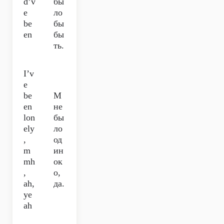
d’v
бы
e
ло
be
бы
en
бы
ть.
I’v
e
be
М
en
не
lon
бы
ely
ло
,
од
m
ин
mh
ок
,
о,
ah,
да.
ye
ah