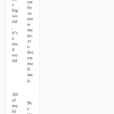
ом
s
бо
big
ль
wo
шо
rld
м
,
ми
it’s
ре,
a
эт
ma
о
d
без
wo
ум
rld
ны
й
ми
р,
All
of
Вс
my
е
fri