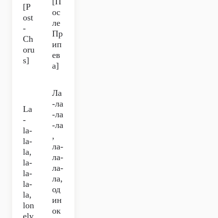
[П
[P
ос
ost
ле
-
Пр
Ch
ип
oru
ев
s]
а]
Ла
-ла
La
-ла
-
-ла
la-
,
la-
ла-
la,
ла-
la-
ла-
la-
ла,
la-
од
la,
ин
lon
ок
ely