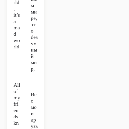
rld
м
,
ми
it’s
ре,
a
эт
ma
о
d
без
wo
ум
rld
ны
й
ми
р,
All
of
Вс
my
е
fri
мо
en
и
ds
др
kn
узь