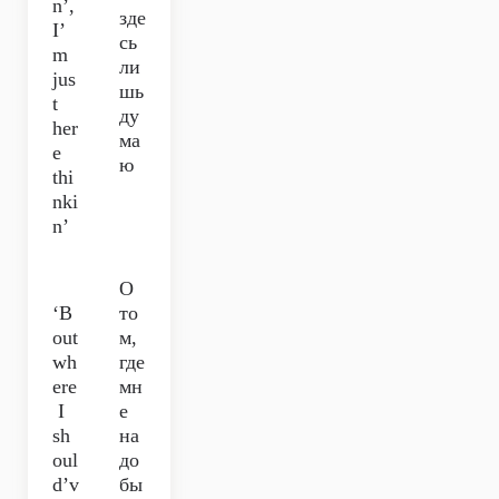
n’,
зде
I’
сь
m
ли
jus
шь
t
ду
her
ма
e
ю
thi
nki
n’
О
‘B
то
out
м,
wh
где
ere
мн
I
е
sh
на
oul
до
d’v
бы