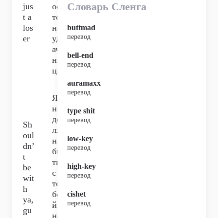
Словарь Сленга
jus
ос
t a
то
los
не
buttmad
перевод
er
уд
ач
bell-end
ни
перевод
ца,
auramaxx
перевод
Я
не
type shit
до
перевод
Sh
лж
oul
low-key
на
dn’
перевод
бы
t
ть
high-key
be
с
перевод
wit
то
h
бо
cishet
ya,
перевод
й,
gu
на