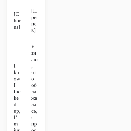
[П
[C
ри
hor
пе
us]
в]
Я
зн
аю
I
,
kn
чт
ow
о
I
об
fuc
ла
ke
жа
d
ла
up,
сь,
I’
я
m
пр
jus
ос