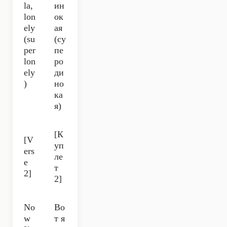
la,
ин
lon
ок
ely
ая
(su
(су
per
пе
lon
ро
ely
ди
)
но
ка
я)
[К
[V
уп
ers
ле
e
т
2]
2]
No
Во
w
т я