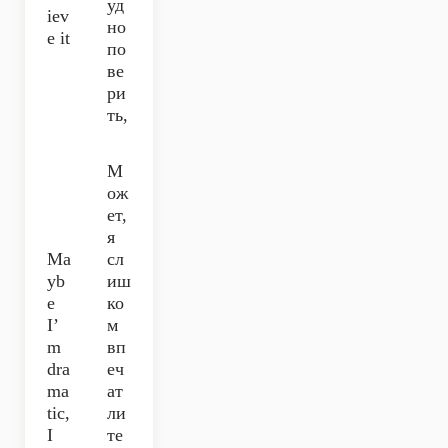
уд
iev
но
e it
по
ве
ри
ть,
М
ож
ет,
я
Ma
сл
yb
иш
e
ко
I’
м
m
вп
dra
еч
ma
ат
tic,
ли
I
те