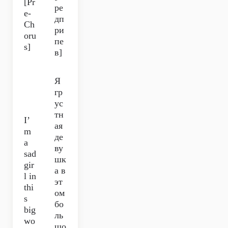
[Pr
ре
e-
дп
Ch
ри
oru
пе
s]
в]
Я
гр
ус
тн
I’
ая
m
де
a
ву
sad
шк
gir
а в
l in
эт
thi
ом
s
бо
big
ль
wo
шо