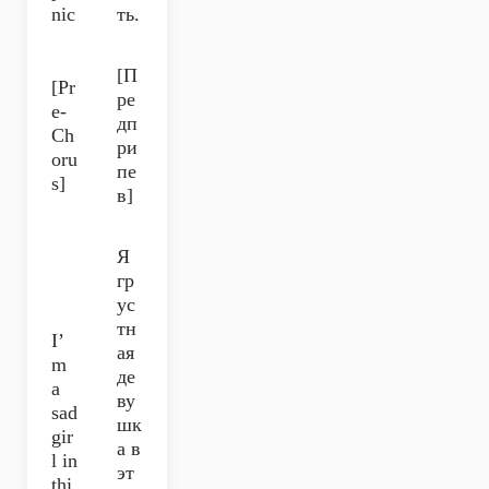
nic
ть.
[П
[Pr
ре
e-
дп
Ch
ри
oru
пе
s]
в]
Я
гр
ус
тн
I’
ая
m
де
a
ву
sad
шк
gir
а в
l in
эт
thi