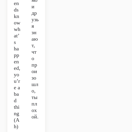
мо
en
и
ds
др
kn
узь
ow
я
wh
зн
at’
аю
s
т,
ha
чт
pp
о
en
пр
ed,
ои
yo
зо
u’r
шл
e a
о,
ba
ты
d
пл
thi
ох
ng
ой.
(A
h)