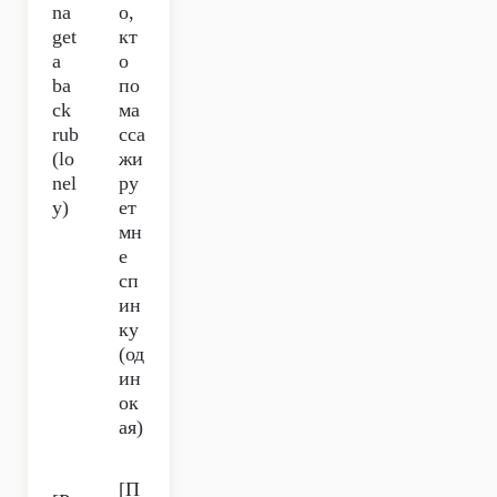
na
о,
get
кт
a
о
ba
по
ck
ма
rub
сса
(lo
жи
nel
ру
y)
ет
мн
е
сп
ин
ку
(од
ин
ок
ая)
[П