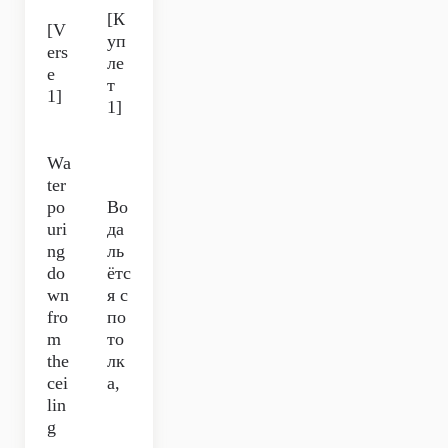
[К
[V
уп
ers
ле
e
т
1]
1]
Wa
ter
po
Во
uri
да
ng
ль
do
ётс
wn
я с
fro
по
m
то
the
лк
cei
а,
lin
g