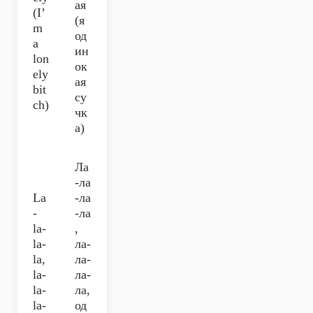
ая
(I’
(я
m
од
a
ин
lon
ок
ely
ая
bit
су
ch)
чк
а)
Ла
-ла
La
-ла
-
-ла
la-
,
la-
ла-
la,
ла-
la-
ла-
la-
ла,
la-
од