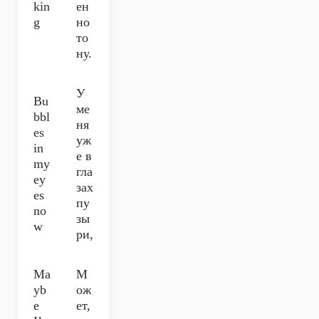
kin
ен
g
но
то
ну.
У
Bu
ме
bbl
ня
es
уж
in
е в
my
гла
ey
зах
es
пу
no
зы
w
ри,
Ma
М
yb
ож
e
ет,