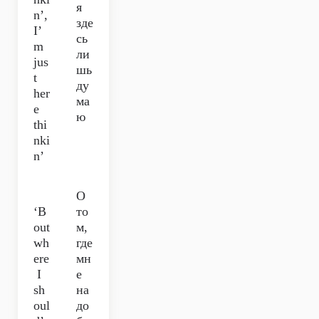
я
n’,
зде
I’
сь
m
ли
jus
шь
t
ду
her
ма
e
ю
thi
nki
n’
О
‘B
то
out
м,
wh
где
ere
мн
I
е
sh
на
oul
до