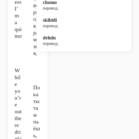
ess
chomo
ве
I’
перевод
рн
m
о,
skibidi
a
я
перевод
qui
раз
tter
delulu
ма
перевод
зн
я,
W
hil
e
По
yo
ка
u’r
ты
e
та
out
м
the
пь
re
ёш
dri
ь,
nki