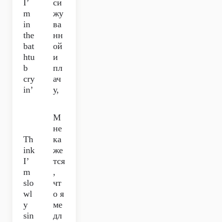
I’
си
m
жу
in
ва
the
нн
bat
ой
htu
и
b
пл
cry
ач
in’
у,
М
не
Th
ка
ink
же
I’
тся
m
,
slo
чт
wl
о я
y
ме
sin
дл