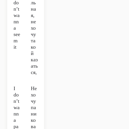
do
ль
n’t
на
wa
я,
nn
не
a
хо
see
чу
m
та
it
ко
й
каз
ать
ся,
I
Не
do
хо
n’t
чу
wa
па
nn
ни
a
ко
pa
ва