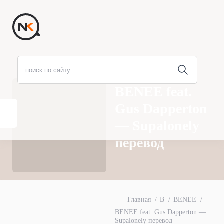
BENEE feat.
Gus Dapperton
— Supalonely
перевод
Главная
B
BENEE
BENEE feat. Gus Dapperton —
Supalonely перевод