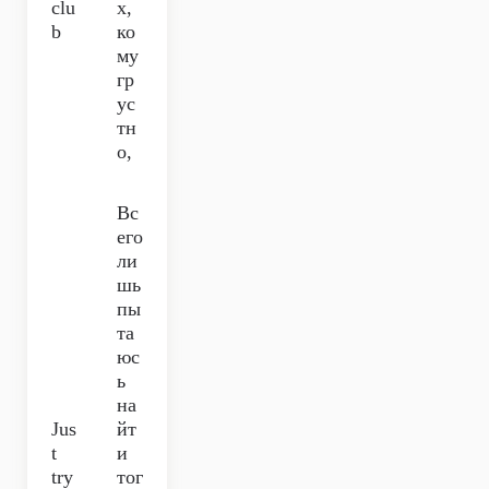
clu
х,
b
ко
му
гр
ус
тн
о,
Вс
его
ли
шь
пы
та
юс
ь
на
Jus
йт
t
и
try
тог