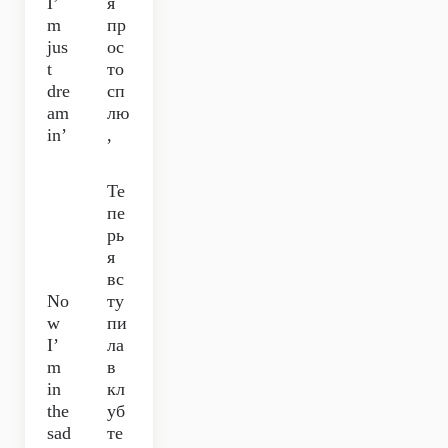
I’
я
m
пр
jus
ос
t
то
dre
сп
am
лю
in’
,
Те
пе
рь
я
вс
No
ту
w
пи
I’
ла
m
в
in
кл
the
уб
sad
те