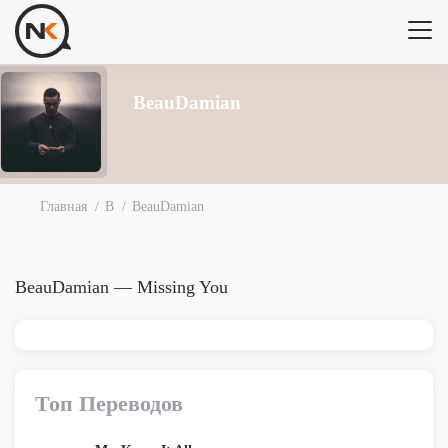
BeauDamian
Главная
B
BeauDamian
BeauDamian — Missing You
Топ Переводов