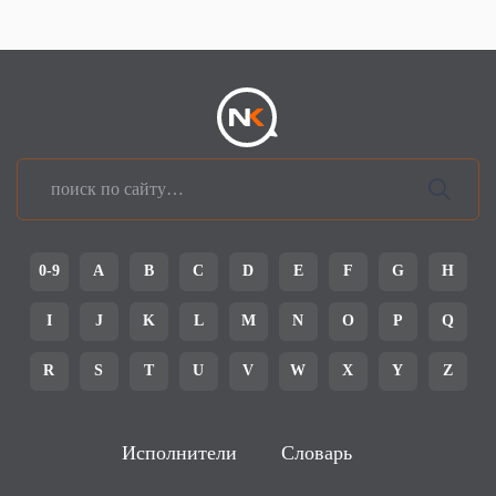
0-9
A
B
C
D
E
F
G
H
I
J
K
L
M
N
O
P
Q
R
S
T
U
V
W
X
Y
Z
Исполнители
Словарь