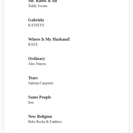
Mr. Know It All
Teddy Swims
Gabriela
KATSEYE
Where Is My Husband!
RAYE
Ordinary
Alex Warren
Tears
Sabrina Carpenter
Some People
liou
New Religion
Bebe Rexha & Faithless