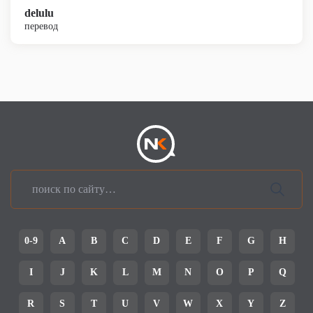
delulu
перевод
0-9
A
B
C
D
E
F
G
H
I
J
K
L
M
N
O
P
Q
R
S
T
U
V
W
X
Y
Z