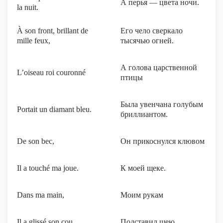
А перья — цвета ночи.
la nuit.
À son front, brillant de
Его чело сверкало
mille feux,
тысячью огней.
А голова царственной
L’oiseau roi couronné
птицы
Была увенчана голубым
Portait un diamant bleu.
бриллиантом.
De son bec,
Он прикоснулся клювом
Il a touché ma joue.
К моей щеке.
Dans ma main,
Моим рукам
Il a glissé son cou.
Подставил шею.