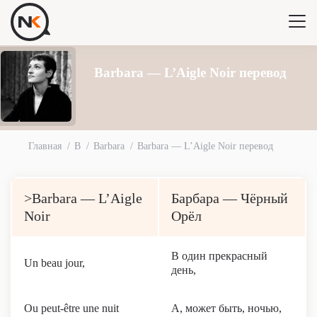
Barbara — L’Aigle Noir перевод
Главная
B
Barbara
Barbara — L’Aigle Noir перевод
>Barbara — L’Aigle
Барбара — Чёрный
Noir
Орёл
В один прекрасный
Un beau jour,
день,
Ou peut-être une nuit
А, может быть, ночью,