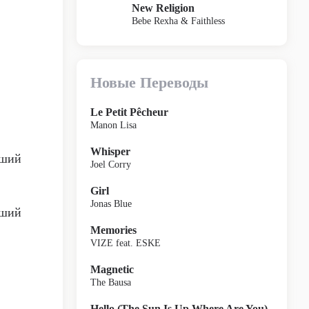
New Religion
Bebe Rexha & Faithless
Новые Переводы
Le Petit Pêcheur
Manon Lisa
Whisper
вший
Joel Corry
Girl
Jonas Blue
вший
Memories
VIZE feat. ESKE
Magnetic
The Bausa
Hello (The Sun Is Up Where Are You)