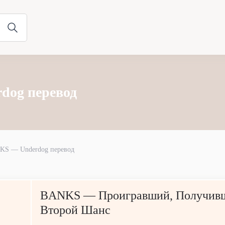
dog перевод
KS — Underdog перевод
BANKS — Проигравший, Получив
Второй Шанс