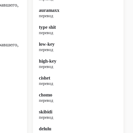
равшего,
auramaxx
перевод
type shit
перевод
равшего,
low-key
перевод
high-key
перевод
cishet
перевод
chomo
перевод
skibidi
перевод
delulu