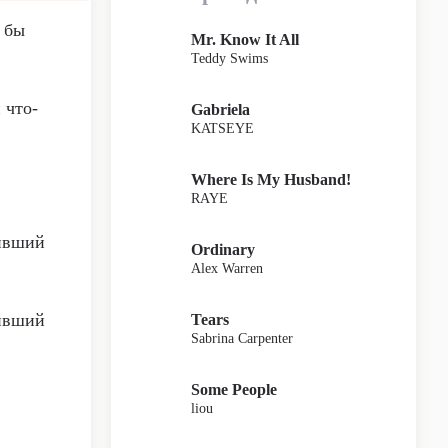
я бы
Mr. Know It All
Teddy Swims
 что-
Gabriela
KATSEYE
Where Is My Husband!
RAYE
чивший
Ordinary
Alex Warren
чивший
Tears
Sabrina Carpenter
Some People
liou