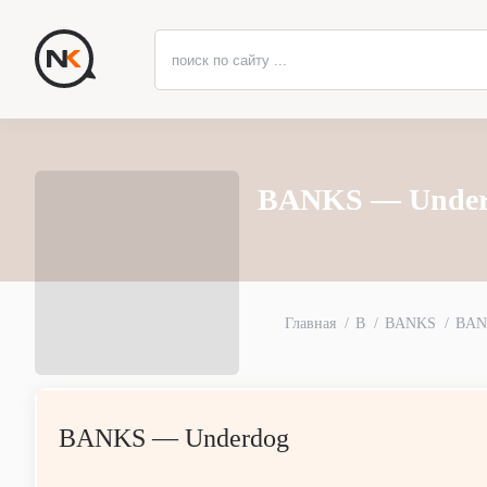
BANKS — Under
Главная
B
BANKS
BAN
BANKS — Underdog