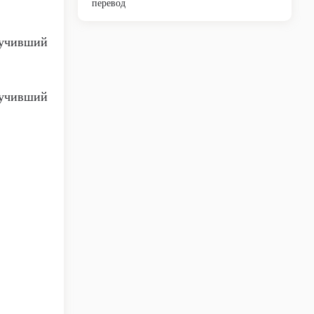
перевод
лучивший
лучивший