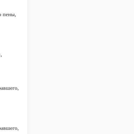
о пены,
,
равшего,
равшего,