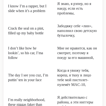
Я знаю, я рэпер, но я
I know I’m a rapper, but I
наеду, если есть
slide when it’s a problem
проблемы,
Забодяжу себе «лин»,
Crack the seal on a pint,
наполнил свою детскую
filled up my baby bottle
бутылочку,
I don’t like how he
Мне не нравится, как он
lookin’, so his car, I’ma
смотрит, поэтому я
follow
поеду за его машиной,
Когда я увижу тебя,
The day I see you cuz, I’m
кореш, я ткну в лицо
puttin’ ten in your face
тебе мой пистолет-
пулемёт MAC-10,
Я действительно с
I’m really neighborhood,
района, а эти ниггеры
these niggas faker than