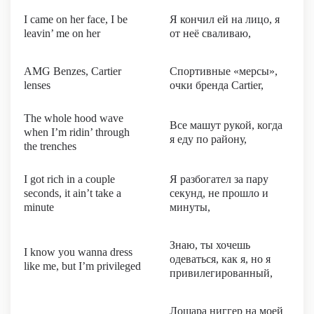
I came on her face, I be
Я кончил ей на лицо, я
leavin’ me on her
от неё сваливаю,
AMG Benzes, Cartier
Спортивные «мерсы»,
lenses
очки бренда Cartier,
The whole hood wave
Все машут рукой, когда
when I’m ridin’ through
я еду по району,
the trenches
I got rich in a couple
Я разбогател за пару
seconds, it ain’t take a
секунд, не прошло и
minute
минуты,
Знаю, ты хочешь
I know you wanna dress
одеваться, как я, но я
like me, but I’m privileged
привилегированный,
Лошара ниггер на моей