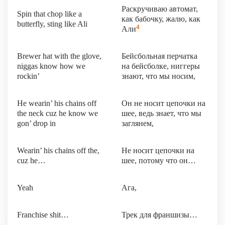
Раскручиваю автомат,
Spin that chop like a
как бабочку, жалю, как
butterfly, sting like Ali
4
Али
Brewer hat with the glove,
Бейсбольная перчатка
niggas know how we
на бейсболке, ниггеры
rockin’
знают, что мы носим,
He wearin’ his chains off
Он не носит цепочки на
the neck cuz he know we
шее, ведь знает, что мы
gon’ drop in
заглянем,
Wearin’ his chains off the,
Не носит цепочки на
cuz he…
шее, потому что он…
Yeah
Ага,
Franchise shit…
Трек для франшизы…