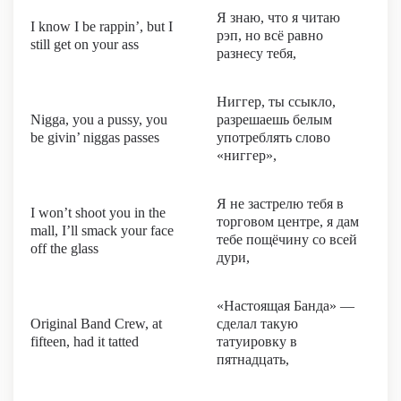
Я знаю, что я читаю
I know I be rappin’, but I
рэп, но всё равно
still get on your ass
разнесу тебя,
Ниггер, ты ссыкло,
Nigga, you a pussy, you
разрешаешь белым
be givin’ niggas passes
употреблять слово
«ниггер»,
Я не застрелю тебя в
I won’t shoot you in the
торговом центре, я дам
mall, I’ll smack your face
тебе пощёчину со всей
off the glass
дури,
«Настоящая Банда» —
Original Band Crew, at
сделал такую
fifteen, had it tatted
татуировку в
пятнадцать,