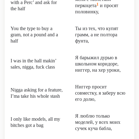
with a Perc’ and ask for
1
перкоцета
и просят
the half
половинку,
You the type to buy a
Ты из тех, что купят
gram, not a pound and a
грамм, а не полтора
half
фунта,
Я барыжил дурью в
I was in the hall makin’
школьном коридоре,
sales, nigga, fuck class
ниггер, на хер уроки,
Ниггер просит
Nigga asking for a feature,
совместку, я заберу всю
I’ma take his whole stash
его долю,
Я люблю только
I only like models, all my
моделей, у всех моих
bitches got a bag
сучек куча бабла,