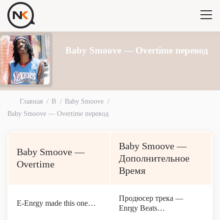
Baby Smoove — Overtime перевод
Главная
B
Baby Smoove
Baby Smoove — Overtime перевод
Baby Smoove —
Baby Smoove —
Дополнительное
Overtime
Время
Продюсер трека —
E-Enrgy made this one…
Enrgy Beats…