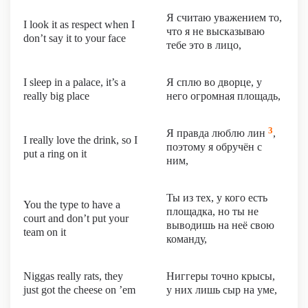
Я считаю уважением то,
I look it as respect when I
что я не высказываю
don’t say it to your face
тебе это в лицо,
I sleep in a palace, it’s a
Я сплю во дворце, у
really big place
него огромная площадь,
3
Я правда люблю лин
,
I really love the drink, so I
поэтому я обручён с
put a ring on it
ним,
Ты из тех, у кого есть
You the type to have a
площадка, но ты не
court and don’t put your
выводишь на неё свою
team on it
команду,
Niggas really rats, they
Ниггеры точно крысы,
just got the cheese on ’em
у них лишь сыр на уме,