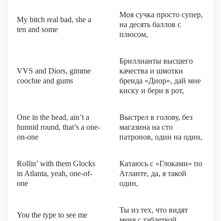
Моя сучка просто супер,
My bitch real bad, she a
на десять баллов с
ten and some
плюсом,
Бриллианты высшего
VVS and Diors, gimme
качества и шмотки
coochie and gums
бренда «Диор», дай мне
киску и бери в рот,
One in the head, ain’t a
Выстрел в голову, без
hunnid round, that’s a one-
магазина на сто
on-one
патронов, один на один,
Rollin’ with them Glocks
Катаюсь с «Глоками» по
in Atlanta, yeah, one-of-
Атланте, да, я такой
one
один,
Ты из тех, что видят
You the type to see me
меня с таблеткой