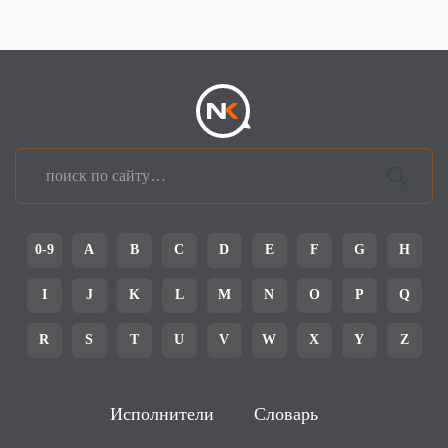
0-9
A
B
C
D
E
F
G
H
I
J
K
L
M
N
O
P
Q
R
S
T
U
V
W
X
Y
Z
Исполнители
Словарь