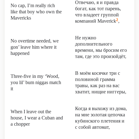
Отвечаю, я и правда
No cap, I’m rеally rich
богат, как тот парень,
like that boy who own the
что владеет группой
Mavericks
2
компаний Maverick
,
Не нужно
No ovеrtime needed, we
дополнительного
gon’ leave him where it
времени, мы бросим его
happened
там, где это произойдёт,
В моём косячке три с
Three-five in my ‘Wood,
половиной грамма
you lil’ bum niggas match
травы, как раз на вас
it
хватит, нищие ниггеры,
Когда я выхожу из дома,
When I leave out the
на мне золотая цепочка
house, I wear a Cuban and
кубинского плетения и
a chopper
с собой автомат,