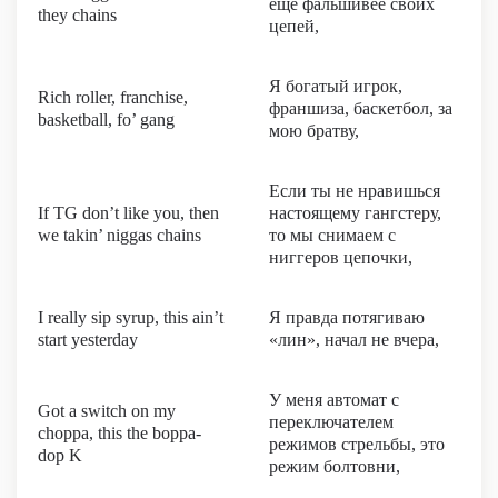
ещё фальшивее своих
they chains
цепей,
Я богатый игрок,
Rich roller, franchise,
франшиза, баскетбол, за
basketball, fo’ gang
мою братву,
Если ты не нравишься
If TG don’t like you, then
настоящему гангстеру,
we takin’ niggas chains
то мы снимаем с
ниггеров цепочки,
I really sip syrup, this ain’t
Я правда потягиваю
start yesterday
«лин», начал не вчера,
У меня автомат с
Got a switch on my
переключателем
choppa, this the boppa-
режимов стрельбы, это
dop K
режим болтовни,