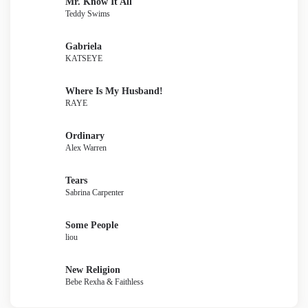
Mr. Know It All
Teddy Swims
Gabriela
KATSEYE
Where Is My Husband!
RAYE
Ordinary
Alex Warren
Tears
Sabrina Carpenter
Some People
liou
New Religion
Bebe Rexha & Faithless