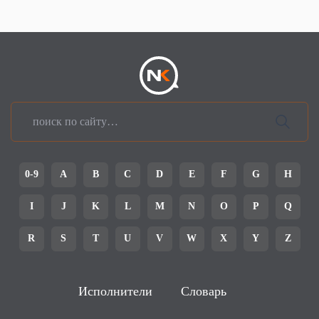
0-9
A
B
C
D
E
F
G
H
I
J
K
L
M
N
O
P
Q
R
S
T
U
V
W
X
Y
Z
Исполнители
Словарь